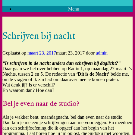
Menu
Schrijven bij nacht
Geplaatst op
maart 23, 2017
maart 23, 2017
door
admin
“Is schrijven in de nacht anders dan schrijven bij daglicht?”
Daar gaan we het over hebben op Radio 1, op maandag 27 maart. ’s
Nachts, tussen 2 en 5. De redactie van
‘Dit is de Nacht’
belde me,
om te vragen of ik zin had om daarover mee te komen praten.
Wat denk jij? Is er verschil?
En waarom dan? Hoe dan?
Bel je even naar de studio?
Als je wakker bent, maandagnacht, bel dan even naar de studio.
Dan kun je meteen je schrijfvragen aan me voorleggen. En meedoen
aan een schrijfoefening die ik opgeef aan het begin van het
programma. Laat horen hoe jij ‘m oplost, die Sudoku met woorden.