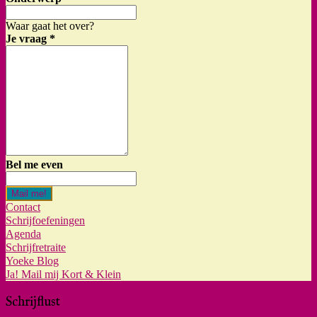
Waar gaat het over?
Je vraag
*
Bel me even
Mail me!
Contact
Schrijfoefeningen
Agenda
Schrijfretraite
Yoeke Blog
Ja! Mail mij Kort & Klein
Schrijflust