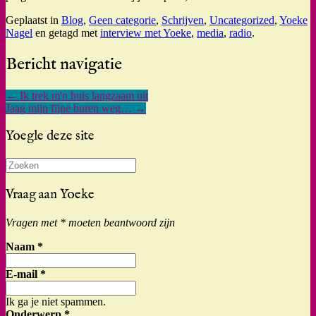
Geplaatst in
Blog
,
Geen categorie
,
Schrijven
,
Uncategorized
,
Yoeke
Nagel
en getagd met
interview met Yoeke
,
media
,
radio
.
Bericht navigatie
←
Ik trek m'n huis langzaam uit
Jaag mijn fijne buren weg…
→
Yoegle deze site
Zoeken
naar:
Vraag aan Yoeke
Vragen met * moeten beantwoord zijn
Naam
*
E-mail
*
Ik ga je niet spammen.
Onderwerp
*