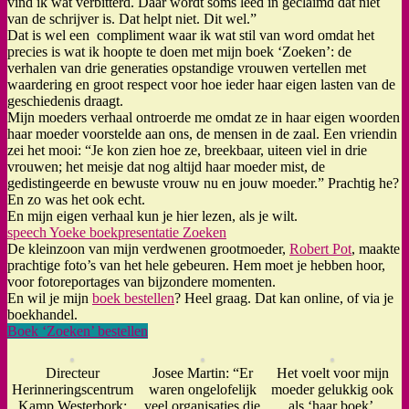
vind ik wat verbitterd. Daar wordt soms leed in geclaimd dat niet
van de schrijver is. Dat helpt niet. Dit wel.”
Dat is wel een compliment waar ik wat stil van word omdat het
precies is wat ik hoopte te doen met mijn boek ‘Zoeken’: de
verhalen van drie generaties opstandige vrouwen vertellen met
waardering en groot respect voor hoe ieder haar eigen lasten van de
geschiedenis draagt.
Mijn moeders verhaal ontroerde me omdat ze in haar eigen woorden
haar moeder voorstelde aan ons, de mensen in de zaal. Een vriendin
zei het mooi: “Je kon zien hoe ze, breekbaar, uiteen viel in drie
vrouwen; het meisje dat nog altijd haar moeder mist, de
gedistingeerde en bewuste vrouw nu en jouw moeder.” Prachtig he?
En zo was het ook echt.
En mijn eigen verhaal kun je hier lezen, als je wilt.
speech Yoeke boekpresentatie Zoeken
De kleinzoon van mijn verdwenen grootmoeder,
Robert Pot
, maakte
prachtige foto’s van het hele gebeuren. Hem moet je hebben hoor,
voor fotoreportages van bijzondere momenten.
En wil je mijn
boek bestellen
? Heel graag. Dat kan online, of via je
boekhandel.
Boek ‘Zoeken’ bestellen
Directeur
Josee Martin: “Er
Het voelt voor mijn
Herinneringscentrum
waren ongelofelijk
moeder gelukkig ook
Kamp Westerbork:
veel organisaties die
als ‘haar boek’.