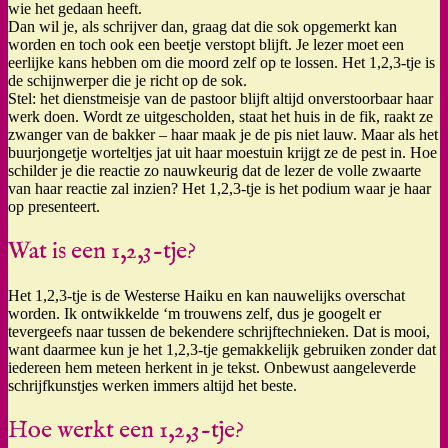
wie het gedaan heeft.
Dan wil je, als schrijver dan, graag dat die sok opgemerkt kan
worden en toch ook een beetje verstopt blijft. Je lezer moet een
eerlijke kans hebben om die moord zelf op te lossen. Het 1,2,3-tje is
de schijnwerper die je richt op de sok.
Stel: het dienstmeisje van de pastoor blijft altijd onverstoorbaar haar
werk doen. Wordt ze uitgescholden, staat het huis in de fik, raakt ze
zwanger van de bakker – haar maak je de pis niet lauw. Maar als het
buurjongetje worteltjes jat uit haar moestuin krijgt ze de pest in. Hoe
schilder je die reactie zo nauwkeurig dat de lezer de volle zwaarte
van haar reactie zal inzien? Het 1,2,3-tje is het podium waar je haar
op presenteert.
Wat is een 1,2,3-tje?
Het 1,2,3-tje is de Westerse Haiku en kan nauwelijks overschat
worden. Ik ontwikkelde ‘m trouwens zelf, dus je googelt er
tevergeefs naar tussen de bekendere schrijftechnieken. Dat is mooi,
want daarmee kun je het 1,2,3-tje gemakkelijk gebruiken zonder dat
iedereen hem meteen herkent in je tekst. Onbewust aangeleverde
schrijfkunstjes werken immers altijd het beste.
Hoe werkt een 1,2,3-tje?