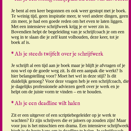
Je bent al een keer begonnen en ook weer gestopt met je boek.
Te weinig tijd, geen inspiratie meer, te veel andere dingen, geen
zin meer, je had een goede reden om het even te laten liggen.
Met een intensieve schrijfweek krijg je er weer zin in.
Bovendien helpt de begeleiding van je schrijfcoach je om een
weg in te slaan die je zelf kunt volhouden, deze keer, tot je
boek af is.
* Als je steeds twijfelt over je schrijfwerk
Je schrijft al een tijd aan je boek maar je blijft je afvragen of je
nou wel op de goede weg zit. Is dit een aanpak die werkt? Is
hier belangstelling voor? Moet het wel in deze stijl? Is dit
duidelijk genoeg? Voor deze vragen heb je een schrijfcoach, die
je dagelijks professionele adviezen geeft over je werk en je
helpt om de juiste vorm te vinden – en te houden.
* Als je een deadline wilt halen
Zit er een uitgever of een scriptiebegeleider op je werk te
wachten? Er zijn schrijvers die er jaloers op zouden zijn! Maar
voor jou is het misschien een drama. Een intensieve schrijfweek
biedt je de beste kans om je deadline te halen. Je schrijfcoach