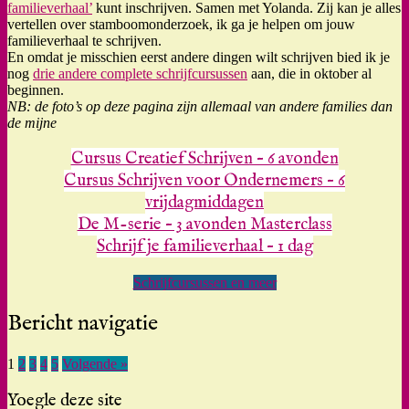
familieverhaal’
kunt inschrijven. Samen met Yolanda. Zij kan je alles
vertellen over stamboomonderzoek, ik ga je helpen om jouw
familieverhaal te schrijven.
En omdat je misschien eerst andere dingen wilt schrijven bied ik je
nog
drie andere complete schrijfcursussen
aan, die in oktober al
beginnen.
NB: de foto’s op deze pagina zijn allemaal van andere families dan
de mijne
Cursus Creatief Schrijven – 6 avonden
Cursus Schrijven voor Ondernemers – 6
vrijdagmiddagen
De M-serie – 3 avonden Masterclass
Schrijf je familieverhaal – 1 dag
Schrijfcursussen en meer
Bericht navigatie
1
2
3
4
5
Volgende »
Yoegle deze site