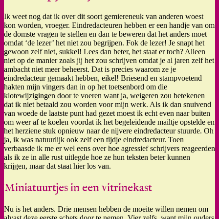
Ik weet nog dat ik over dit soort gemiereneuk van anderen woest
kon worden, vroeger. Eindredacteuren hebben er een handje van om
de domste vragen te stellen en dan te beweren dat het anders moet
omdat ‘de lezer’ het niet zou begrijpen. Fok de lezer! Je snapt het
gewoon zelf niet, sukkel! Lees dan beter, het staat er toch? Alleen
niet op de manier zoals jij het zou schrijven omdat je al jaren zelf het
ambacht niet meer beheerst. Dat is precies waarom ze je
eindredacteur gemaakt hebben, eikel! Briesend en stampvoetend
hakten mijn vingers dan in op het toetsenbord om die
klotewijzigingen door te voeren want ja, weigeren zou betekenen
dat ik niet betaald zou worden voor mijn werk. Als ik dan snuivend
van woede de laatste punt had gezet moest ik echt even naar buiten
om weer af te koelen voordat ik het begeleidende mailtje opstelde en
het herziene stuk opnieuw naar de nijvere eindredacteur stuurde. Oh
ja, ik was natuurlijk ook zelf een tijdje eindredacteur. Toen
verbaasde ik me er wel eens over hoe agressief schrijvers reageerden
als ik ze in alle rust uitlegde hoe ze hun teksten beter kunnen
krijgen, maar dat staat hier los van.
Miniatuurtjes in een vitrinekast
Nu is het anders. Drie mensen hebben de moeite willen nemen om
alvast deze eerste schets door te nemen. Vier zelfs, want mijn ouders