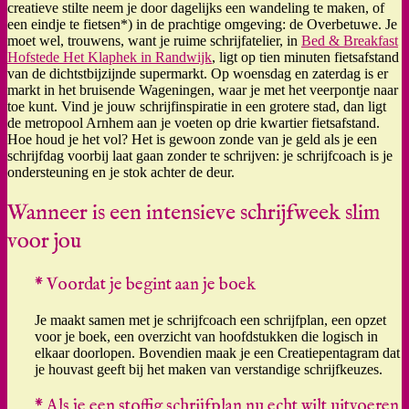
creatieve stilte neem je door dagelijks een wandeling te maken, of
een eindje te fietsen*) in de prachtige omgeving: de Overbetuwe. Je
moet wel, trouwens, want je ruime schrijfatelier, in
Bed & Breakfast
Hofstede Het Klaphek in Randwijk
, ligt op tien minuten fietsafstand
van de dichtstbijzijnde supermarkt. Op woensdag en zaterdag is er
markt in het bruisende Wageningen, waar je met het veerpontje naar
toe kunt. Vind je jouw schrijfinspiratie in een grotere stad, dan ligt
de metropool Arnhem aan je voeten op drie kwartier fietsafstand.
Hoe houd je het vol? Het is gewoon zonde van je geld als je een
schrijfdag voorbij laat gaan zonder te schrijven: je schrijfcoach is je
ondersteuning en je stok achter de deur.
Wanneer is een intensieve schrijfweek slim
voor jou
* Voordat je begint aan je boek
Je maakt samen met je schrijfcoach een schrijfplan, een opzet
voor je boek, een overzicht van hoofdstukken die logisch in
elkaar doorlopen. Bovendien maak je een Creatiepentagram dat
je houvast geeft bij het maken van verstandige schrijfkeuzes.
* Als je een stoffig schrijfplan nu echt wilt uitvoeren