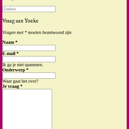
Zoeken
naar:
Vraag aan Yoeke
Vragen met * moeten beantwoord zijn
Naam
*
E-mail
*
Ik ga je niet spammen.
Onderwerp
*
Waar gaat het over?
Je vraag
*