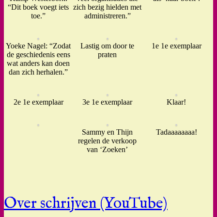
“Dit boek voegt iets
zich bezig hielden met
toe.”
administreren.”
Yoeke Nagel: “Zodat
Lastig om door te
1e 1e exemplaar
de geschiedenis eens
praten
wat anders kan doen
dan zich herhalen.”
2e 1e exemplaar
3e 1e exemplaar
Klaar!
Sammy en Thijn
Tadaaaaaaaa!
regelen de verkoop
van ‘Zoeken’
Over schrijven (YouTube)