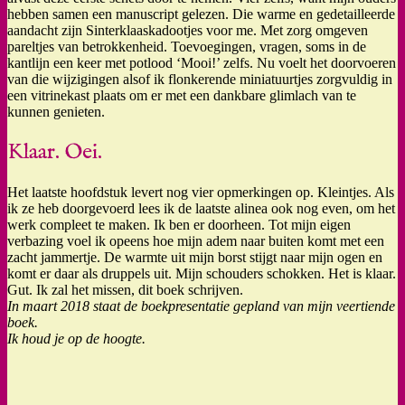
hebben samen een manuscript gelezen. Die warme en gedetailleerde
aandacht zijn Sinterklaaskadootjes voor me. Met zorg omgeven
pareltjes van betrokkenheid. Toevoegingen, vragen, soms in de
kantlijn een keer met potlood ‘Mooi!’ zelfs. Nu voelt het doorvoeren
van die wijzigingen alsof ik flonkerende miniatuurtjes zorgvuldig in
een vitrinekast plaats om er met een dankbare glimlach van te
kunnen genieten.
Klaar. Oei.
Het laatste hoofdstuk levert nog vier opmerkingen op. Kleintjes. Als
ik ze heb doorgevoerd lees ik de laatste alinea ook nog even, om het
werk compleet te maken. Ik ben er doorheen. Tot mijn eigen
verbazing voel ik opeens hoe mijn adem naar buiten komt met een
zacht jammertje. De warmte uit mijn borst stijgt naar mijn ogen en
komt er daar als druppels uit. Mijn schouders schokken. Het is klaar.
Gut. Ik zal het missen, dit boek schrijven.
In maart 2018 staat de boekpresentatie gepland van mijn veertiende
boek.
Ik houd je op de hoogte.