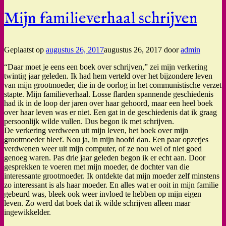
Mijn familieverhaal schrijven
Geplaatst op
augustus 26, 2017
augustus 26, 2017
door
admin
“Daar moet je eens een boek over schrijven,” zei mijn verkering
twintig jaar geleden. Ik had hem verteld over het bijzondere leven
van mijn grootmoeder, die in de oorlog in het communistische verzet
stapte. Mijn familieverhaal. Losse flarden spannende geschiedenis
had ik in de loop der jaren over haar gehoord, maar een heel boek
over haar leven was er niet. Een gat in de geschiedenis dat ik graag
persoonlijk wilde vullen. Dus begon ik met schrijven.
De verkering verdween uit mijn leven, het boek over mijn
grootmoeder bleef. Nou ja, in mijn hoofd dan. Een paar opzetjes
verdwenen weer uit mijn computer, of ze nou wel of niet goed
genoeg waren. Pas drie jaar geleden begon ik er echt aan. Door
gesprekken te voeren met mijn moeder, de dochter van die
interessante grootmoeder. Ik ontdekte dat mijn moeder zelf minstens
zo interessant is als haar moeder. En alles wat er ooit in mijn familie
gebeurd was, bleek ook weer invloed te hebben op mijn eigen
leven. Zo werd dat boek dat ik wilde schrijven alleen maar
ingewikkelder.