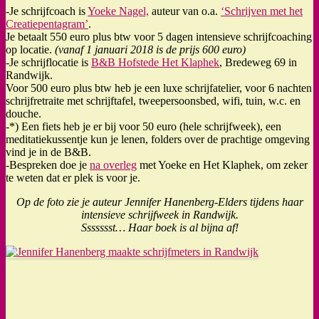
-Je schrijfcoach is
Yoeke Nagel,
auteur van o.a.
‘Schrijven met het
Creatiepentagram’
.
Je betaalt 550 euro plus btw voor 5 dagen intensieve schrijfcoaching
op locatie.
(vanaf 1 januari 2018 is de prijs 600 euro)
-Je schrijflocatie is
B&B Hofstede Het Klaphek
, Bredeweg 69 in
Randwijk.
Voor 500 euro plus btw heb je een luxe schrijfatelier, voor 6 nachten
schrijfretraite met schrijftafel, tweepersoonsbed, wifi, tuin, w.c. en
douche.
-*) Een fiets heb je er bij voor 50 euro (hele schrijfweek), een
meditatiekussentje kun je lenen, folders over de prachtige omgeving
vind je in de B&B.
-Bespreken doe je
na overleg
met Yoeke en Het Klaphek, om zeker
te weten dat er plek is voor je.
Op de foto zie je auteur Jennifer Hanenberg-Elders tijdens haar
intensieve schrijfweek in Randwijk.
Ssssssst… Haar boek is al bijna af!