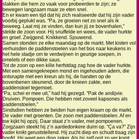
slakken die hem zo vaak voor probeerden te zijn; ze
bewegen langzaam maar ze eten snel.
En er kwam een tijd dat hij zich realiseerde dat hij zijn vader
voorbij geplukt was. “Pa, ze groeien net zo snel als ik
beweeg. Laat mij ze vinden, dan kun jij ze bovenhalen,”
stelde de zoon voor. Hij snuffelde en wees, de vader hurkte
en groef. Zwijgend. Knikkend. Sjouwend.
Samen stonden ze elke maandag op de markt. Met kisten vol
verhuisden de paddenstoelen van het bos naar keukens in
het hele stadje om te verdwijnen in geurige soepen, in
omelets of een dikke saus.
Tot de zoon op een kille herfstdag zag hoe de vader hurkte.
Met een samengeknepen mond en ingehouden adem, die
ontsnapte met een kreun als hij, de handen op de
bovenbenen steunend, door de knieen zakte, een
paddenstoel tegemoet.
“Pa, schei er mee uit,” had hij gezegd. “Pak de andijvie.
Druiven. Pompoen. Die hebben niet zoveel kapsones als
paddenstoelen.”
Sindsdien hebben ze beiden hun eigen kraam op de markt.
De vader met groenten. De zoon met paddenstoelen. Af en
toe kijkt hij opzij. Daar staat z’n vader, met pompoenen.
Zorgzaam steekt hij z’n aardedonkere duim op. “Ça va?” Zijn
vader knikt geruststellend. Hij zucht diep en schudt traag zijn
hoofd. Hij weet een ding zeker. Als hij zelf ooit zo ver komt