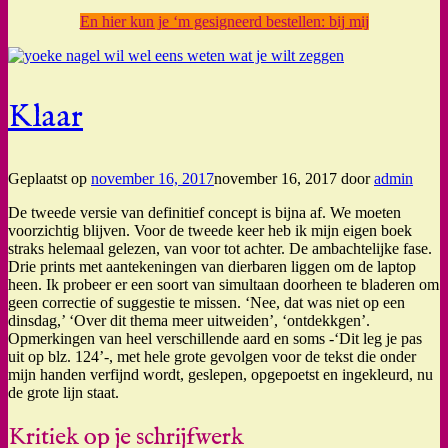
En hier kun je ‘m gesigneerd bestellen: bij mij
Klaar
Geplaatst op
november 16, 2017
november 16, 2017
door
admin
De tweede versie van definitief concept is bijna af. We moeten
voorzichtig blijven. Voor de tweede keer heb ik mijn eigen boek
straks helemaal gelezen, van voor tot achter. De ambachtelijke fase.
Drie prints met aantekeningen van dierbaren liggen om de laptop
heen. Ik probeer er een soort van simultaan doorheen te bladeren om
geen correctie of suggestie te missen. ‘Nee, dat was niet op een
dinsdag,’ ‘Over dit thema meer uitweiden’, ‘ontdekkgen’.
Opmerkingen van heel verschillende aard en soms -‘Dit leg je pas
uit op blz. 124’-, met hele grote gevolgen voor de tekst die onder
mijn handen verfijnd wordt, geslepen, opgepoetst en ingekleurd, nu
de grote lijn staat.
Kritiek op je schrijfwerk