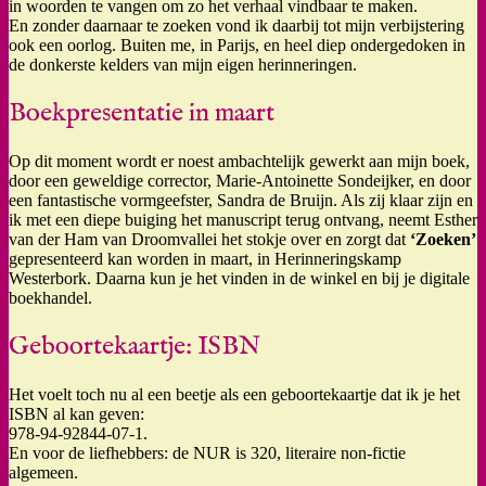
in woorden te vangen om zo het verhaal vindbaar te maken.
En zonder daarnaar te zoeken vond ik daarbij tot mijn verbijstering
ook een oorlog. Buiten me, in Parijs, en heel diep ondergedoken in
de donkerste kelders van mijn eigen herinneringen.
Boekpresentatie in maart
Op dit moment wordt er noest ambachtelijk gewerkt aan mijn boek,
door een geweldige corrector, Marie-Antoinette Sondeijker, en door
een fantastische vormgeefster, Sandra de Bruijn. Als zij klaar zijn en
ik met een diepe buiging het manuscript terug ontvang, neemt Esther
van der Ham van Droomvallei het stokje over en zorgt dat
‘Zoeken’
gepresenteerd kan worden in maart, in Herinneringskamp
Westerbork. Daarna kun je het vinden in de winkel en bij je digitale
boekhandel.
Geboortekaartje: ISBN
Het voelt toch nu al een beetje als een geboortekaartje dat ik je het
ISBN al kan geven:
978-94-92844-07-1.
En voor de liefhebbers: de NUR is 320, literaire non-fictie
algemeen.