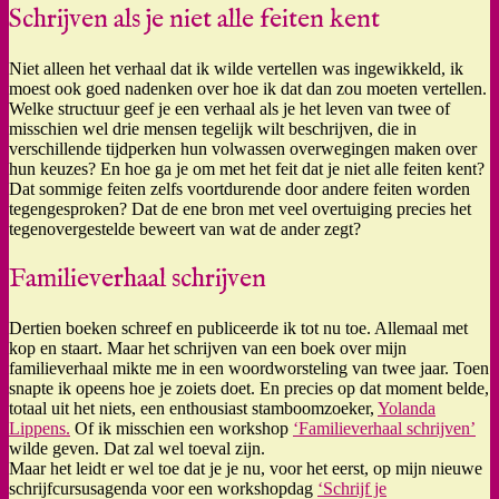
Schrijven als je niet alle feiten kent
Niet alleen het verhaal dat ik wilde vertellen was ingewikkeld, ik
moest ook goed nadenken over hoe ik dat dan zou moeten vertellen.
Welke structuur geef je een verhaal als je het leven van twee of
misschien wel drie mensen tegelijk wilt beschrijven, die in
verschillende tijdperken hun volwassen overwegingen maken over
hun keuzes? En hoe ga je om met het feit dat je niet alle feiten kent?
Dat sommige feiten zelfs voortdurende door andere feiten worden
tegengesproken? Dat de ene bron met veel overtuiging precies het
tegenovergestelde beweert van wat de ander zegt?
Familieverhaal schrijven
Dertien boeken schreef en publiceerde ik tot nu toe. Allemaal met
kop en staart. Maar het schrijven van een boek over mijn
familieverhaal mikte me in een woordworsteling van twee jaar. Toen
snapte ik opeens hoe je zoiets doet. En precies op dat moment belde,
totaal uit het niets, een enthousiast stamboomzoeker,
Yolanda
Lippens.
Of ik misschien een workshop
‘Familieverhaal schrijven’
wilde geven. Dat zal wel toeval zijn.
Maar het leidt er wel toe dat je je nu, voor het eerst, op mijn nieuwe
schrijfcursusagenda voor een workshopdag
‘Schrijf je