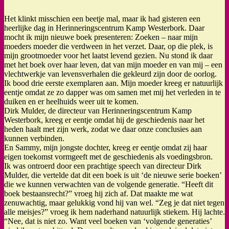
Het klinkt misschien een beetje mal, maar ik had gisteren een
heerlijke dag in Herinneringscentrum Kamp Westerbork. Daar
mocht ik mijn nieuwe boek presenteren: Zoeken – naar mijn
moeders moeder die verdween in het verzet. Daar, op die plek, is
mijn grootmoeder voor het laatst levend gezien. Nu stond ik daar
met het boek over haar leven, dat van mijn moeder en van mij – een
vlechtwerkje van levensverhalen die gekleurd zijn door de oorlog.
Ik bood drie eerste exemplaren aan. Mijn moeder kreeg er natuurlijk
eentje omdat ze zo dapper was om samen met mij het verleden in te
duiken en er heelhuids weer uit te komen.
Dirk Mulder, de directeur van Herinneringscentrum Kamp
Westerbork, kreeg er eentje omdat hij de geschiedenis naar het
heden haalt met zijn werk, zodat we daar onze conclusies aan
kunnen verbinden.
En Sammy, mijn jongste dochter, kreeg er eentje omdat zij haar
eigen toekomst vormgeeft met de geschiedenis als voedingsbron.
Ik was ontroerd door een prachtige speech van directeur Dirk
Mulder, die vertelde dat dit een boek is uit ‘de nieuwe serie boeken’
die we kunnen verwachten van de volgende generatie. “Heeft dit
boek bestaansrecht?” vroeg hij zich af. Dat maakte me wat
zenuwachtig, maar gelukkig vond hij van wel. “Zeg je dat niet tegen
alle meisjes?” vroeg ik hem naderhand natuurlijk stiekem. Hij lachte.
“Nee, dat is niet zo. Want veel boeken van ‘volgende generaties’