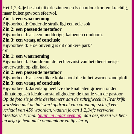
Het 1,2,3-tje bestaat uit drie zinnen en is daardoor kort en krachtig,
maar buitengewoon sfeervol.
Zin 1: een waarneming
Bijvoorbeeld: Onder de struik ligt een gele sok
Zin 2: een passende metafoor
Bijvoorbeeld: als een modderige, katoenen condoom.
Zin 3: een vraag of conclusie
Bijvoorbeeld: Hoe onveilig is dit donkere park?
Of
Zin 1: een waarneming
Bijvoorbeeld: Dan dreunt de rechtervuist van het dienstmeisje
onverwacht op zijn kaak
Zin 2: een passende metafoor
Bijvoorbeeld: als een dikke kokosnoot die in het warme zand ploft
Zin 3: een vraag of conclusie
Bijvoorbeeld: Jarenlang heeft ze die knal laten groeien onder
klimatologisch ideale omstandigheden: de tiranie van de pastoor.
Op de foto zie je drie deelnemers aan de schrijfweek in Frankrijk
worstelen met de huiswerkopdracht van vandaag: schrijf een
verhaal van 450 woorden, waarin je een 1,2,3-tje verwerkt.
Meedoen? Prima.
Stuur ‘m maar even op
, dan bespreken we hem
en krijg je hem met commentaar en tips terug.