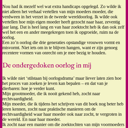
Nou had ik mezelf wel wat extra handicaps opgelegd. Zo wilde ik
niet alleen het verhaal vertellen van mijn moeders moeder, die
verdween in het verzet in de tweede wereldoorlog. Ik wilde ook
vertellen hoe mijn eigen moeder heeft gezocht naar haar, zeventig
jaar lang. Dat is heel lang en van haar zoektocht heb ik dan ook zelf
wel het een en ander meegekregen toen ik opgroeide, ruim na de
oorlog.
Een zo’n oorlog die drie generaties opstandige vrouwen vormt en
misvormt. Niet iets om in te blijven hangen, want er zijn genoeg
recentere vormen van onrecht om je mee bezig te houden.
De ondergedoken oorlog in mij
Ik wilde niet ‘stilstaan bij oorlogsdrama’ maar liever laten zien hoe
het proces van zoeken je leven kan bepalen – en dat van je
dierbaren: hoe je verder kunt.
Mijn grootmoeder, die ik nooit gekend heb, zocht naar
rechtvaardigheid.
Mijn moeder, die ik tijdens het schrijven van dit boek nog beter heb
leren kennen, zocht naar praktische manieren om de
rechtvaardigheid waar haar moeder ook naar zocht, te vergroten in
de wereld. En naar haar moeder.
Ik zocht naar een manier om die zoektochten van mijn voormoeders