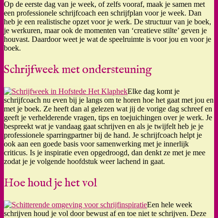
Op de eerste dag van je week, of zelfs vooraf, maak je samen met
een professionele schrijfcoach een schrijfplan voor je week. Dan
heb je een realistische opzet voor je werk. De structuur van je boek,
je werkuren, maar ook de momenten van ‘creatieve stilte’ geven je
houvast. Daardoor weet je wat de speelruimte is voor jou en voor je
boek.
Schrijfweek met ondersteuning
Elke dag komt je
schrijfcoach nu even bij je langs om te horen hoe het gaat met jou en
met je boek. Ze heeft dan al gelezen wat jij de vorige dag schreef en
geeft je verhelderende vragen, tips en toejuichingen over je werk. Je
bespreekt wat je vandaag gaat schrijven en als je twijfelt heb je je
professionele sparringpartner bij de hand. Je schrijfcoach helpt je
ook aan een goede basis voor samenwerking met je innerlijk
criticus. Is je inspiratie even opgedroogd, dan denkt ze met je mee
zodat je je volgende hoofdstuk weer lachend in gaat.
Hoe houd je het vol
Een hele week
schrijven houd je vol door bewust af en toe niet te schrijven. Deze