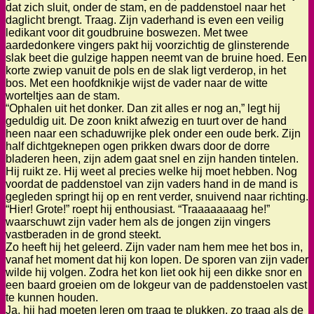
dat zich sluit, onder de stam, en de paddenstoel naar het
daglicht brengt. Traag. Zijn vaderhand is even een veilig
ledikant voor dit goudbruine boswezen. Met twee
aardedonkere vingers pakt hij voorzichtig de glinsterende
slak beet die gulzige happen neemt van de bruine hoed. Een
korte zwiep vanuit de pols en de slak ligt verderop, in het
bos. Met een hoofdknikje wijst de vader naar de witte
worteltjes aan de stam.
“Ophalen uit het donker. Dan zit alles er nog an,” legt hij
geduldig uit. De zoon knikt afwezig en tuurt over de hand
heen naar een schaduwrijke plek onder een oude berk. Zijn
half dichtgeknepen ogen prikken dwars door de dorre
bladeren heen, zijn adem gaat snel en zijn handen tintelen.
Hij ruikt ze. Hij weet al precies welke hij moet hebben. Nog
voordat de paddenstoel van zijn vaders hand in de mand is
gegleden springt hij op en rent verder, snuivend naar richting.
“Hier! Grote!” roept hij enthousiast. “Traaaaaaaag he!”
waarschuwt zijn vader hem als de jongen zijn vingers
vastberaden in de grond steekt.
Zo heeft hij het geleerd. Zijn vader nam hem mee het bos in,
vanaf het moment dat hij kon lopen. De sporen van zijn vader
wilde hij volgen. Zodra het kon liet ook hij een dikke snor en
een baard groeien om de lokgeur van de paddenstoelen vast
te kunnen houden.
Ja, hij had moeten leren om traag te plukken, zo traag als de