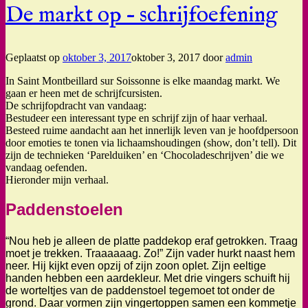
De markt op – schrijfoefening
Geplaatst op
oktober 3, 2017
oktober 3, 2017
door
admin
In Saint Montbeillard sur Soissonne is elke maandag markt. We
gaan er heen met de schrijfcursisten.
De schrijfopdracht van vandaag:
Bestudeer een interessant type en schrijf zijn of haar verhaal.
Besteed ruime aandacht aan het innerlijk leven van je hoofdpersoon
door emoties te tonen via lichaamshoudingen (show, don’t tell). Dit
zijn de technieken ‘Parelduiken’ en ‘Chocoladeschrijven’ die we
vandaag oefenden.
Hieronder mijn verhaal.
Paddenstoelen
“Nou heb je alleen de platte paddekop eraf getrokken. Traag
moet je trekken. Traaaaaag. Zo!” Zijn vader hurkt naast hem
neer. Hij kijkt even opzij of zijn zoon oplet. Zijn eeltige
handen hebben een aardekleur. Met drie vingers schuift hij
de worteltjes van de paddenstoel tegemoet tot onder de
grond. Daar vormen zijn vingertoppen samen een kommetje