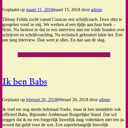
Geplaatst op
maart 15, 2018
maart 15, 2018
door
admin
Tibisay Felida zocht vanuit Curacao een schrijfcoach. Door slim te
googelen vond ze mij. We werken al een tijdje aan haar boek –
fictie. Nu besloot ze dat ze een interview met me wilde houden over
schrijven en schrijfcoaching. Na technisch geknutsel lukte het. Een
uur lang interview. Dan weet je alles. En dan aan de slag.
Interview met schrijfcoach Yoeke Nagel (YouTube)
Ik ben Babs
Geplaatst op
februari 26, 2018
februari 26, 2018
door
admin
Ik voel me nog steeds helemaal Yoeke, maar ik ben inmiddels ook
officieel Babs, Bijzonder Ambtenaar Burgerlijke Stand. Dat wil
zeggen dat ik nu een burgerlijk huwelijk mag voltrekken met een ja-
woord dat geldt voor de wet. Een superbelangrijk huwelijk