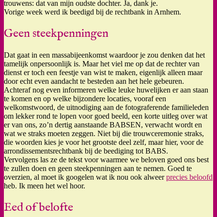
trouwens: dat van mijn oudste dochter. Ja, dank je.
Vorige week werd ik beedigd bij de rechtbank in Arnhem.
Geen steekpenningen
Dat gaat in een massabijeenkomst waardoor je zou denken dat het
tamelijk onpersoonlijk is. Maar het viel me op dat de rechter van
dienst er toch een feestje van wist te maken, eigenlijk alleen maar
door echt even aandacht te besteden aan het hele gebeuren.
Achteraf nog even informeren welke leuke huwelijken er aan staan
te komen en op welke bijzondere locaties, vooraf een
welkomstwoord, de uitnodiging aan de fotograferende familieleden
om lekker rond te lopen voor goed beeld, een korte uitleg over wat
er van ons, zo’n dertig aanstaande BABSEN, verwacht wordt en
wat we straks moeten zeggen. Niet bij die trouwceremonie straks,
die woorden kies je voor het grootste deel zelf, maar hier, voor de
arrondissementsrechtbank bij de beediging tot BABS.
Vervolgens las ze de tekst voor waarmee we beloven goed ons best
te zullen doen en geen steekpenningen aan te nemen. Goed te
overzien, al moet ik googelen wat ik nou ook alweer
precies beloofd
heb. Ik meen het wel hoor.
Eed of belofte