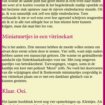
van woede de laatste punt had gezet moest ik echt even naar buiten
om weer af te koelen voordat ik het begeleidende mailtje opstelde en
het herziene stuk opnieuw naar de nijvere eindredacteur stuurde. Oh
ja, ik was natuurlijk ook zelf een tijdje eindredacteur. Toen
verbaasde ik me er wel eens over hoe agressief schrijvers reageerden
als ik ze in alle rust uitlegde hoe ze hun teksten beter kunnen
krijgen, maar dat staat hier los van.
Miniatuurtjes in een vitrinekast
Nu is het anders. Drie mensen hebben de moeite willen nemen om
alvast deze eerste schets door te nemen. Vier zelfs, want mijn ouders
hebben samen een manuscript gelezen. Die warme en gedetailleerde
aandacht zijn Sinterklaaskadootjes voor me. Met zorg omgeven
pareltjes van betrokkenheid. Toevoegingen, vragen, soms in de
kantlijn een keer met potlood ‘Mooi!’ zelfs. Nu voelt het doorvoeren
van die wijzigingen alsof ik flonkerende miniatuurtjes zorgvuldig in
een vitrinekast plaats om er met een dankbare glimlach van te
kunnen genieten.
Klaar. Oei.
Het laatste hoofdstuk levert nog vier opmerkingen op. Kleintjes. Als