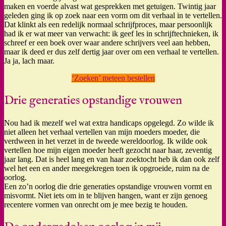
maken en voerde alvast wat gesprekken met getuigen. Twintig jaar
geleden ging ik op zoek naar een vorm om dit verhaal in te vertellen.
Dat klinkt als een redelijk normaal schrijfproces, maar persoonlijk
had ik er wat meer van verwacht: ik geef les in schrijftechnieken, ik
schreef er een boek over waar andere schrijvers veel aan hebben,
maar ik deed er dus zelf dertig jaar over om een verhaal te vertellen.
Ja ja, lach maar.
‘Zoeken’ meteen bestellen
Drie generaties opstandige vrouwen
Nou had ik mezelf wel wat extra handicaps opgelegd. Zo wilde ik
niet alleen het verhaal vertellen van mijn moeders moeder, die
verdween in het verzet in de tweede wereldoorlog. Ik wilde ook
vertellen hoe mijn eigen moeder heeft gezocht naar haar, zeventig
jaar lang. Dat is heel lang en van haar zoektocht heb ik dan ook zelf
wel het een en ander meegekregen toen ik opgroeide, ruim na de
oorlog.
Een zo’n oorlog die drie generaties opstandige vrouwen vormt en
misvormt. Niet iets om in te blijven hangen, want er zijn genoeg
recentere vormen van onrecht om je mee bezig te houden.