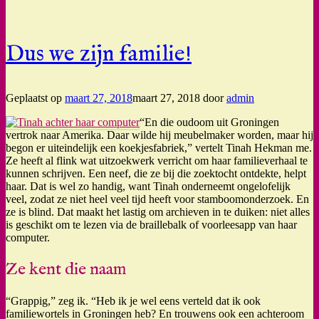
Dus we zijn familie!
Geplaatst op
maart 27, 2018
maart 27, 2018
door
admin
“En die oudoom uit Groningen
vertrok naar Amerika. Daar wilde hij meubelmaker worden, maar hij
begon er uiteindelijk een koekjesfabriek,” vertelt Tinah Hekman me.
Ze heeft al flink wat uitzoekwerk verricht om haar familieverhaal te
kunnen schrijven. Een neef, die ze bij die zoektocht ontdekte, helpt
haar. Dat is wel zo handig, want Tinah onderneemt ongelofelijk
veel, zodat ze niet heel veel tijd heeft voor stamboomonderzoek. En
ze is blind. Dat maakt het lastig om archieven in te duiken: niet alles
is geschikt om te lezen via de braillebalk of voorleesapp van haar
computer.
Ze kent die naam
“Grappig,” zeg ik. “Heb ik je wel eens verteld dat ik ook
familiewortels in Groningen heb? En trouwens ook een achteroom