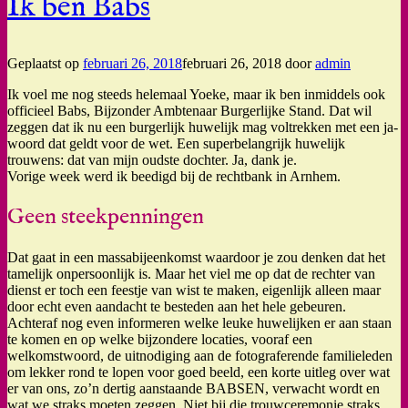
Ik ben Babs
Geplaatst op
februari 26, 2018
februari 26, 2018
door
admin
Ik voel me nog steeds helemaal Yoeke, maar ik ben inmiddels ook
officieel Babs, Bijzonder Ambtenaar Burgerlijke Stand. Dat wil
zeggen dat ik nu een burgerlijk huwelijk mag voltrekken met een ja-
woord dat geldt voor de wet. Een superbelangrijk huwelijk
trouwens: dat van mijn oudste dochter. Ja, dank je.
Vorige week werd ik beedigd bij de rechtbank in Arnhem.
Geen steekpenningen
Dat gaat in een massabijeenkomst waardoor je zou denken dat het
tamelijk onpersoonlijk is. Maar het viel me op dat de rechter van
dienst er toch een feestje van wist te maken, eigenlijk alleen maar
door echt even aandacht te besteden aan het hele gebeuren.
Achteraf nog even informeren welke leuke huwelijken er aan staan
te komen en op welke bijzondere locaties, vooraf een
welkomstwoord, de uitnodiging aan de fotograferende familieleden
om lekker rond te lopen voor goed beeld, een korte uitleg over wat
er van ons, zo’n dertig aanstaande BABSEN, verwacht wordt en
wat we straks moeten zeggen. Niet bij die trouwceremonie straks,