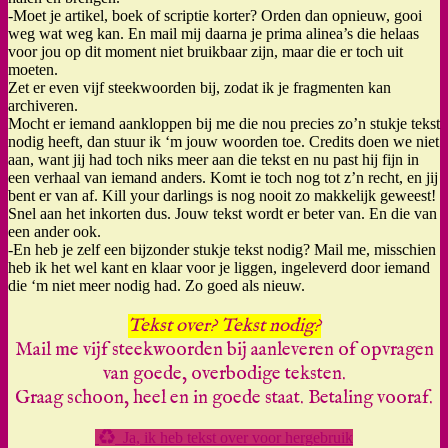
-Moet je artikel, boek of scriptie korter? Orden dan opnieuw, gooi
weg wat weg kan. En mail mij daarna je prima alinea’s die helaas
voor jou op dit moment niet bruikbaar zijn, maar die er toch uit
moeten.
Zet er even vijf steekwoorden bij, zodat ik je fragmenten kan
archiveren.
Mocht er iemand aankloppen bij me die nou precies zo’n stukje tekst
nodig heeft, dan stuur ik ‘m jouw woorden toe. Credits doen we niet
aan, want jij had toch niks meer aan die tekst en nu past hij fijn in
een verhaal van iemand anders. Komt ie toch nog tot z’n recht, en jij
bent er van af. Kill your darlings is nog nooit zo makkelijk geweest!
Snel aan het inkorten dus. Jouw tekst wordt er beter van. En die van
een ander ook.
-En heb je zelf een bijzonder stukje tekst nodig? Mail me, misschien
heb ik het wel kant en klaar voor je liggen, ingeleverd door iemand
die ‘m niet meer nodig had. Zo goed als nieuw.
Tekst over? Tekst nodig?
Mail me vijf steekwoorden bij aanleveren of opvragen
van goede, overbodige teksten.
Graag schoon, heel en in goede staat. Betaling vooraf.
Ja, ik heb tekst over voor hergebruik