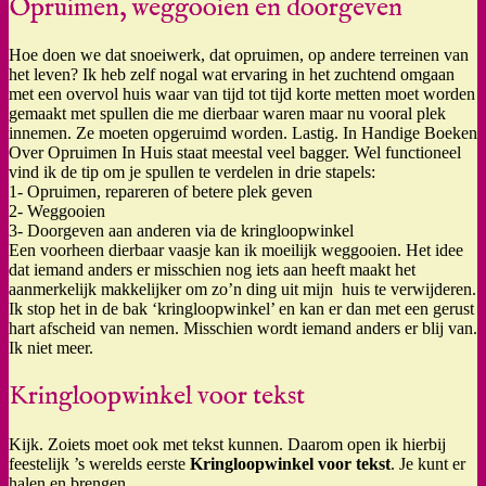
Opruimen, weggooien en doorgeven
Hoe doen we dat snoeiwerk, dat opruimen, op andere terreinen van
het leven? Ik heb zelf nogal wat ervaring in het zuchtend omgaan
met een overvol huis waar van tijd tot tijd korte metten moet worden
gemaakt met spullen die me dierbaar waren maar nu vooral plek
innemen. Ze moeten opgeruimd worden. Lastig. In Handige Boeken
Over Opruimen In Huis staat meestal veel bagger. Wel functioneel
vind ik de tip om je spullen te verdelen in drie stapels:
1- Opruimen, repareren of betere plek geven
2- Weggooien
3- Doorgeven aan anderen via de kringloopwinkel
Een voorheen dierbaar vaasje kan ik moeilijk weggooien. Het idee
dat iemand anders er misschien nog iets aan heeft maakt het
aanmerkelijk makkelijker om zo’n ding uit mijn huis te verwijderen.
Ik stop het in de bak ‘kringloopwinkel’ en kan er dan met een gerust
hart afscheid van nemen. Misschien wordt iemand anders er blij van.
Ik niet meer.
Kringloopwinkel voor tekst
Kijk. Zoiets moet ook met tekst kunnen. Daarom open ik hierbij
feestelijk ’s werelds eerste
Kringloopwinkel voor tekst
. Je kunt er
halen en brengen.