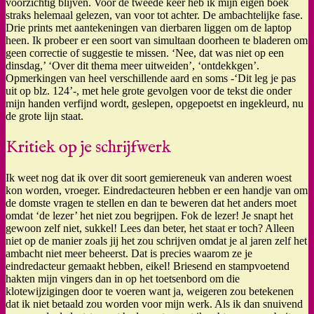
voorzichtig blijven. Voor de tweede keer heb ik mijn eigen boek
straks helemaal gelezen, van voor tot achter. De ambachtelijke fase.
Drie prints met aantekeningen van dierbaren liggen om de laptop
heen. Ik probeer er een soort van simultaan doorheen te bladeren om
geen correctie of suggestie te missen. ‘Nee, dat was niet op een
dinsdag,’ ‘Over dit thema meer uitweiden’, ‘ontdekkgen’.
Opmerkingen van heel verschillende aard en soms -‘Dit leg je pas
uit op blz. 124’-, met hele grote gevolgen voor de tekst die onder
mijn handen verfijnd wordt, geslepen, opgepoetst en ingekleurd, nu
de grote lijn staat.
Kritiek op je schrijfwerk
Ik weet nog dat ik over dit soort gemiereneuk van anderen woest
kon worden, vroeger. Eindredacteuren hebben er een handje van om
de domste vragen te stellen en dan te beweren dat het anders moet
omdat ‘de lezer’ het niet zou begrijpen. Fok de lezer! Je snapt het
gewoon zelf niet, sukkel! Lees dan beter, het staat er toch? Alleen
niet op de manier zoals jij het zou schrijven omdat je al jaren zelf het
ambacht niet meer beheerst. Dat is precies waarom ze je
eindredacteur gemaakt hebben, eikel! Briesend en stampvoetend
hakten mijn vingers dan in op het toetsenbord om die
klotewijzigingen door te voeren want ja, weigeren zou betekenen
dat ik niet betaald zou worden voor mijn werk. Als ik dan snuivend