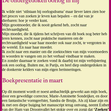
De ondergedoken oorlog in mij
Ik wilde niet ‘stilstaan bij oorlogsdrama’ maar liever laten zien hoe
het proces van zoeken je leven kan bepalen – en dat van je
dierbaren: hoe je verder kunt.
Mijn grootmoeder, die ik nooit gekend heb, zocht naar
rechtvaardigheid.
Mijn moeder, die ik tijdens het schrijven van dit boek nog beter heb
leren kennen, zocht naar praktische manieren om de
rechtvaardigheid waar haar moeder ook naar zocht, te vergroten in
de wereld. En naar haar moeder.
Ik zocht naar een manier om die zoektochten van mijn voormoeders
in woorden te vangen om zo het verhaal vindbaar te maken.
En zonder daarnaar te zoeken vond ik daarbij tot mijn verbijstering
ook een oorlog. Buiten me, in Parijs, en heel diep ondergedoken in
de donkerste kelders van mijn eigen herinneringen.
Boekpresentatie in maart
Op dit moment wordt er noest ambachtelijk gewerkt aan mijn boek,
door een geweldige corrector, Marie-Antoinette Sondeijker, en door
een fantastische vormgeefster, Sandra de Bruijn. Als zij klaar zijn en
ik met een diepe buiging het manuscript terug ontvang, neemt Esther
van der Ham van Droomvallei het stokje over en zorgt dat
‘Zoeken’