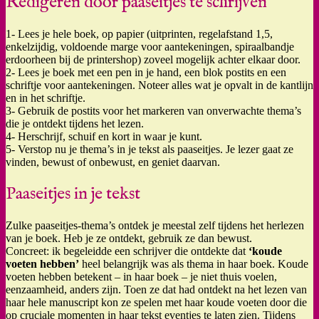
Redigeren door paaseitjes te schrijven
1- Lees je hele boek, op papier (uitprinten, regelafstand 1,5,
enkelzijdig, voldoende marge voor aantekeningen, spiraalbandje
erdoorheen bij de printershop) zoveel mogelijk achter elkaar door.
2- Lees je boek met een pen in je hand, een blok postits en een
schriftje voor aantekeningen. Noteer alles wat je opvalt in de kantlijn
en in het schriftje.
3- Gebruik de postits voor het markeren van onverwachte thema’s
die je ontdekt tijdens het lezen.
4- Herschrijf, schuif en kort in waar je kunt.
5- Verstop nu je thema’s in je tekst als paaseitjes. Je lezer gaat ze
vinden, bewust of onbewust, en geniet daarvan.
Paaseitjes in je tekst
Zulke paaseitjes-thema’s ontdek je meestal zelf tijdens het herlezen
van je boek. Heb je ze ontdekt, gebruik ze dan bewust.
Concreet: ik begeleidde een schrijver die ontdekte dat
‘koude
voeten hebben’
heel belangrijk was als thema in haar boek. Koude
voeten hebben betekent – in haar boek – je niet thuis voelen,
eenzaamheid, anders zijn. Toen ze dat had ontdekt na het lezen van
haar hele manuscript kon ze spelen met haar koude voeten door die
op cruciale momenten in haar tekst eventjes te laten zien. Tijdens