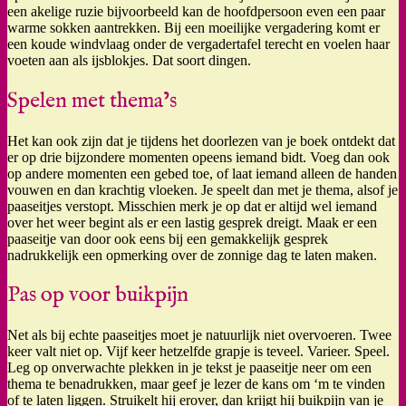
een akelige ruzie bijvoorbeeld kan de hoofdpersoon even een paar
warme sokken aantrekken. Bij een moeilijke vergadering komt er
een koude windvlaag onder de vergadertafel terecht en voelen haar
voeten aan als ijsblokjes. Dat soort dingen.
Spelen met thema’s
Het kan ook zijn dat je tijdens het doorlezen van je boek ontdekt dat
er op drie bijzondere momenten opeens iemand bidt. Voeg dan ook
op andere momenten een gebed toe, of laat iemand alleen de handen
vouwen en dan krachtig vloeken. Je speelt dan met je thema, alsof je
paaseitjes verstopt. Misschien merk je op dat er altijd wel iemand
over het weer begint als er een lastig gesprek dreigt. Maak er een
paaseitje van door ook eens bij een gemakkelijk gesprek
nadrukkelijk een opmerking over de zonnige dag te laten maken.
Pas op voor buikpijn
Net als bij echte paaseitjes moet je natuurlijk niet overvoeren. Twee
keer valt niet op. Vijf keer hetzelfde grapje is teveel. Varieer. Speel.
Leg op onverwachte plekken in je tekst je paaseitje neer om een
thema te benadrukken, maar geef je lezer de kans om ‘m te vinden
of te laten liggen. Struikelt hij erover, dan krijgt hij buikpijn van je