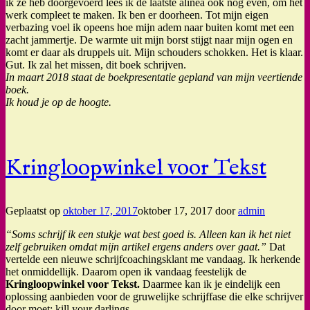
ik ze heb doorgevoerd lees ik de laatste alinea ook nog even, om het
werk compleet te maken. Ik ben er doorheen. Tot mijn eigen
verbazing voel ik opeens hoe mijn adem naar buiten komt met een
zacht jammertje. De warmte uit mijn borst stijgt naar mijn ogen en
komt er daar als druppels uit. Mijn schouders schokken. Het is klaar.
Gut. Ik zal het missen, dit boek schrijven.
In maart 2018 staat de boekpresentatie gepland van mijn veertiende
boek.
Ik houd je op de hoogte.
Kringloopwinkel voor Tekst
Geplaatst op
oktober 17, 2017
oktober 17, 2017
door
admin
“Soms schrijf ik een stukje wat best goed is. Alleen kan ik het niet
zelf gebruiken omdat mijn artikel ergens anders over gaat.”
Dat
vertelde een nieuwe schrijfcoachingsklant me vandaag. Ik herkende
het onmiddellijk. Daarom open ik vandaag feestelijk de
Kringloopwinkel voor Tekst.
Daarmee kan ik je eindelijk een
oplossing aanbieden voor de gruwelijke schrijffase die elke schrijver
door moet: kill your darlings.