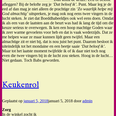
afleggen? Bij de belofte zeg je
‘Dat beloof ik’
. Punt. Maar leg je de
eed af dan mag je niet alleen de prachtige zin
‘Zo waarlijk helpe mij
God almachtig’
uitspreken, je mag ook nog eens twee vingers in de
lucht steken. Je ziet dat Boeddhabeeldjes ook wel eens doen. Omdat
ik als een van de laatsten aan de beurt was had ik lang de tijd om die
keuze serieus te overwegen. Ik ken een hoop machtige Goden waar
ik zeer warme gevoelens voor heb en dat is vaak wederzijds. Dat ze
me helpen waar ze maar kunnen lijdt geen twijfel. Maar een
almachtige zit er niet bij, dat is nou juist het punt. Daarom besloot ik
uiteindelijk tot het mondaine en een beetje saaie
‘Dat beloof ik’
.
Maar tot het laatste moment twijfelde ik of ik daar niet toch nog
even die twee vingers bij in de lucht zou steken. Hoog in de lucht…
Niet gedaan. Toch Babs geworden.
Keukenrol
Geplaatst op
januari 5, 2018
januari 5, 2018
door
admin
Zorg
In de winkel zocht ik