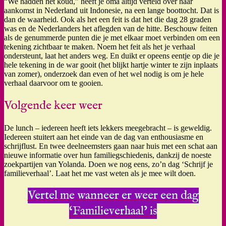
“We hadden het koud,” heeft je oma altijd verteld over haar
aankomst in Nederland uit Indonesie, na een lange boottocht. Dat is
dan de waarheid. Ook als het een feit is dat het die dag 28 graden
was en de Nederlanders het aflegden van de hitte. Beschouw feiten
als de genummerde punten die je met elkaar moet verbinden om een
tekening zichtbaar te maken. Noem het feit als het je verhaal
ondersteunt, laat het anders weg. En duikt er opeens eentje op die je
hele tekening in de war gooit (het blijkt hartje winter te zijn inplaats
van zomer), onderzoek dan even of het wel nodig is om je hele
verhaal daarvoor om te gooien.
Volgende keer weer
De lunch – iedereen heeft iets lekkers meegebracht – is geweldig.
Iedereen stuitert aan het einde van de dag van enthousiasme en
schrijflust. En twee deelneemsters gaan naar huis met een schat aan
nieuwe informatie over hun familiegschiedenis, dankzij de noeste
zoekpartijen van Yolanda. Doen we nog eens, zo’n dag ‘Schrijf je
familieverhaal’. Laat het me vast weten als je mee wilt doen.
Vertel me wanneer er weer een dag
‘Familieverhaal’ is