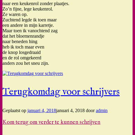
naar een keukenrol zonder plaatjes.
Zo’n fijne, lege keukenrol.
Ze waren op.
Zuchtend legde ik toen maar
een andere in mijn karretje.
Maar toen ik vanochtend zag
dat het bloemenrandje
naar beneden hing
heb ik toch maar even
de knop losgedraaid
en de rol omgekeerd
anders zou het sneu zijn.
Terugkomdag voor schrijvers
Geplaatst op
januari 4, 2018
januari 4, 2018
door
admin
Kom terug om verder te kunnen schrijven