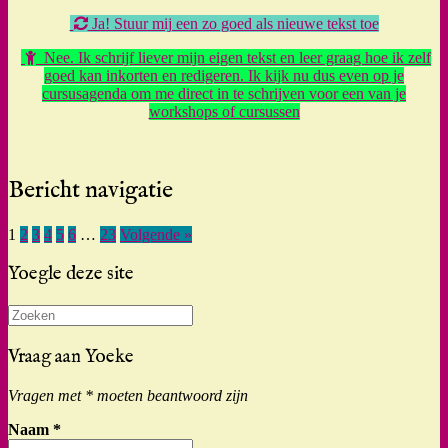
Ja! Stuur mij een zo goed als nieuwe tekst toe
Nee. Ik schrijf liever mijn eigen tekst en leer graag hoe ik zelf
goed kan inkorten en redigeren. Ik kijk nu dus even op je
cursusagenda om me direct in te schrijven voor een van je
workshops of cursussen
Bericht navigatie
1
2
3
4
5
6
…
23
Volgende »
Yoegle deze site
Zoeken
naar:
Vraag aan Yoeke
Vragen met * moeten beantwoord zijn
Naam
*