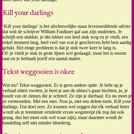
Kill your darlings
‘Kill your darlings’ is het afschuwelijke maar levensreddende advies
dat ooit de schrijver William Faulkner gaf aan zijn studenten. Je
schrijft een stukkie, je tikt lekker een heel stuk weg en je vindt, een
enkel moment lang, heel veel van wat je geschreven hebt best aardig
gelukt. Het enige probleem is dat je stuk twee keer te lang is.
Of: je vindt je stuk in grote lijnen wel geslaagd, maar het is enorm
saai en je herhaalt jezelf een aantal malen.
Tekst weggooien is okee
Wat nu? Tekst weggooien. Er is geen andere optie. Je hebt op je
verhaal zitten zweten, je bent je aan de alinea’s gaan hechten, ja, je
houdt van de zinnen die je schreef. Ze zijn je dierbaar. En nu moet je
ze vermoorden. Met een mes. Nou ja, met een delete-toets. Kill your
darlings. Dat doet zeer. Ze kunnen wel zeggen dat elk verhaal beter
wordt als je tenminste eenderde ervan wegstreept (ik zeg dat ook
graag, dus het moet ook wel waar zijn), maar daarmee wordt de
handeling zelf niet minder bloederig.