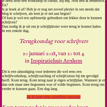
je deed zelfs een workshop of cursus. Bij mij. Nou ben ik benieuwd.
En?
Is je boek al af? Heb je er nog net zoveel plezier in om steeds dat
blog te schrijven, als toen je er net aan begon?
Of kun je wel een opfrissertje gebruiken om lekker door te kunnen
schrijven?
Dan nodig ik je uit om je schrijfplezier weer terug te komen halen.
In een enkele dag.
Terugkomdag voor schrijvers
20 januari 2018, van 10 tot 4
in
Inspiratiehuis Arnhem
Dit is een uitnodiging voor iedereen die wel eens een
schrijfworkshop, schrijfcoaching of schrijfcursus bij me gevolgd
heeft. Kom terug. Kom terug naar je eigen schrijfplan. Wanneer je er
dan ook maar mee begonnen was of wilde beginnen. Kom terug om
verder te kunnen gaan. Een dag lang.
Ja! Ik kom mijn schrijflust opfrissen