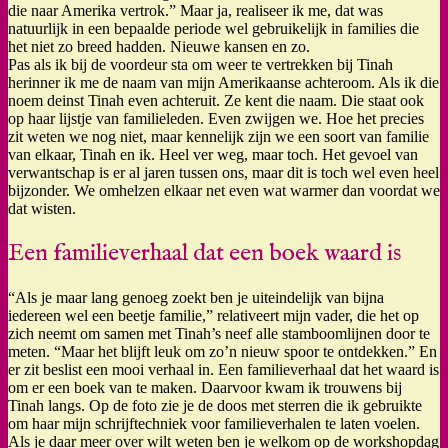
die naar Amerika vertrok.” Maar ja, realiseer ik me, dat was
natuurlijk in een bepaalde periode wel gebruikelijk in families die
het niet zo breed hadden. Nieuwe kansen en zo.
Pas als ik bij de voordeur sta om weer te vertrekken bij Tinah
herinner ik me de naam van mijn Amerikaanse achteroom. Als ik die
noem deinst Tinah even achteruit. Ze kent die naam. Die staat ook
op haar lijstje van familieleden. Even zwijgen we. Hoe het precies
zit weten we nog niet, maar kennelijk zijn we een soort van familie
van elkaar, Tinah en ik. Heel ver weg, maar toch. Het gevoel van
verwantschap is er al jaren tussen ons, maar dit is toch wel even heel
bijzonder. We omhelzen elkaar net even wat warmer dan voordat we
dat wisten.
Een familieverhaal dat een boek waard is
“Als je maar lang genoeg zoekt ben je uiteindelijk van bijna
iedereen wel een beetje familie,” relativeert mijn vader, die het op
zich neemt om samen met Tinah’s neef alle stamboomlijnen door te
meten. “Maar het blijft leuk om zo’n nieuw spoor te ontdekken.” En
er zit beslist een mooi verhaal in. Een familieverhaal dat het waard is
om er een boek van te maken. Daarvoor kwam ik trouwens bij
Tinah langs. Op de foto zie je de doos met sterren die ik gebruikte
om haar mijn schrijftechniek voor familieverhalen te laten voelen.
Als je daar meer over wilt weten ben je welkom op de workshopdag