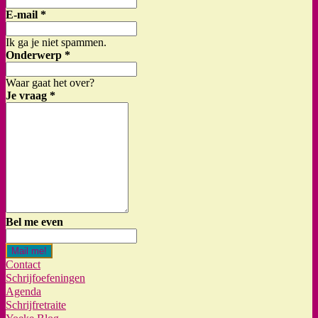
E-mail
*
Ik ga je niet spammen.
Onderwerp
*
Waar gaat het over?
Je vraag
*
Bel me even
Mail me!
Contact
Schrijfoefeningen
Agenda
Schrijfretraite