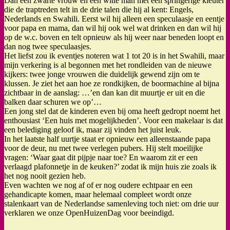
Dan een zwarte vrouw en een witte man met een springerige kleuter
die de traptreden telt in de drie talen die hij al kent: Engels,
Nederlands en Swahili. Eerst wil hij alleen een speculaasje en eentje
voor papa en mama, dan wil hij ook wel wat drinken en dan wil hij
op de w.c. boven en telt opnieuw als hij weer naar beneden loopt en
dan nog twee speculaasjes.
Het liefst zou ik eventjes noteren wat 1 tot 20 is in het Swahili, maar
mijn verkering is al begonnen met het rondleiden van de nieuwe
kijkers: twee jonge vrouwen die duidelijk gewend zijn om te
klussen. Je ziet het aan hoe ze rondkijken, de boormachine al bijna
zichtbaar in de aanslag: …’en dan kan dit muurtje er uit en die
balken daar schuren we op’…
Een jong stel dat de kinderen even bij oma heeft gedropt noemt het
enthousiast ‘Een huis met mogelijkheden’. Voor een makelaar is dat
een belediging geloof ik, maar zij vinden het juist leuk.
In het laatste half uurtje staat er opnieuw een alleenstaande papa
voor de deur, nu met twee verlegen pubers. Hij stelt moeilijke
vragen: ‘Waar gaat dit pijpje naar toe? En waarom zit er een
verlaagd plafonnetje in de keuken?’ zodat ik mijn huis zie zoals ik
het nog nooit gezien heb.
Even wachten we nog af of er nog oudere echtpaar en een
gehandicapte komen, maar helemaal compleet wordt onze
stalenkaart van de Nederlandse samenleving toch niet: om drie uur
verklaren we onze OpenHuizenDag voor beeindigd.