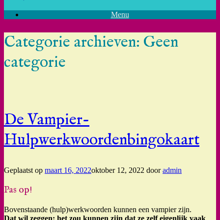
Menu
Categorie archieven:
Geen
categorie
De Vampier-
Hulpwerkwoordenbingokaart
Geplaatst op
maart 16, 2022
oktober 12, 2022
door
admin
Pas op!
Bovenstaande (hulp)werkwoorden kunnen een vampier zijn.
Dat wil zeggen: het zou kunnen zijn dat ze zelf eigenlijk vaak