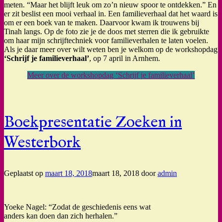
meten. “Maar het blijft leuk om zo’n nieuw spoor te ontdekken.” En
er zit beslist een mooi verhaal in. Een familieverhaal dat het waard is
om er een boek van te maken. Daarvoor kwam ik trouwens bij
Tinah langs. Op de foto zie je de doos met sterren die ik gebruikte
om haar mijn schrijftechniek voor familieverhalen te laten voelen.
Als je daar meer over wilt weten ben je welkom op de workshopdag
‘Schrijf je familieverhaal’
, op 7 april in Arnhem.
Meer over de workshopdag ‘Schrijf je familieverhaal’
Boekpresentatie Zoeken in
Westerbork
Geplaatst op
maart 18, 2018
maart 18, 2018
door
admin
Yoeke Nagel: “Zodat de geschiedenis eens wat
anders kan doen dan zich herhalen.”