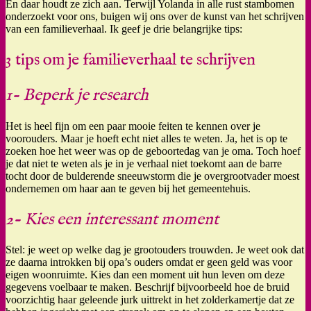
En daar houdt ze zich aan. Terwijl Yolanda in alle rust stambomen
onderzoekt voor ons, buigen wij ons over de kunst van het schrijven
van een familieverhaal. Ik geef je drie belangrijke tips:
3 tips om je familieverhaal te schrijven
1- Beperk je research
Het is heel fijn om een paar mooie feiten te kennen over je
voorouders. Maar je hoeft echt niet alles te weten. Ja, het is op te
zoeken hoe het weer was op de geboortedag van je oma. Toch hoef
je dat niet te weten als je in je verhaal niet toekomt aan de barre
tocht door de bulderende sneeuwstorm die je overgrootvader moest
ondernemen om haar aan te geven bij het gemeentehuis.
2- Kies een interessant moment
Stel: je weet op welke dag je grootouders trouwden. Je weet ook dat
ze daarna introkken bij opa’s ouders omdat er geen geld was voor
eigen woonruimte. Kies dan een moment uit hun leven om deze
gegevens voelbaar te maken. Beschrijf bijvoorbeeld hoe de bruid
voorzichtig haar geleende jurk uittrekt in het zolderkamertje dat ze