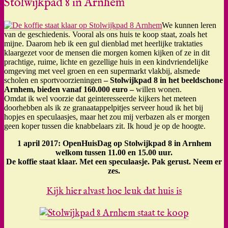
Stolwijkpad 8 in Arnhem
We kunnen leren
van de geschiedenis. Vooral als ons huis te koop staat, zoals het
mijne. Daarom heb ik een gul dienblad met heerlijke traktaties
klaargezet voor de mensen die morgen komen kijken of ze in dit
prachtige, ruime, lichte en gezellige huis in een kindvriendelijke
omgeving met veel groen en een supermarkt vlakbij, alsmede
scholen en sportvoorzieningen
– Stolwijkpad 8 in het beeldschone
Arnhem, bieden vanaf 160.000 euro –
willen wonen.
Omdat ik wel voorzie dat geinteresseerde kijkers het meteen
doorhebben als ik ze granaatappelpitjes serveer houd ik het bij
hopjes en speculaasjes, maar het zou mij verbazen als er morgen
geen koper tussen die knabbelaars zit. Ik houd je op de hoogte.
1 april 2017: OpenHuisDag op Stolwijkpad 8 in Arnhem
welkom tussen 11.00 en 15.00 uur.
De koffie staat klaar. Met een speculaasje. Pak gerust. Neem er
zes.
Kijk hier alvast hoe leuk dat huis is