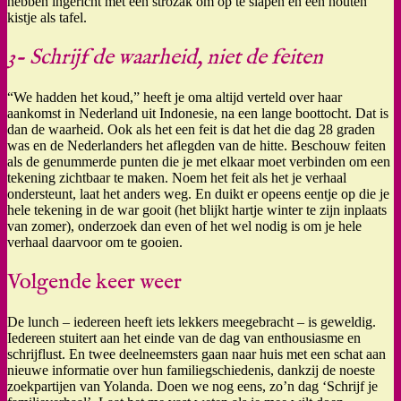
hebben ingericht met een strozak om op te slapen en een houten
kistje als tafel.
3- Schrijf de waarheid, niet de feiten
“We hadden het koud,” heeft je oma altijd verteld over haar
aankomst in Nederland uit Indonesie, na een lange boottocht. Dat is
dan de waarheid. Ook als het een feit is dat het die dag 28 graden
was en de Nederlanders het aflegden van de hitte. Beschouw feiten
als de genummerde punten die je met elkaar moet verbinden om een
tekening zichtbaar te maken. Noem het feit als het je verhaal
ondersteunt, laat het anders weg. En duikt er opeens eentje op die je
hele tekening in de war gooit (het blijkt hartje winter te zijn inplaats
van zomer), onderzoek dan even of het wel nodig is om je hele
verhaal daarvoor om te gooien.
Volgende keer weer
De lunch – iedereen heeft iets lekkers meegebracht – is geweldig.
Iedereen stuitert aan het einde van de dag van enthousiasme en
schrijflust. En twee deelneemsters gaan naar huis met een schat aan
nieuwe informatie over hun familiegschiedenis, dankzij de noeste
zoekpartijen van Yolanda. Doen we nog eens, zo’n dag ‘Schrijf je