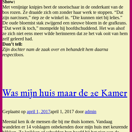
Show:
Met venijnige knipjes beet de snoeischaar in de onderkant van de
bos rozen. Ze draaide zich om zonder haar werk te stoppen. “Dat
zijn narcissen,” riep ze de winkel in. “Die kunnen niet bij lelies.”
De oude bloemist stak zwijgend een nieuwe bloem in de grafkrans.
“Dat weet ik toch,” mompelde hij hoofdschuddend. Het was alsof
ze zich niet eens meer wilde herinneren dat ze het vak ooit van hem
zelf geleerd had.
Don’t tell:
Zijn dochter nam de zaak over en behandelt hem daarna
respectloos.
Was mijn huis maar de 2e Kamer
Geplaatst op
april 1, 2017
april 1, 2017
door
admin
Meestal ken ik de mensen die bij me thuis komen. Vandaag
wandelen er 14 volslagen onbekenden door mijn huis met keurende