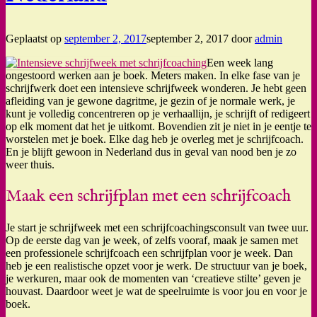
Geplaatst op
september 2, 2017
september 2, 2017
door
admin
Een week lang
ongestoord werken aan je boek. Meters maken. In elke fase van je
schrijfwerk doet een intensieve schrijfweek wonderen. Je hebt geen
afleiding van je gewone dagritme, je gezin of je normale werk, je
kunt je volledig concentreren op je verhaallijn, je schrijft of redigeert
op elk moment dat het je uitkomt. Bovendien zit je niet in je eentje te
worstelen met je boek. Elke dag heb je overleg met je schrijfcoach.
En je blijft gewoon in Nederland dus in geval van nood ben je zo
weer thuis.
Maak een schrijfplan met een schrijfcoach
Je start je schrijfweek met een schrijfcoachingsconsult van twee uur.
Op de eerste dag van je week, of zelfs vooraf, maak je samen met
een professionele schrijfcoach een schrijfplan voor je week. Dan
heb je een realistische opzet voor je werk. De structuur van je boek,
je werkuren, maar ook de momenten van ‘creatieve stilte’ geven je
houvast. Daardoor weet je wat de speelruimte is voor jou en voor je
boek.