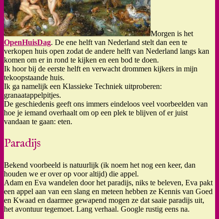
Morgen is het
OpenHuisDag
. De ene helft van Nederland stelt dan een te
verkopen huis open zodat de andere helft van Nederland langs kan
komen om er in rond te kijken en een bod te doen.
Ik hoor bij de eerste helft en verwacht drommen kijkers in mijn
tekoopstaande huis.
Ik ga namelijk een Klassieke Techniek uitproberen:
granaatappelpitjes.
De geschiedenis geeft ons immers eindeloos veel voorbeelden van
hoe je iemand overhaalt om op een plek te blijven of er juist
vandaan te gaan: eten.
Paradijs
Bekend voorbeeld is natuurlijk (ik noem het nog een keer, dan
houden we er over op voor altijd) die appel.
Adam en Eva wandelen door het paradijs, niks te beleven, Eva pakt
een appel aan van een slang en meteen hebben ze Kennis van Goed
en Kwaad en daarmee gewapend mogen ze dat saaie paradijs uit,
het avontuur tegemoet. Lang verhaal. Google rustig eens na.