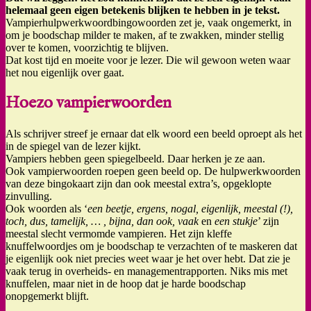
helemaal geen eigen betekenis blijken te hebben in je tekst.
Vampierhulpwerkwoordbingowoorden zet je, vaak ongemerkt, in
om je boodschap milder te maken, af te zwakken, minder stellig
over te komen, voorzichtig te blijven.
Dat kost tijd en moeite voor je lezer. Die wil gewoon weten waar
het nou eigenlijk over gaat.
Hoezo vampierwoorden
Als schrijver streef je ernaar dat elk woord een beeld oproept als het
in de spiegel van de lezer kijkt.
Vampiers hebben geen spiegelbeeld. Daar herken je ze aan.
Ook vampierwoorden roepen geen beeld op. De hulpwerkwoorden
van deze bingokaart zijn dan ook meestal extra’s, opgeklopte
zinvulling.
Ook woorden als ‘
een beetje, ergens, nogal, eigenlijk, meestal (!),
toch, dus, tamelijk, … , bijna, dan ook, vaak
en
een stukje
’ zijn
meestal slecht vermomde vampieren. Het zijn kleffe
knuffelwoordjes om je boodschap te verzachten of te maskeren dat
je eigenlijk ook niet precies weet waar je het over hebt. Dat zie je
vaak terug in overheids- en managementrapporten. Niks mis met
knuffelen, maar niet in de hoop dat je harde boodschap
onopgemerkt blijft.