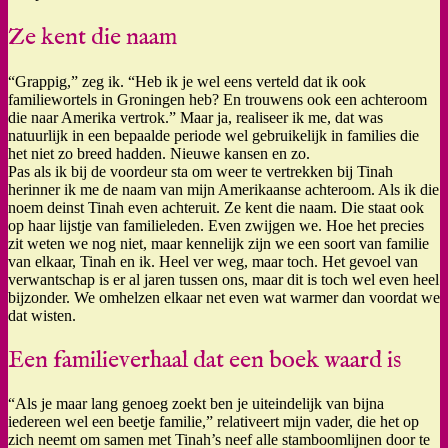
Ze kent die naam
“Grappig,” zeg ik. “Heb ik je wel eens verteld dat ik ook
familiewortels in Groningen heb? En trouwens ook een achteroom
die naar Amerika vertrok.” Maar ja, realiseer ik me, dat was
natuurlijk in een bepaalde periode wel gebruikelijk in families die
het niet zo breed hadden. Nieuwe kansen en zo.
Pas als ik bij de voordeur sta om weer te vertrekken bij Tinah
herinner ik me de naam van mijn Amerikaanse achteroom. Als ik die
noem deinst Tinah even achteruit. Ze kent die naam. Die staat ook
op haar lijstje van familieleden. Even zwijgen we. Hoe het precies
zit weten we nog niet, maar kennelijk zijn we een soort van familie
van elkaar, Tinah en ik. Heel ver weg, maar toch. Het gevoel van
verwantschap is er al jaren tussen ons, maar dit is toch wel even heel
bijzonder. We omhelzen elkaar net even wat warmer dan voordat we
dat wisten.
Een familieverhaal dat een boek waard is
“Als je maar lang genoeg zoekt ben je uiteindelijk van bijna
iedereen wel een beetje familie,” relativeert mijn vader, die het op
zich neemt om samen met Tinah’s neef alle stamboomlijnen door te