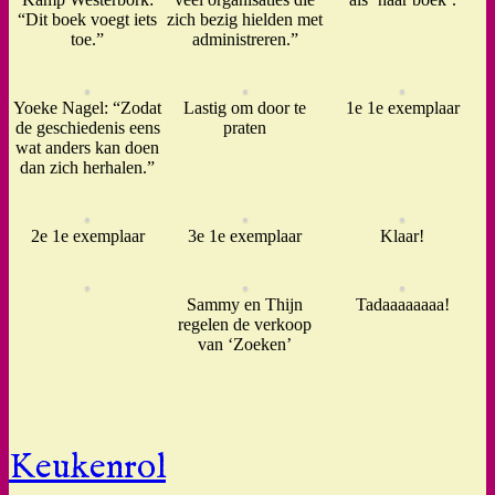
“Dit boek voegt iets
zich bezig hielden met
toe.”
administreren.”
Yoeke Nagel: “Zodat
Lastig om door te
1e 1e exemplaar
de geschiedenis eens
praten
wat anders kan doen
dan zich herhalen.”
2e 1e exemplaar
3e 1e exemplaar
Klaar!
Sammy en Thijn
Tadaaaaaaaa!
regelen de verkoop
van ‘Zoeken’
Keukenrol