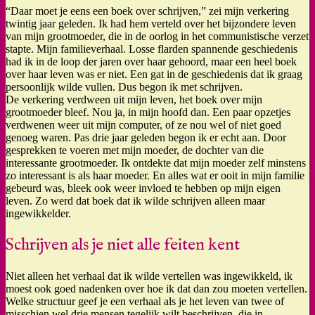
“Daar moet je eens een boek over schrijven,” zei mijn verkering
twintig jaar geleden. Ik had hem verteld over het bijzondere leven
van mijn grootmoeder, die in de oorlog in het communistische verzet
stapte. Mijn familieverhaal. Losse flarden spannende geschiedenis
had ik in de loop der jaren over haar gehoord, maar een heel boek
over haar leven was er niet. Een gat in de geschiedenis dat ik graag
persoonlijk wilde vullen. Dus begon ik met schrijven.
De verkering verdween uit mijn leven, het boek over mijn
grootmoeder bleef. Nou ja, in mijn hoofd dan. Een paar opzetjes
verdwenen weer uit mijn computer, of ze nou wel of niet goed
genoeg waren. Pas drie jaar geleden begon ik er echt aan. Door
gesprekken te voeren met mijn moeder, de dochter van die
interessante grootmoeder. Ik ontdekte dat mijn moeder zelf minstens
zo interessant is als haar moeder. En alles wat er ooit in mijn familie
gebeurd was, bleek ook weer invloed te hebben op mijn eigen
leven. Zo werd dat boek dat ik wilde schrijven alleen maar
ingewikkelder.
Schrijven als je niet alle feiten kent
Niet alleen het verhaal dat ik wilde vertellen was ingewikkeld, ik
moest ook goed nadenken over hoe ik dat dan zou moeten vertellen.
Welke structuur geef je een verhaal als je het leven van twee of
misschien wel drie mensen tegelijk wilt beschrijven, die in