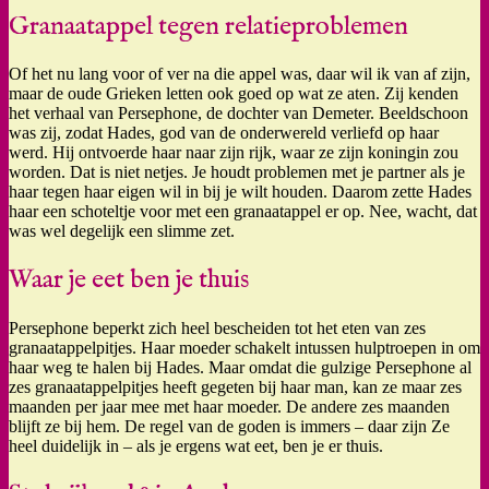
Granaatappel tegen relatieproblemen
Of het nu lang voor of ver na die appel was, daar wil ik van af zijn,
maar de oude Grieken letten ook goed op wat ze aten. Zij kenden
het verhaal van Persephone, de dochter van Demeter. Beeldschoon
was zij, zodat Hades, god van de onderwereld verliefd op haar
werd. Hij ontvoerde haar naar zijn rijk, waar ze zijn koningin zou
worden. Dat is niet netjes. Je houdt problemen met je partner als je
haar tegen haar eigen wil in bij je wilt houden. Daarom zette Hades
haar een schoteltje voor met een granaatappel er op. Nee, wacht, dat
was wel degelijk een slimme zet.
Waar je eet ben je thuis
Persephone beperkt zich heel bescheiden tot het eten van zes
granaatappelpitjes. Haar moeder schakelt intussen hulptroepen in om
haar weg te halen bij Hades. Maar omdat die gulzige Persephone al
zes granaatappelpitjes heeft gegeten bij haar man, kan ze maar zes
maanden per jaar mee met haar moeder. De andere zes maanden
blijft ze bij hem. De regel van de goden is immers – daar zijn Ze
heel duidelijk in – als je ergens wat eet, ben je er thuis.