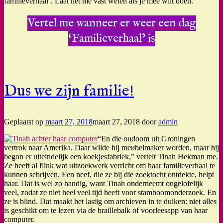
familieverhaal’. Laat het me vast weten als je mee wilt doen.
Vertel me wanneer er weer een dag
‘Familieverhaal’ is
Dus we zijn familie!
Geplaatst op
maart 27, 2018
maart 27, 2018
door
admin
“En die oudoom uit Groningen
vertrok naar Amerika. Daar wilde hij meubelmaker worden, maar hij
begon er uiteindelijk een koekjesfabriek,” vertelt Tinah Hekman me.
Ze heeft al flink wat uitzoekwerk verricht om haar familieverhaal te
kunnen schrijven. Een neef, die ze bij die zoektocht ontdekte, helpt
haar. Dat is wel zo handig, want Tinah onderneemt ongelofelijk
veel, zodat ze niet heel veel tijd heeft voor stamboomonderzoek. En
ze is blind. Dat maakt het lastig om archieven in te duiken: niet alles
is geschikt om te lezen via de braillebalk of voorleesapp van haar
computer.