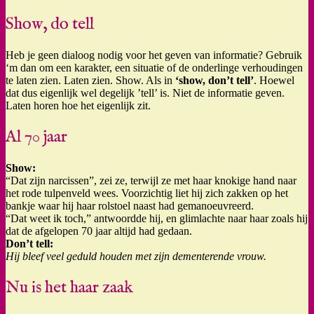
Show, do tell
Heb je geen dialoog nodig voor het geven van informatie? Gebruik
‘m dan om een karakter, een situatie of de onderlinge verhoudingen
te laten zien. Laten zien. Show. Als in
‘show, don’t tell’
. Hoewel
dat dus eigenlijk wel degelijk ’tell’ is. Niet de informatie geven.
Laten horen hoe het eigenlijk zit.
Al 70 jaar
Show:
“Dat zijn narcissen”, zei ze, terwijl ze met haar knokige hand naar
het rode tulpenveld wees. Voorzichtig liet hij zich zakken op het
bankje waar hij haar rolstoel naast had gemanoeuvreerd.
“Dat weet ik toch,” antwoordde hij, en glimlachte naar haar zoals hij
dat de afgelopen 70 jaar altijd had gedaan.
Don’t tell:
Hij bleef veel geduld houden met zijn dementerende vrouw.
Nu is het haar zaak