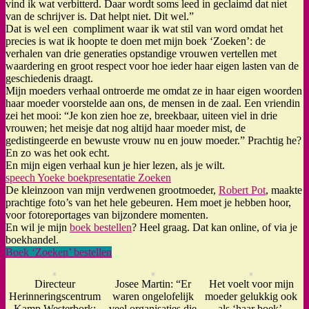
vind ik wat verbitterd. Daar wordt soms leed in geclaimd dat niet
van de schrijver is. Dat helpt niet. Dit wel.”
Dat is wel een compliment waar ik wat stil van word omdat het
precies is wat ik hoopte te doen met mijn boek ‘Zoeken’: de
verhalen van drie generaties opstandige vrouwen vertellen met
waardering en groot respect voor hoe ieder haar eigen lasten van de
geschiedenis draagt.
Mijn moeders verhaal ontroerde me omdat ze in haar eigen woorden
haar moeder voorstelde aan ons, de mensen in de zaal. Een vriendin
zei het mooi: “Je kon zien hoe ze, breekbaar, uiteen viel in drie
vrouwen; het meisje dat nog altijd haar moeder mist, de
gedistingeerde en bewuste vrouw nu en jouw moeder.” Prachtig he?
En zo was het ook echt.
En mijn eigen verhaal kun je hier lezen, als je wilt.
speech Yoeke boekpresentatie Zoeken
De kleinzoon van mijn verdwenen grootmoeder,
Robert Pot
, maakte
prachtige foto’s van het hele gebeuren. Hem moet je hebben hoor,
voor fotoreportages van bijzondere momenten.
En wil je mijn
boek bestellen
? Heel graag. Dat kan online, of via je
boekhandel.
Boek ‘Zoeken’ bestellen
Directeur
Josee Martin: “Er
Het voelt voor mijn
Herinneringscentrum
waren ongelofelijk
moeder gelukkig ook
Kamp Westerbork:
veel organisaties die
als ‘haar boek’.