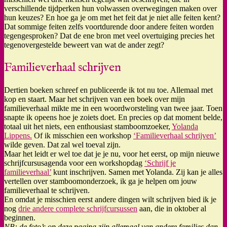
verschillende tijdperken hun volwassen overwegingen maken over
hun keuzes? En hoe ga je om met het feit dat je niet alle feiten kent?
Dat sommige feiten zelfs voortdurende door andere feiten worden
tegengesproken? Dat de ene bron met veel overtuiging precies het
tegenovergestelde beweert van wat de ander zegt?
Familieverhaal schrijven
Dertien boeken schreef en publiceerde ik tot nu toe. Allemaal met
kop en staart. Maar het schrijven van een boek over mijn
familieverhaal mikte me in een woordworsteling van twee jaar. Toen
snapte ik opeens hoe je zoiets doet. En precies op dat moment belde,
totaal uit het niets, een enthousiast stamboomzoeker,
Yolanda
Lippens.
Of ik misschien een workshop
‘Familieverhaal schrijven’
wilde geven. Dat zal wel toeval zijn.
Maar het leidt er wel toe dat je je nu, voor het eerst, op mijn nieuwe
schrijfcursusagenda voor een workshopdag
‘Schrijf je
familieverhaal’
kunt inschrijven. Samen met Yolanda. Zij kan je alles
vertellen over stamboomonderzoek, ik ga je helpen om jouw
familieverhaal te schrijven.
En omdat je misschien eerst andere dingen wilt schrijven bied ik je
nog
drie andere complete schrijfcursussen
aan, die in oktober al
beginnen.
NB: de foto’s op deze pagina zijn allemaal van andere families dan