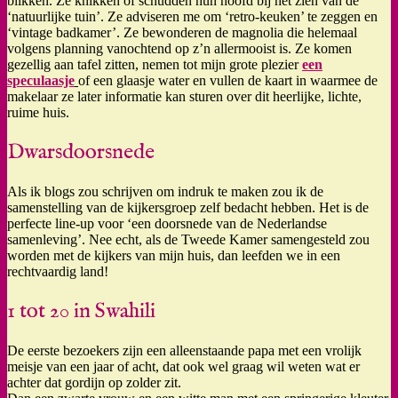
blikken. Ze knikken of schudden hun hoofd bij het zien van de
‘natuurlijke tuin’. Ze adviseren me om ‘retro-keuken’ te zeggen en
‘vintage badkamer’. Ze bewonderen de magnolia die helemaal
volgens planning vanochtend op z’n allermooist is. Ze komen
gezellig aan tafel zitten, nemen tot mijn grote plezier
een
speculaasje
of een glaasje water en vullen de kaart in waarmee de
makelaar ze later informatie kan sturen over dit heerlijke, lichte,
ruime huis.
Dwarsdoorsnede
Als ik blogs zou schrijven om indruk te maken zou ik de
samenstelling van de kijkersgroep zelf bedacht hebben. Het is de
perfecte line-up voor ‘een doorsnede van de Nederlandse
samenleving’. Nee echt, als de Tweede Kamer samengesteld zou
worden met de kijkers van mijn huis, dan leefden we in een
rechtvaardig land!
1 tot 20 in Swahili
De eerste bezoekers zijn een alleenstaande papa met een vrolijk
meisje van een jaar of acht, dat ook wel graag wil weten wat er
achter dat gordijn op zolder zit.