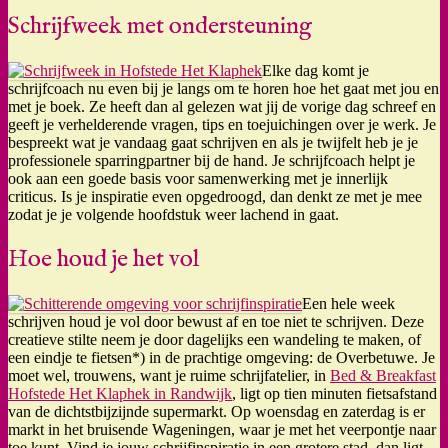
Schrijfweek met ondersteuning
Elke dag komt je
schrijfcoach nu even bij je langs om te horen hoe het gaat met jou en
met je boek. Ze heeft dan al gelezen wat jij de vorige dag schreef en
geeft je verhelderende vragen, tips en toejuichingen over je werk. Je
bespreekt wat je vandaag gaat schrijven en als je twijfelt heb je je
professionele sparringpartner bij de hand. Je schrijfcoach helpt je
ook aan een goede basis voor samenwerking met je innerlijk
criticus. Is je inspiratie even opgedroogd, dan denkt ze met je mee
zodat je je volgende hoofdstuk weer lachend in gaat.
Hoe houd je het vol
Een hele week
schrijven houd je vol door bewust af en toe niet te schrijven. Deze
creatieve stilte neem je door dagelijks een wandeling te maken, of
een eindje te fietsen*) in de prachtige omgeving: de Overbetuwe. Je
moet wel, trouwens, want je ruime schrijfatelier, in
Bed & Breakfast
Hofstede Het Klaphek in Randwijk
, ligt op tien minuten fietsafstand
van de dichtstbijzijnde supermarkt. Op woensdag en zaterdag is er
markt in het bruisende Wageningen, waar je met het veerpontje naar
toe kunt. Vind je jouw schrijfinspiratie in een grotere stad, dan ligt