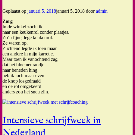
Geplaatst op
januari 5, 2018
januari 5, 2018
door
admin
Zorg
In de winkel zocht ik
naar een keukenrol zonder plaatjes.
Zo’n fijne, lege keukenrol.
Ze waren op.
Zuchtend legde ik toen maar
een andere in mijn karretje.
Maar toen ik vanochtend zag
dat het bloemenrandje
naar beneden hing
heb ik toch maar even
de knop losgedraaid
en de rol omgekeerd
anders zou het sneu zijn.
Intensieve schrijfweek in
Nederland