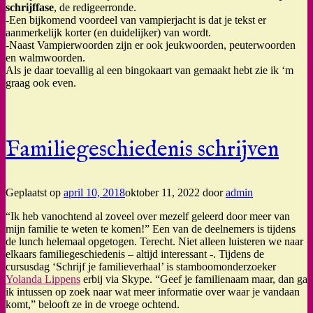
schrijffase
, de redigeerronde.
-Een bijkomend voordeel van vampierjacht is dat je tekst er
aanmerkelijk korter (en duidelijker) van wordt.
-Naast Vampierwoorden zijn er ook jeukwoorden, peuterwoorden
en walmwoorden.
Als je daar toevallig al een bingokaart van gemaakt hebt zie ik ‘m
graag ook even.
Familiegeschiedenis schrijven
Geplaatst op
april 10, 2018
oktober 11, 2022
door
admin
“Ik heb vanochtend al zoveel over mezelf geleerd door meer van
mijn familie te weten te komen!” Een van de deelnemers is tijdens
de lunch helemaal opgetogen. Terecht. Niet alleen luisteren we naar
elkaars familiegeschiedenis – altijd interessant -. Tijdens de
cursusdag ‘Schrijf je familieverhaal’ is stamboomonderzoeker
Yolanda Lippens
erbij via Skype. “Geef je familienaam maar, dan ga
ik intussen op zoek naar wat meer informatie over waar je vandaan
komt,” belooft ze in de vroege ochtend.