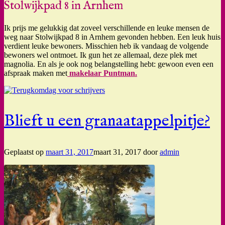
Stolwijkpad 8 in Arnhem
Ik prijs me gelukkig dat zoveel verschillende en leuke mensen de
weg naar Stolwijkpad 8 in Arnhem gevonden hebben. Een leuk huis
verdient leuke bewoners. Misschien heb ik vandaag de volgende
bewoners wel ontmoet. Ik gun het ze allemaal, deze plek met
magnolia. En als je ook nog belangstelling hebt: gewoon even een
afspraak maken met
makelaar Puntman.
Blieft u een granaatappelpitje?
Geplaatst op
maart 31, 2017
maart 31, 2017
door
admin