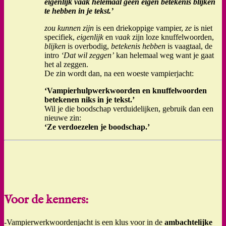
eigenlijk vaak helemaal geen eigen betekenis blijken
te hebben in je tekst.’
zou kunnen zijn
is een driekoppige vampier,
ze
is niet
specifiek,
eigenlijk
en
vaak
zijn loze knuffelwoorden,
blijken
is overbodig,
betekenis hebben
is vaagtaal, de
intro
‘Dat wil zeggen’
kan helemaal weg want je gaat
het al zeggen.
De zin wordt dan, na een woeste vampierjacht:
‘Vampierhulpwerkwoorden en knuffelwoorden
betekenen niks in je tekst.’
Wil je die boodschap verduidelijken, gebruik dan een
nieuwe zin:
‘Ze verdoezelen je boodschap.’
Voor de kenners:
-Vampierwerkwoordenjacht is een klus voor in de
ambachtelijke