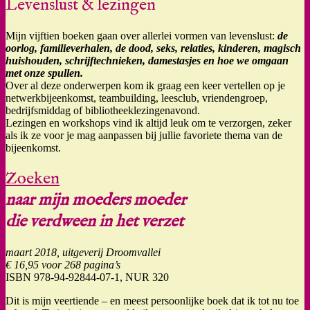
Levenslust & lezingen
Mijn vijftien boeken gaan over allerlei vormen van levenslust:
de
oorlog,
familieverhalen, de dood, seks, relaties, kinderen, magisch
huishouden, schrijftechnieken, damestasjes en hoe we omgaan
met onze spullen.
Over al deze onderwerpen kom ik graag een keer vertellen op je
netwerkbijeenkomst, teambuilding, leesclub, vriendengroep,
bedrijfsmiddag of bibliotheeklezingenavond.
Lezingen en workshops vind ik altijd leuk om te verzorgen, zeker
als ik ze voor je mag aanpassen bij jullie favoriete thema van de
bijeenkomst.
Zoeken
naar mijn moeders moeder
die verdween in het verzet
maart 2018, uitgeverij Droomvallei
€ 16,95 voor 268 pagina’s
ISBN 978-94-92844-07-1, NUR 320
Dit is mijn veertiende – en meest persoonlijke boek dat ik tot nu toe