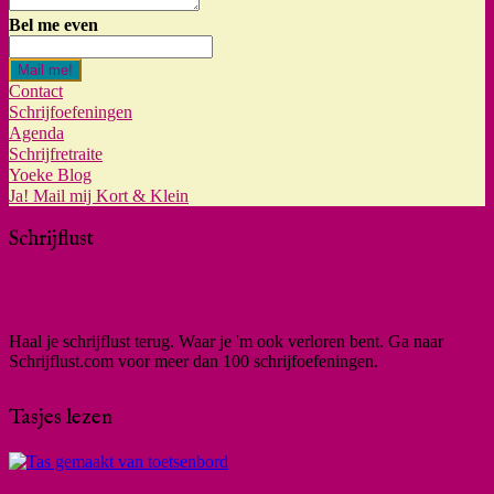
Bel me even
Mail me!
Contact
Schrijfoefeningen
Agenda
Schrijfretraite
Yoeke Blog
Ja! Mail mij Kort & Klein
Schrijflust
Haal je schrijflust terug. Waar je 'm ook verloren bent. Ga naar
Schrijflust.com voor meer dan 100 schrijfoefeningen.
Tasjes lezen