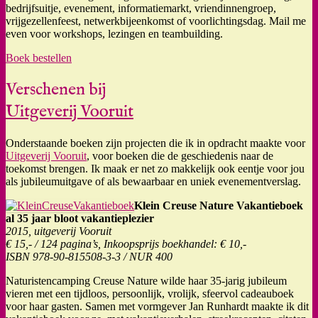
bedrijfsuitje, evenement, informatiemarkt, vriendinnengroep,
vrijgezellenfeest, netwerkbijeenkomst of voorlichtingsdag. Mail me
even voor workshops, lezingen en teambuilding.
Boek bestellen
Verschenen bij
Uitgeverij Vooruit
Onderstaande boeken zijn projecten die ik in opdracht maakte voor
Uitgeverij Vooruit
, voor boeken die de geschiedenis naar de
toekomst brengen. Ik maak er net zo makkelijk ook eentje voor jou
als jubileumuitgave of als bewaarbaar en uniek evenementverslag.
Klein Creuse Nature Vakantieboek
al 35 jaar bloot vakantieplezier
2015, uitgeverij Vooruit
€ 15,- / 124 pagina’s, Inkoopsprijs boekhandel: € 10,-
ISBN 978-90-815508-3-3 / NUR 400
Naturistencamping Creuse Nature wilde haar 35-jarig jubileum
vieren met een tijdloos, persoonlijk, vrolijk, sfeervol cadeauboek
voor haar gasten. Samen met vormgever Jan Runhardt maakte ik dit