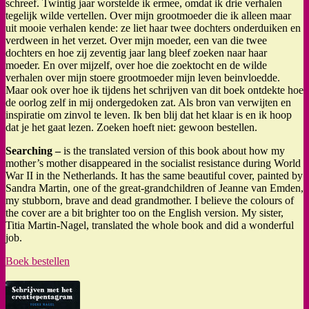
schreef. Twintig jaar worstelde ik ermee, omdat ik drie verhalen
tegelijk wilde vertellen. Over mijn grootmoeder die ik alleen maar
uit mooie verhalen kende: ze liet haar twee dochters onderduiken en
verdween in het verzet. Over mijn moeder, een van die twee
dochters en hoe zij zeventig jaar lang bleef zoeken naar haar
moeder. En over mijzelf, over hoe die zoektocht en de wilde
verhalen over mijn stoere grootmoeder mijn leven beinvloedde.
Maar ook over hoe ik tijdens het schrijven van dit boek ontdekte hoe
de oorlog zelf in mij ondergedoken zat. Als bron van verwijten en
inspiratie om zinvol te leven. Ik ben blij dat het klaar is en ik hoop
dat je het gaat lezen. Zoeken hoeft niet: gewoon bestellen.
Searching –
is the translated version of this book about how my
mother’s mother disappeared in the socialist resistance during World
War II in the Netherlands. It has the same beautiful cover, painted by
Sandra Martin, one of the great-grandchildren of Jeanne van Emden,
my stubborn, brave and dead grandmother. I believe the colours of
the cover are a bit brighter too on the English version. My sister,
Titia Martin-Nagel, translated the whole book and did a wonderful
job.
Boek bestellen