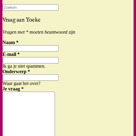
Zoeken
naar:
Vraag aan Yoeke
Vragen met * moeten beantwoord zijn
Naam
*
E-mail
*
Ik ga je niet spammen.
Onderwerp
*
Waar gaat het over?
Je vraag
*