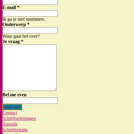
E-mail
*
Ik ga je niet spammen.
Onderwerp
*
Waar gaat het over?
Je vraag
*
Bel me even
Mail me!
Contact
Schrijfoefeningen
Agenda
Schrijfretraite