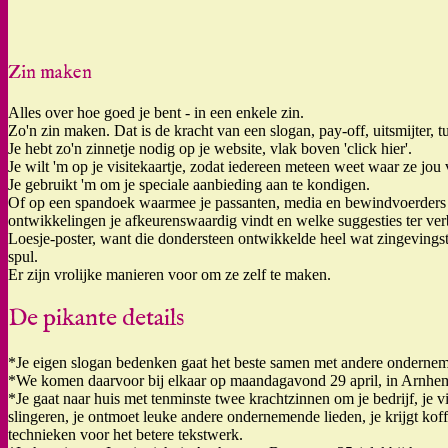
Zin maken
Alles over hoe goed je bent - in een enkele zin.
Zo'n zin maken. Dat is de kracht van een slogan, pay-off, uitsmijter, t
Je hebt zo'n zinnetje nodig op je website, vlak boven 'click hier'.
Je wilt 'm op je visitekaartje, zodat iedereen meteen weet waar ze jou
Je gebruikt 'm om je speciale aanbieding aan te kondigen.
Of op een spandoek waarmee je passanten, media en bewindvoerders 
ontwikkelingen je afkeurenswaardig vindt en welke suggesties ter ver
Loesje-poster, want die dondersteen ontwikkelde heel wat zingeving
spul.
Er zijn vrolijke manieren voor om ze zelf te maken.
De pikante details
*Je eigen slogan bedenken gaat het beste samen met andere ondernem
*We komen daarvoor bij elkaar op maandagavond 29 april, in Arnhe
*Je gaat naar huis met tenminste twee krachtzinnen om je bedrijf, je vi
slingeren, je ontmoet leuke andere ondernemende lieden, je krijgt koffi
technieken voor het betere tekstwerk.