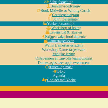
Schrijfcoaching
Boekenvroedvrouw
Book Midwife or Writing Coach
Creatiepentagram
Schrijfoefeningen
Yoeke persoonlijk
Workshop of lezing
Levenslust & rituelen
Krijgersvakschool docente
Damestasjeslezen
Wat is Damestasjeslezen?
Workshop Damestasjeslezen
Vrolijke lezing
Ontspannen en zinvolle teambuilding
Damestasjeslezer op je evenement
Ritueel op maat
Blog
Agenda
Contact met Yoeke