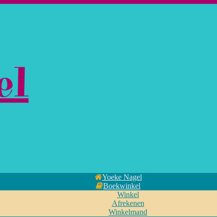
el
Yoeke Nagel
Boekwinkel
Winkel
Afrekenen
Winkelmand