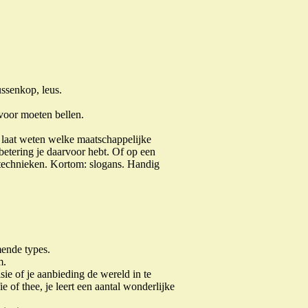
ussenkop, leus.
 voor moeten bellen.
laat weten welke maatschappelijke
betering je daarvoor hebt. Of op een
stechnieken. Kortom: slogans. Handig
ende types.
m.
sie of je aanbieding de wereld in te
e of thee, je leert een aantal wonderlijke