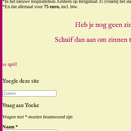
*In het nieuwe Inspiratiehuis Arnhem op Bergstraat 35 (vlakbij het sta
*En dat allemaal voor
75 euro,
incl. btw.
Heb je nog geen zi
Schuif dan aan om zinnen 
29 april
Yoegle deze site
Zoeken
naar:
Vraag aan Yoeke
Vragen met * moeten beantwoord zijn
Naam
*