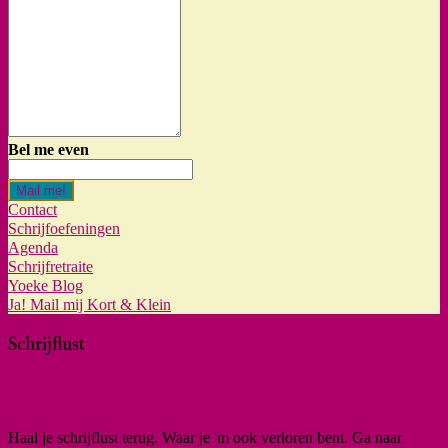
Bel me even
Mail me!
Contact
Schrijfoefeningen
Agenda
Schrijfretraite
Yoeke Blog
Ja! Mail mij Kort & Klein
Schrijflust
Haal je schrijflust terug. Waar je 'm ook verloren bent. Ga naar