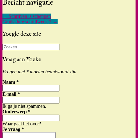
Bericht navigatie
←
Schrijven is scheppen
Gratis dure schrijfweek 2
→
Yoegle deze site
Zoeken
naar:
Vraag aan Yoeke
Vragen met * moeten beantwoord zijn
Naam
*
E-mail
*
Ik ga je niet spammen.
Onderwerp
*
Waar gaat het over?
Je vraag
*