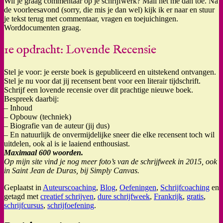
Wil je graag commentaar op je schrijfwerk? Mail het me dan toe. Na
de voorleesavond (sorry, die mis je dan wel) kijk ik er naar en stuur
je tekst terug met commentaar, vragen en toejuichingen.
Worddocumenten graag.
1e opdracht: Lovende Recensie
Stel je voor: je eerste boek is gepubliceerd en uitstekend ontvangen.
Stel je nu voor dat jij recensent bent voor een literair tijdschrift.
Schrijf een lovende recensie over dit prachtige nieuwe boek.
Bespreek daarbij:
– Inhoud
– Opbouw (techniek)
– Biografie van de auteur (jij dus)
– En natuurlijk de onvermijdelijke sneer die elke recensent toch wil
uitdelen, ook al is ie laaiend enthousiast.
Maximaal 600 woorden.
Op mijn site vind je nog meer foto’s van de schrijfweek in 2015, ook
in Saint Jean de Duras, bij Simply Canvas.
Geplaatst in
Auteurscoaching
,
Blog
,
Oefeningen
,
Schrijfcoaching
en
getagd met
creatief schrijven
,
dure schrijfweek
,
Frankrijk
,
gratis
,
schrijfcursus
,
schrijfoefening
.