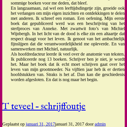
sommige boeken voor me deden, dat bleef.
En langzaamaan, zal wel een leeftijdsdingetje zijn, groeide ook
het verlangen om mijn eigen inzichten en ontdekkingen te delen
met anderen. Ik schreef een roman. Een oefening. Mijn eerste
boek dat gepubliceerd werd was een beschrijving van het
sterfproces van Anneke. Met zwartwit foto’s van Michiel
Wijnbergh. In het licht van de dood is elke zin een altaartje dat
respect draagt voor het leven. Ik genoot van het ambachtelijk
fijnslijpen dat die verantwoordelijkheid me opleverde. En van
samenwerken met Michiel, natuurlijk.
Als hoofdredacteur leerde ik veel over de anatomie van teksten.
Ik publiceerde nog 13 boeken. Schrijver ben je niet, je wordt
het. Maar het boek dat ik echt moet schrijven gaat over het
leven van mijn grootmoeder. Na vijftien jaar heb ik er dertien
hoofdstukken van. Straks is het af. Dan kan die geschiedenis
worden afgesloten. En dat is nog maar het begin.
T teveel – schrijffoutje
Geplaatst op
januari 31, 2017
januari 31, 2017
door
admin