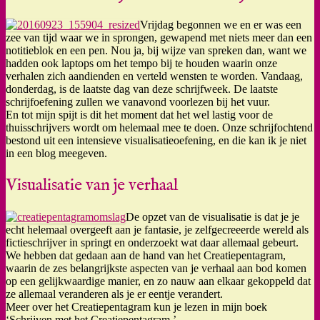
Vrijdag begonnen we en er was een
zee van tijd waar we in sprongen, gewapend met niets meer dan een
notitieblok en een pen. Nou ja, bij wijze van spreken dan, want we
hadden ook laptops om het tempo bij te houden waarin onze
verhalen zich aandienden en verteld wensten te worden. Vandaag,
donderdag, is de laatste dag van deze schrijfweek. De laatste
schrijfoefening zullen we vanavond voorlezen bij het vuur.
En tot mijn spijt is dit het moment dat het wel lastig voor de
thuisschrijvers wordt om helemaal mee te doen. Onze schrijfochtend
bestond uit een intensieve visualisatieoefening, en die kan ik je niet
in een blog meegeven.
Visualisatie van je verhaal
De opzet van de visualisatie is dat je je
echt helemaal overgeeft aan je fantasie, je zelfgecreeerde wereld als
fictieschrijver in springt en onderzoekt wat daar allemaal gebeurt.
We hebben dat gedaan aan de hand van het Creatiepentagram,
waarin de zes belangrijkste aspecten van je verhaal aan bod komen
op een gelijkwaardige manier, en zo nauw aan elkaar gekoppeld dat
ze allemaal veranderen als je er eentje verandert.
Meer over het Creatiepentagram kun je lezen in mijn boek
‘Schrijven met het Creatiepentagram.’