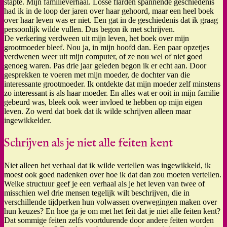
stapte. Mijn familieverhaal. Losse flarden spannende geschiedenis
had ik in de loop der jaren over haar gehoord, maar een heel boek
over haar leven was er niet. Een gat in de geschiedenis dat ik graag
persoonlijk wilde vullen. Dus begon ik met schrijven.
De verkering verdween uit mijn leven, het boek over mijn
grootmoeder bleef. Nou ja, in mijn hoofd dan. Een paar opzetjes
verdwenen weer uit mijn computer, of ze nou wel of niet goed
genoeg waren. Pas drie jaar geleden begon ik er echt aan. Door
gesprekken te voeren met mijn moeder, de dochter van die
interessante grootmoeder. Ik ontdekte dat mijn moeder zelf minstens
zo interessant is als haar moeder. En alles wat er ooit in mijn familie
gebeurd was, bleek ook weer invloed te hebben op mijn eigen
leven. Zo werd dat boek dat ik wilde schrijven alleen maar
ingewikkelder.
Schrijven als je niet alle feiten kent
Niet alleen het verhaal dat ik wilde vertellen was ingewikkeld, ik
moest ook goed nadenken over hoe ik dat dan zou moeten vertellen.
Welke structuur geef je een verhaal als je het leven van twee of
misschien wel drie mensen tegelijk wilt beschrijven, die in
verschillende tijdperken hun volwassen overwegingen maken over
hun keuzes? En hoe ga je om met het feit dat je niet alle feiten kent?
Dat sommige feiten zelfs voortdurende door andere feiten worden