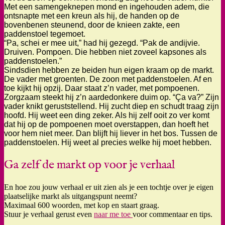
Met een samengeknepen mond en ingehouden adem, die
ontsnapte met een kreun als hij, de handen op de
bovenbenen steunend, door de knieen zakte, een
paddenstoel tegemoet.
“Pa, schei er mee uit,” had hij gezegd. “Pak de andijvie.
Druiven. Pompoen. Die hebben niet zoveel kapsones als
paddenstoelen.”
Sindsdien hebben ze beiden hun eigen kraam op de markt.
De vader met groenten. De zoon met paddenstoelen. Af en
toe kijkt hij opzij. Daar staat z’n vader, met pompoenen.
Zorgzaam steekt hij z’n aardedonkere duim op. “Ça va?” Zijn
vader knikt geruststellend. Hij zucht diep en schudt traag zijn
hoofd. Hij weet een ding zeker. Als hij zelf ooit zo ver komt
dat hij op de pompoenen moet overstappen, dan hoeft het
voor hem niet meer. Dan blijft hij liever in het bos. Tussen de
paddenstoelen. Hij weet al precies welke hij moet hebben.
Ga zelf de markt op voor je verhaal
En hoe zou jouw verhaal er uit zien als je een tochtje over je eigen
plaatselijke markt als uitgangspunt neemt?
Maximaal 600 woorden, met kop en staart graag.
Stuur je verhaal gerust even
naar me toe
voor commentaar en tips.