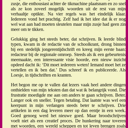
zusje, die enthousiast achter de tikmachine plaatsnam en zo snel
als ze kon zoveel mogelijk woorden uit de rest van mijn
verhaaltje optikte. Na vier regels was het eindelijk klaar.
Iedereen vond het prachtig. Zelf had ik het idee dat ik er nog
wel wat aan had moeten sleutelen maar mijn zusje had geen zin
meer om te tikken.
Gelukkig ging het steeds beter, dat schrijven. Ik leerde blind
typen, kwam in de redactie van de schoolkrant, drong binnen
bij een stedelijk jongerentijdschrift en kreeg mijn eerste baan:
redacteur bij de regionale omroep. Steeds als ik een gebeurtenis
meemaakte, een interessante visie hoorde, een nieuw inzicht
opdeed dacht ik: ‘Dit moet iedereen weten! Iemand moet het ze
vertellen en ik ben dat.’ Dus schreef ik en publiceerde. Als
Loesje, in tijdschriften en kranten.
Het begon me op te vallen dat lezers vaak heel andere dingen
onthielden van mijn teksten dan dat wat ik belangrijk vond. Die
frustratie moedigde me aan om anders te gaan schrijven. Beter.
Langer ook en sneller. Tegen betaling. Dat laatste was wel een
keerpunt in mijn verlangen steeds beter te schrijven. Drie
artikelen in een dag leveren meer op dan eentje in een week.
Goed genoeg werd het nieuwe goed. Maar broodschrijven
voelt niet als een creatief proces. De hunkering naar toveren
met woorden, een wereld scheppen en tot leven brengen zoals