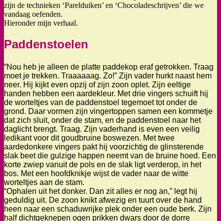
zijn de technieken ‘Parelduiken’ en ‘Chocoladeschrijven’ die we
vandaag oefenden.
Hieronder mijn verhaal.
Paddenstoelen
“Nou heb je alleen de platte paddekop eraf getrokken. Traag
moet je trekken. Traaaaaag. Zo!” Zijn vader hurkt naast hem
neer. Hij kijkt even opzij of zijn zoon oplet. Zijn eeltige
handen hebben een aardekleur. Met drie vingers schuift hij
de worteltjes van de paddenstoel tegemoet tot onder de
grond. Daar vormen zijn vingertoppen samen een kommetje
dat zich sluit, onder de stam, en de paddenstoel naar het
daglicht brengt. Traag. Zijn vaderhand is even een veilig
ledikant voor dit goudbruine boswezen. Met twee
aardedonkere vingers pakt hij voorzichtig de glinsterende
slak beet die gulzige happen neemt van de bruine hoed. Een
korte zwiep vanuit de pols en de slak ligt verderop, in het
bos. Met een hoofdknikje wijst de vader naar de witte
worteltjes aan de stam.
“Ophalen uit het donker. Dan zit alles er nog an,” legt hij
geduldig uit. De zoon knikt afwezig en tuurt over de hand
heen naar een schaduwrijke plek onder een oude berk. Zijn
half dichtgeknepen ogen prikken dwars door de dorre