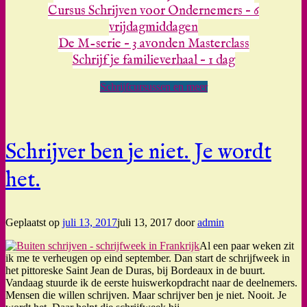
Cursus Schrijven voor Ondernemers – 6
vrijdagmiddagen
De M-serie – 3 avonden Masterclass
Schrijf je familieverhaal – 1 dag
Schrijfcursussen en meer
Schrijver ben je niet. Je wordt
het.
Geplaatst op
juli 13, 2017
juli 13, 2017
door
admin
Al een paar weken zit
ik me te verheugen op eind september. Dan start de schrijfweek in
het pittoreske Saint Jean de Duras, bij Bordeaux in de buurt.
Vandaag stuurde ik de eerste huiswerkopdracht naar de deelnemers.
Mensen die willen schrijven. Maar schrijver ben je niet. Nooit. Je