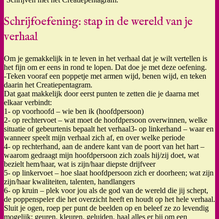
Schrijfoefening: stap in de wereld van je
verhaal
Om je gemakkelijk in te leven in het verhaal dat je wilt vertellen is
het fijn om er eens in rond te lopen. Dat doe je met deze oefening.
-Teken vooraf een poppetje met armen wijd, benen wijd, en teken
daarin het Creatiepentagram.
Dat gaat makkelijk door eerst punten te zetten die je daarna met
elkaar verbindt:
1- op voorhoofd – wie ben ik (hoofdpersoon)
2- op rechtervoet – wat moet de hoofdpersoon overwinnen, welke
situatie of gebeurtenis bepaalt het verhaal3- op linkerhand – waar en
wanneer speelt mijn verhaal zich af, en over welke periode
4- op rechterhand, aan de andere kant van de poort van het hart –
waarom gedraagt mijn hoofdpersoon zich zoals hij/zij doet, wat
bezielt hem/haar, wat is zijn/haar diepste drijfveer
5- op linkervoet – hoe slaat hoofdpersoon zich er doorheen; wat zijn
zijn/haar kwaliteiten, talenten, handlangers
6- op kruin – plek voor jou als de god van de wereld die jij schept,
de poppenspeler die het overzicht heeft en houdt op het hele verhaal.
Sluit je ogen, roep per punt de beelden op en beleef ze zo levendig
mogelijk: geuren, kleuren, geluiden, haal alles er bij om een