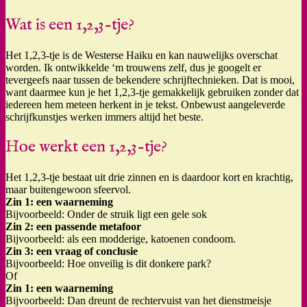
Wat is een 1,2,3-tje?
Het 1,2,3-tje is de Westerse Haiku en kan nauwelijks overschat
worden. Ik ontwikkelde ‘m trouwens zelf, dus je googelt er
tevergeefs naar tussen de bekendere schrijftechnieken. Dat is mooi,
want daarmee kun je het 1,2,3-tje gemakkelijk gebruiken zonder dat
iedereen hem meteen herkent in je tekst. Onbewust aangeleverde
schrijfkunstjes werken immers altijd het beste.
Hoe werkt een 1,2,3-tje?
Het 1,2,3-tje bestaat uit drie zinnen en is daardoor kort en krachtig,
maar buitengewoon sfeervol.
Zin 1: een waarneming
Bijvoorbeeld: Onder de struik ligt een gele sok
Zin 2: een passende metafoor
Bijvoorbeeld: als een modderige, katoenen condoom.
Zin 3: een vraag of conclusie
Bijvoorbeeld: Hoe onveilig is dit donkere park?
Of
Zin 1: een waarneming
Bijvoorbeeld: Dan dreunt de rechtervuist van het dienstmeisje