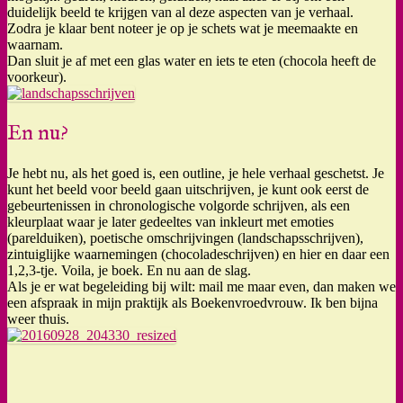
duidelijk beeld te krijgen van al deze aspecten van je verhaal.
Zodra je klaar bent noteer je op je schets wat je meemaakte en
waarnam.
Dan sluit je af met een glas water en iets te eten (chocola heeft de
voorkeur).
En nu?
Je hebt nu, als het goed is, een outline, je hele verhaal geschetst. Je
kunt het beeld voor beeld gaan uitschrijven, je kunt ook eerst de
gebeurtenissen in chronologische volgorde schrijven, als een
kleurplaat waar je later gedeeltes van inkleurt met emoties
(parelduiken), poetische omschrijvingen (landschapsschrijven),
zintuiglijke waarnemingen (chocoladeschrijven) en hier en daar een
1,2,3-tje. Voila, je boek. En nu aan de slag.
Als je er wat begeleiding bij wilt: mail me maar even, dan maken we
een afspraak in mijn praktijk als Boekenvroedvrouw. Ik ben bijna
weer thuis.