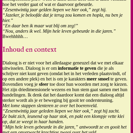
hoe het verder gaat of wat er daarvoor gebeurde.
“Zesentwintig jaar gelden liepen we hier ook,” zegt hij.
“Jazeker, je beloofde dat je terug zou komen en hopla, nu ben je
hier.”
“En daar ben ik maar wat blij om zeg!”
“Nou, anders ik wel. Mijn hele leven gebeurde in die jaren.”
Bwehhhhh…
Inhoud en context
Dialoog is er niet voor het alledaagse geneuzel dat we met elkaar
uitwisselen. Dialoog is er om
informatie te geven
die je als
schrijver niet kunt geven (omdat het in het verleden plaatsvindt, of
op een andere plek) en het is om je karakters
meer smoel
te geven.
Bovendien voeg je
sfeer
toe door hun woorden met zorg te kiezen.
Het zijn driedimensionele wezens en hun stem gaat samen met hun
handelingen. Ik denk dat het daardoor komt dat een dialoog altijd
sterker wordt als je er beweging bij gooit ter ondersteuning.
Met lome stappen slenteren ze over het boerenveld.
“Zesentwintig jaar geleden liepen we hier ook,” zegt hij zacht.
Ze bukt zich, leunend op haar stok, en pakt een klompje vette klei
op, dat ze weegt in haar handen.
“Mijn hele leven gebeurde in die jaren,” antwoordt ze en gooit het
met een onverwacht krachtige zwaai over het veld.