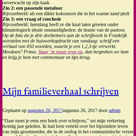
onverwacht op zijn kaak
Zin 2: een passende metafoor
Bijvoorbeeld: als een dikke kokosnoot die in het warme zand ploft
Zin 3: een vraag of conclusie
Bijvoorbeeld: Jarenlang heeft ze die knal laten groeien onder
klimatologisch ideale omstandigheden: de tiranie van de pastoor.
Op de foto zie je drie deelnemers aan de schrijfweek in Frankrijk
worstelen met de huiswerkopdracht van vandaag: schrijf een
verhaal van 450 woorden, waarin je een 1,2,3-tje verwerkt.
Meedoen? Prima.
Stuur ‘m maar even op
, dan bespreken we hem
en krijg je hem met commentaar en tips terug.
Mijn familieverhaal schrijven
Geplaatst op
augustus 26, 2017
augustus 26, 2017
door
admin
“Daar moet je eens een boek over schrijven,” zei mijn verkering
twintig jaar geleden. Ik had hem verteld over het bijzondere leven
van mijn grootmoeder, die in de oorlog in het communistische verzet