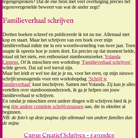
tegengesproken? Dat de ene bron met veel overtuiging precies het
tegenovergestelde beweert van wat de ander zegt?
Familieverhaal schrijven
Dertien boeken schreef en publiceerde ik tot nu toe. Allemaal met
kop en staart. Maar het schrijven van een boek over mijn
familieverhaal mikte me in een woordworsteling van twee jaar. Toen
snapte ik opeens hoe je zoiets doet. En precies op dat moment belde,
totaal uit het niets, een enthousiast stamboomzoeker,
Yolanda
Lippens.
Of ik misschien een workshop
‘Familieverhaal schrijven’
wilde geven. Dat zal wel toeval zijn.
Maar het leidt er wel toe dat je je nu, voor het eerst, op mijn nieuwe
schrijfcursusagenda voor een workshopdag
‘Schrijf je
familieverhaal’
kunt inschrijven. Samen met Yolanda. Zij kan je alles
vertellen over stamboomonderzoek, ik ga je helpen om jouw
familieverhaal te schrijven.
En omdat je misschien eerst andere dingen wilt schrijven bied ik je
nog
drie andere complete schrijfcursussen
aan, die in oktober al
beginnen.
NB: de foto’s op deze pagina zijn allemaal van andere families dan
de mijne
Cursus Creatief Schrijven – 6 avonden