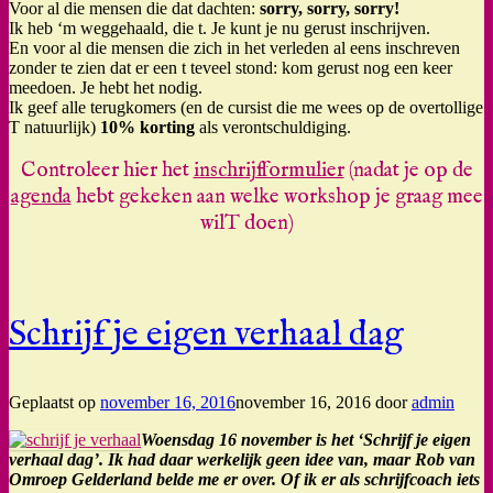
Voor al die mensen die dat dachten:
sorry, sorry, sorry!
Ik heb ‘m weggehaald, die t. Je kunt je nu gerust inschrijven.
En voor al die mensen die zich in het verleden al eens inschreven
zonder te zien dat er een t teveel stond: kom gerust nog een keer
meedoen. Je hebt het nodig.
Ik geef alle terugkomers (en de cursist die me wees op de overtollige
T natuurlijk)
10% korting
als verontschuldiging.
Controleer hier het
inschrijfformulier
(nadat je op de
agenda
hebt gekeken aan welke workshop je graag mee
wilT doen)
Schrijf je eigen verhaal dag
Geplaatst op
november 16, 2016
november 16, 2016
door
admin
Woensdag 16 november is het ‘Schrijf je eigen
verhaal dag’. Ik had daar werkelijk geen idee van, maar Rob van
Omroep Gelderland belde me er over. Of ik er als schrijfcoach iets