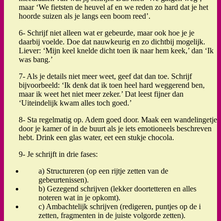
maar ‘We fietsten de heuvel af en we reden zo hard dat je het
hoorde suizen als je langs een boom reed’.
6- Schrijf niet alleen wat er gebeurde, maar ook hoe je je
daarbij voelde. Doe dat nauwkeurig en zo dichtbij mogelijk.
Liever: ‘Mijn keel knelde dicht toen ik naar hem keek,’ dan ‘Ik
was bang.’
7- Als je details niet meer weet, geef dat dan toe. Schrijf
bijvoorbeeld: ‘Ik denk dat ik toen heel hard weggerend ben,
maar ik weet het niet meer zeker.’ Dat leest fijner dan
‘Uiteindelijk kwam alles toch goed.’
8- Sta regelmatig op. Adem goed door. Maak een wandelingetje
door je kamer of in de buurt als je iets emotioneels beschreven
hebt. Drink een glas water, eet een stukje chocola.
9- Je schrijft in drie fases:
a) Structureren (op een rijtje zetten van de
gebeurtenissen).
b) Gezegend schrijven (lekker doortetteren en alles
noteren wat in je opkomt).
c) Ambachtelijk schrijven (redigeren, puntjes op de i
zetten, fragmenten in de juiste volgorde zetten).