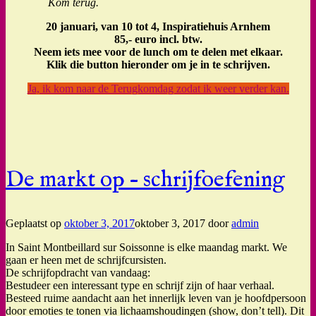
Kom terug.
20 januari, van 10 tot 4, Inspiratiehuis Arnhem
85,- euro incl. btw.
Neem iets mee voor de lunch om te delen met elkaar.
Klik die button hieronder om je in te schrijven.
Ja, ik kom naar de Terugkomdag zodat ik weer verder kan.
De markt op – schrijfoefening
Geplaatst op
oktober 3, 2017
oktober 3, 2017
door
admin
In Saint Montbeillard sur Soissonne is elke maandag markt. We
gaan er heen met de schrijfcursisten.
De schrijfopdracht van vandaag:
Bestudeer een interessant type en schrijf zijn of haar verhaal.
Besteed ruime aandacht aan het innerlijk leven van je hoofdpersoon
door emoties te tonen via lichaamshoudingen (show, don’t tell). Dit