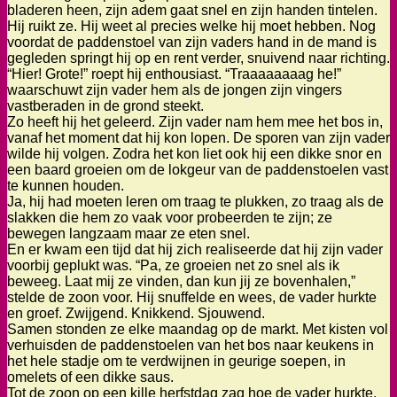
bladeren heen, zijn adem gaat snel en zijn handen tintelen.
Hij ruikt ze. Hij weet al precies welke hij moet hebben. Nog
voordat de paddenstoel van zijn vaders hand in de mand is
gegleden springt hij op en rent verder, snuivend naar richting.
“Hier! Grote!” roept hij enthousiast. “Traaaaaaaag he!”
waarschuwt zijn vader hem als de jongen zijn vingers
vastberaden in de grond steekt.
Zo heeft hij het geleerd. Zijn vader nam hem mee het bos in,
vanaf het moment dat hij kon lopen. De sporen van zijn vader
wilde hij volgen. Zodra het kon liet ook hij een dikke snor en
een baard groeien om de lokgeur van de paddenstoelen vast
te kunnen houden.
Ja, hij had moeten leren om traag te plukken, zo traag als de
slakken die hem zo vaak voor probeerden te zijn; ze
bewegen langzaam maar ze eten snel.
En er kwam een tijd dat hij zich realiseerde dat hij zijn vader
voorbij geplukt was. “Pa, ze groeien net zo snel als ik
beweeg. Laat mij ze vinden, dan kun jij ze bovenhalen,”
stelde de zoon voor. Hij snuffelde en wees, de vader hurkte
en groef. Zwijgend. Knikkend. Sjouwend.
Samen stonden ze elke maandag op de markt. Met kisten vol
verhuisden de paddenstoelen van het bos naar keukens in
het hele stadje om te verdwijnen in geurige soepen, in
omelets of een dikke saus.
Tot de zoon op een kille herfstdag zag hoe de vader hurkte.