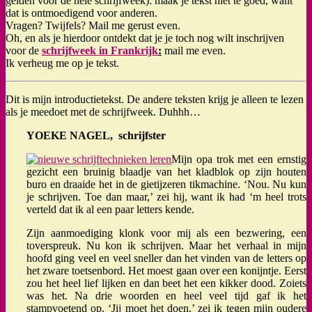
gelden voor de hele schrijfweek): maak je tekst niet te goed, want
dat is ontmoedigend voor anderen.
Vragen? Twijfels? Mail me gerust even.
Oh, en als je hierdoor ontdekt dat je je toch nog wilt inschrijven
voor de
schrijfweek in Frankrijk
:
mail me even.
Ik verheug me op je tekst.
Dit is mijn introductietekst. De andere teksten krijg je alleen te lezen
als je meedoet met de schrijfweek. Duhhh…
YOEKE NAGEL, schrijfster
Mijn opa trok met een ernstig
gezicht een bruinig blaadje van het kladblok op zijn houten
buro en draaide het in de gietijzeren tikmachine. ‘Nou. Nu kun
je schrijven. Toe dan maar,’ zei hij, want ik had ‘m heel trots
verteld dat ik al een paar letters kende.
Zijn aanmoediging klonk voor mij als een bezwering, een
toverspreuk. Nu kon ik schrijven. Maar het verhaal in mijn
hoofd ging veel en veel sneller dan het vinden van de letters op
het zware toetsenbord. Het moest gaan over een konijntje. Eerst
zou het heel lief lijken en dan beet het een kikker dood. Zoiets
was het. Na drie woorden en heel veel tijd gaf ik het
stampvoetend op. ‘Jij moet het doen,’ zei ik tegen mijn oudere