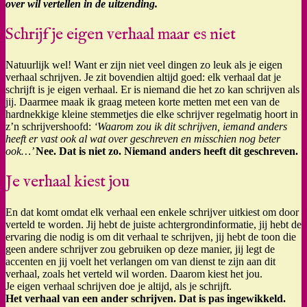
over wil vertellen in de uitzending.
Schrijf je eigen verhaal maar es niet
Natuurlijk wel! Want er zijn niet veel dingen zo leuk als je eigen
verhaal schrijven. Je zit bovendien altijd goed: elk verhaal dat je
schrijft is je eigen verhaal. Er is niemand die het zo kan schrijven als
jij. Daarmee maak ik graag meteen korte metten met een van de
hardnekkige kleine stemmetjes die elke schrijver regelmatig hoort in
z’n schrijvershoofd:
‘Waarom zou ik dit schrijven, iemand anders
heeft er vast ook al wat over geschreven en misschien nog beter
ook…’
Nee. Dat is niet zo. Niemand anders heeft dit geschreven.
Je verhaal kiest jou
En dat komt omdat elk verhaal een enkele schrijver uitkiest om door
verteld te worden. Jij hebt de juiste achtergrondinformatie, jij hebt de
ervaring die nodig is om dit verhaal te schrijven, jij hebt de toon die
geen andere schrijver zou gebruiken op deze manier, jij legt de
accenten en jij voelt het verlangen om van dienst te zijn aan dit
verhaal, zoals het verteld wil worden. Daarom kiest het jou.
Je eigen verhaal schrijven doe je altijd, als je schrijft.
Het verhaal van een ander schrijven. Dat is pas ingewikkeld.