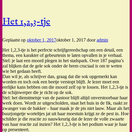
Het 1,2,3-tje
Geplaatst op
oktober 1, 2017
oktober 1, 2017
door
admin
Het 1,2,3-tje is het perfecte schrijfgereedschap om een detail, een
thema, een karakter of gebeurtenis te laten opvallen in je verhaal.
Stel: je laat een moord plegen in het stadspark. Over 187 pagina’s
zal blijken dat de gele sok onder de brem cruciaal is om te weten
wie het gedaan heeft.
Dan wil je, als schrijver dan, graag dat die sok opgemerkt kan
worden en toch ook een beetje verstopt blijft. Je lezer moet een
eerlijke kans hebben om die moord zelf op te lossen. Het 1,2,3-tje is
de schijnwerper die je richt op de sok.
Stel: het dienstmeisje van de pastoor blijft altijd onverstoorbaar haar
werk doen. Wordt ze uitgescholden, staat het huis in de fik, raakt ze
zwanger van de bakker – haar maak je de pis niet lauw. Maar als het
buurjongetje worteltjes jat uit haar moestuin krijgt ze de pest in. Hoe
schilder je die reactie zo nauwkeurig dat de lezer de volle zwaarte
van haar reactie zal inzien? Het 1,2,3-tje is het podium waar je haar
op presenteert.