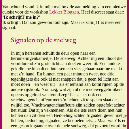
Vanochtend vond ik in mijn mailbox de aanmelding van een nieuwe
cursist voor de workshop
Lekker Bloggen
. Heel discreet staat daar:
‘Ik schrijfT me in?’
Ik schrijft. Dat zou gewoon fout zijn. Maar ik schrijfT is meer een
signaal.
Signalen op de snelweg
In mijn hersenen schuift de deur open naar een
herinneringenkamertje. De snelweg. Achter mij een idioot die
voortdurend z’n grote licht aan doet en weer uit. Een andere
gek die me inhaalt en intussen een vies gebaar naar me maakt
met z’n hand. En binnen een paar minuten twee, nee drie
tegenliggers die ook al niet snappen dat je geen fel licht aan
moet doen – en weer uit – als er iemand aan komt rijden op de
andere rijstrook. Nou zeg, wat zijn al die medeweggebruikers
opeens opgefokt vanavond zeg! Pas als er ook een
vrachtwagenchauffeur met z’n lichten zit te spelen slaat de
twijfel toe. Vrachtwagenchauffeurs zijn zelden opgefokt achter
het stuur. Dat zijn vakmensen. Als die iets raars doen met hun
lichten dan zit daar een Bedoeling achter. Signalen geven met je
lichten, bedoeling, signalen, ze bedoelen iets… Maar wat? Is er
een gesprek gaande over de hele snelweg, dat gevoerd wordt in