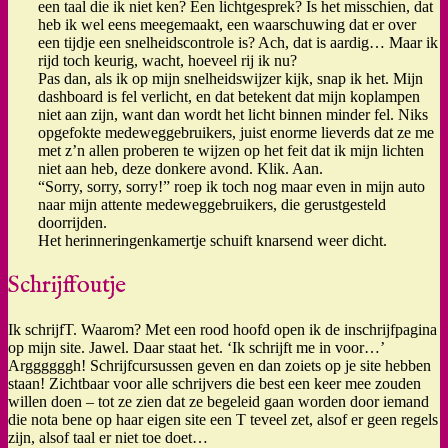
een taal die ik niet ken? Een lichtgesprek? Is het misschien, dat
heb ik wel eens meegemaakt, een waarschuwing dat er over
een tijdje een snelheidscontrole is? Ach, dat is aardig… Maar ik
rijd toch keurig, wacht, hoeveel rij ik nu?
Pas dan, als ik op mijn snelheidswijzer kijk, snap ik het. Mijn
dashboard is fel verlicht, en dat betekent dat mijn koplampen
niet aan zijn, want dan wordt het licht binnen minder fel. Niks
opgefokte medeweggebruikers, juist enorme lieverds dat ze me
met z’n allen proberen te wijzen op het feit dat ik mijn lichten
niet aan heb, deze donkere avond. Klik. Aan.
“Sorry, sorry, sorry!” roep ik toch nog maar even in mijn auto
naar mijn attente medeweggebruikers, die gerustgesteld
doorrijden.
Het herinneringenkamertje schuift knarsend weer dicht.
Schrijffoutje
Ik schrijfT. Waarom? Met een rood hoofd open ik de inschrijfpagina
op mijn site. Jawel. Daar staat het. ‘Ik schrijft me in voor…’
Arggggggh! Schrijfcursussen geven en dan zoiets op je site hebben
staan! Zichtbaar voor alle schrijvers die best een keer mee zouden
willen doen – tot ze zien dat ze begeleid gaan worden door iemand
die nota bene op haar eigen site een T teveel zet, alsof er geen regels
zijn, alsof taal er niet toe doet…