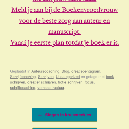
Meld je aan bij de Boekenvroedvrouw
voor de beste zorg aan auteur en
manuscript.
Vanaf je eerste plan totdat je boek er is.
Geplaatst in
Auteurscoaching
,
Blog
,
creatiepentagram
,
Schrijfcoaching
,
Schrijven
,
Uncategorized
en getagd met
boek
schrijven
,
creatief schrijven
,
fictie schrijven
,
focus
,
schrijfcoaching
,
verhaalstructuur
.
Bericht navigatie
←
Slogan in kruissteekjes