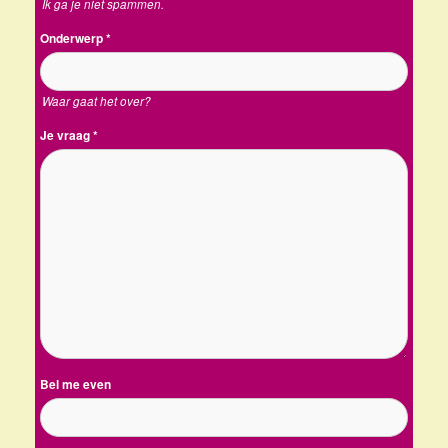
Ik ga je niet spammen.
Onderwerp
*
Waar gaat het over?
Je vraag
*
Bel me even