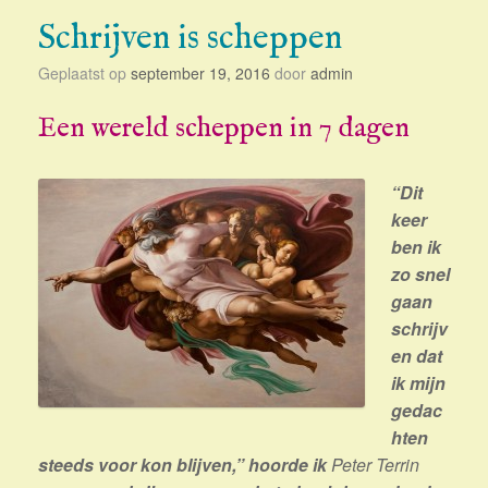
Schrijven is scheppen
Geplaatst op
september 19, 2016
door
admin
Een wereld scheppen in 7 dagen
“Dit
keer
ben ik
zo snel
gaan
schrijv
en dat
ik mijn
gedac
hten
steeds voor kon blijven,” hoorde ik
Peter Terrin