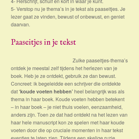
4- Herschrijf, schuif en kort in waar je kunt.
5- Verstop nu je thema’s in je tekst als paaseitjes. Je
lezer gaat ze vinden, bewust of onbewust, en geniet
daarvan.
Paaseitjes in je tekst
Zulke paaseitjes-thema’s
ontdek je meestal zelf tijdens het herlezen van je
boek. Heb je ze ontdekt, gebruik ze dan bewust.
Concreet: ik begeleidde een schrijver die ontdekte
dat
‘koude voeten hebben’
heel belangrijk was als
thema in haar boek. Koude voeten hebben betekent
– in haar boek – je niet thuis voelen, eenzaamheid,
anders zijn. Toen ze dat had ontdekt na het lezen van
haar hele manuscript kon ze spelen met haar koude
voeten door die op cruciale momenten in haar tekst
eventjes te laten zien. Tijdens een akelige ruzie