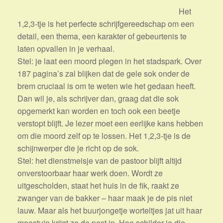
Het
1,2,3-tje is het perfecte schrijfgereedschap om een
detail, een thema, een karakter of gebeurtenis te
laten opvallen in je verhaal.
Stel: je laat een moord plegen in het stadspark. Over
187 pagina’s zal blijken dat de gele sok onder de
brem cruciaal is om te weten wie het gedaan heeft.
Dan wil je, als schrijver dan, graag dat die sok
opgemerkt kan worden en toch ook een beetje
verstopt blijft. Je lezer moet een eerlijke kans hebben
om die moord zelf op te lossen. Het 1,2,3-tje is de
schijnwerper die je richt op de sok.
Stel: het dienstmeisje van de pastoor blijft altijd
onverstoorbaar haar werk doen. Wordt ze
uitgescholden, staat het huis in de fik, raakt ze
zwanger van de bakker – haar maak je de pis niet
lauw. Maar als het buurjongetje worteltjes jat uit haar
moestuin krijgt ze de pest in. Hoe schilder je die