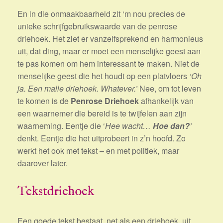
En in die onmaakbaarheid zit ‘m nou precies de
unieke schrijfgebruikswaarde van de penrose
driehoek. Het ziet er vanzelfsprekend en harmonieus
uit, dat ding, maar er moet een menselijke geest aan
te pas komen om hem interessant te maken. Niet de
menselijke geest die het houdt op een platvloers
‘Oh
ja. Een malle driehoek. Whatever.’
Nee, om tot leven
te komen is de
Penrose Driehoek
afhankelijk van
een waarnemer die bereid is te twijfelen aan zijn
waarneming. Eentje die ‘
Hee wacht…
Hoe dan?
’
denkt. Eentje die het uitprobeert in z’n hoofd. Zo
werkt het ook met tekst – en met politiek, maar
daarover later.
Tekstdriehoek
Een goede tekst bestaat, net als een driehoek, uit