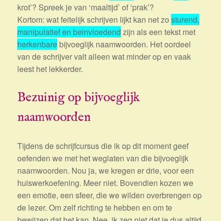
krot’? Spreek je van ‘maaltijd’ of ‘prak’?
Kortom: wat feitelijk schrijven lijkt kan net zo
sturend,
manipulatief en beinvloedend
zijn als een tekst met
herkenbare
bijvoeglijk naamwoorden. Het oordeel
van de schrijver valt alleen wat minder op en vaak
leest het lekkerder.
Bezuinig op bijvoeglijk
naamwoorden
Tijdens de schrijfcursus die ik op dit moment geef
oefenden we met het weglaten van die bijvoeglijk
naamwoorden. Nou ja, we kregen er drie, voor een
huiswerkoefening. Meer niet. Bovendien kozen we
een emotie, een sfeer, die we wilden overbrengen op
de lezer. Om zelf richting te hebben en om te
bewijzen dat het kan. Nee, ik zeg niet dat je dus altijd