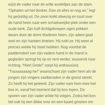
wijst de vader naar de witte worteltjes aan de stam.
“Ophalen uit het donker. Dan zit alles er nog an,” legt
hij geduldig uit. De zoon knikt afwezig en tuurt over
de hand heen naar een schaduwrijke plek onder een
oude berk. Zijn half dichtgeknepen ogen prikken
dwars door de dorre bladeren heen, zijn adem gaat
snel en zijn handen tintelen. Hij ruikt ze. Hij weet al
precies welke hij moet hebben. Nog voordat de
paddenstoel van zijn vaders hand in de mand is
gegleden springt hij op en rent verder, snuivend naar
richting. “Hier! Grote!” roept hij enthousiast.
“Traaaaaaaag he!” waarschuwt zijn vader hem als de
jongen zijn vingers vastberaden in de grond steekt.
Zo heeft hij het geleerd. Zijn vader nam hem mee het
bos in, vanaf het moment dat hij kon lopen. De
sporen van zijn vader wilde hij volgen. Zodra het kon
liet ook hij een dikke snor en een baard groeien om