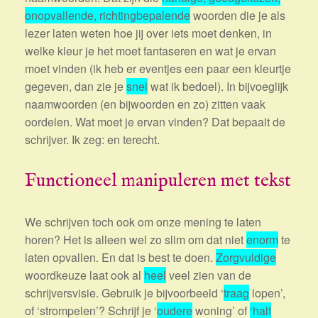
onopvallende, richtingbepalende
woorden die je als
lezer laten weten hoe jij over iets moet denken, in
welke kleur je het moet fantaseren en wat je ervan
moet vinden (ik heb er eventjes een paar een kleurtje
gegeven, dan zie je
snel
wat ik bedoel). In bijvoeglijk
naamwoorden (en bijwoorden en zo) zitten vaak
oordelen. Wat moet je ervan vinden? Dat bepaalt de
schrijver. Ik zeg: en terecht.
Functioneel manipuleren met tekst
We schrijven toch ook om onze mening te laten
horen? Het is alleen wel zo slim om dat niet
enorm
te
laten opvallen. En dat is best te doen.
Zorgvuldige
woordkeuze laat ook al
heel
veel zien van de
schrijversvisie. Gebruik je bijvoorbeeld ‘
traag
lopen’,
of ‘strompelen’? Schrijf je ‘
oudere
woning’ of
‘half