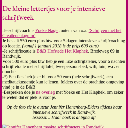
De kleine lettertjes voor je intensieve
schrijfweek
-Je schrijfcoach is
Yoeke Nagel,
auteur van o.a.
‘Schrijven met het
Creatiepentagram’
.
Je betaalt 550 euro plus btw voor 5 dagen intensieve schrijfcoaching
op locatie.
(vanaf 1 januari 2018 is de prijs 600 euro)
-Je schrijflocatie is
B&B Hofstede Het Klaphek
, Bredeweg 69 in
Randwijk.
Voor 500 euro plus btw heb je een luxe schrijfatelier, voor 6 nachten
schrijfretraite met schrijftafel, tweepersoonsbed, wifi, tuin, w.c. en
douche.
-*) Een fiets heb je er bij voor 50 euro (hele schrijfweek), een
meditatiekussentje kun je lenen, folders over de prachtige omgeving
vind je in de B&B.
-Bespreken doe je
na overleg
met Yoeke en Het Klaphek, om zeker
te weten dat er plek is voor je.
Op de foto zie je auteur Jennifer Hanenberg-Elders tijdens haar
intensieve schrijfweek in Randwijk.
Ssssssst… Haar boek is al bijna af!