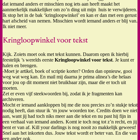
dat iemand anders er misschien nog iets aan heeft maakt het
aanmerkelijk makkelijker om zo’n ding uit mijn huis te verwijderen.
Ik stop het in de bak ‘kringloopwinkel’ en kan er dan met een gerust
hart afscheid van nemen. Misschien wordt iemand anders er blij van.
Ik niet meer.
Kringloopwinkel voor tekst
Kijk. Zoiets moet ook met tekst kunnen. Daarom open ik hierbij
feestelijk ’s werelds eerste
Kringloopwinkel voor tekst
. Je kunt er
halen en brengen.
-Moet je artikel, boek of scriptie korter? Orden dan opnieuw, gooi
weg wat weg kan. En mail mij daarna je prima alinea’s die helaas
voor jou op dit moment niet bruikbaar zijn, maar die er toch uit
moeten.
Zet er even vijf steekwoorden bij, zodat ik je fragmenten kan
archiveren.
Mocht er iemand aankloppen bij me die nou precies zo’n stukje tekst
nodig heeft, dan stuur ik ‘m jouw woorden toe. Credits doen we niet
aan, want jij had toch niks meer aan die tekst en nu past hij fijn in
een verhaal van iemand anders. Komt ie toch nog tot z’n recht, en jij
bent er van af. Kill your darlings is nog nooit zo makkelijk geweest!
Snel aan het inkorten dus. Jouw tekst wordt er beter van. En die van
een ander ook.