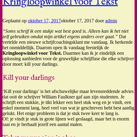
Kringloopwinkel voor Tekst
Geplaatst op
oktober 17, 2017
oktober 17, 2017
door
admin
“Soms schrijf ik een stukje wat best goed is. Alleen kan ik het niet
zelf gebruiken omdat mijn artikel ergens anders over gaat.”
Dat
vertelde een nieuwe schrijfcoachingsklant me vandaag. Ik herkende
het onmiddellijk. Daarom open ik vandaag feestelijk de
Kringloopwinkel voor Tekst.
Daarmee kan ik je eindelijk een
oplossing aanbieden voor de gruwelijke schrijffase die elke schrijver
door moet: kill your darlings.
Kill your darlings
‘Kill your darlings’ is het afschuwelijke maar levensreddende advies
dat ooit de schrijver William Faulkner gaf aan zijn studenten. Je
schrijft een stukkie, je tikt lekker een heel stuk weg en je vindt, een
enkel moment lang, heel veel van wat je geschreven hebt best aardig
gelukt. Het enige probleem is dat je stuk twee keer te lang is.
Of: je vindt je stuk in grote lijnen wel geslaagd, maar het is enorm
saai en je herhaalt jezelf een aantal malen.