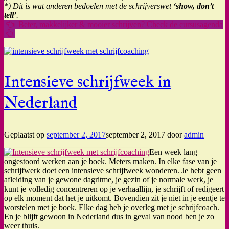
*) Dit is wat anderen bedoelen met de schrijverswet
‘show, don’t
tell’
.
Beter, makkelijker & mooier schrijven? Check de cursusagenda
Intensieve schrijfweek in
Nederland
Geplaatst op
september 2, 2017
september 2, 2017
door
admin
Een week lang
ongestoord werken aan je boek. Meters maken. In elke fase van je
schrijfwerk doet een intensieve schrijfweek wonderen. Je hebt geen
afleiding van je gewone dagritme, je gezin of je normale werk, je
kunt je volledig concentreren op je verhaallijn, je schrijft of redigeert
op elk moment dat het je uitkomt. Bovendien zit je niet in je eentje te
worstelen met je boek. Elke dag heb je overleg met je schrijfcoach.
En je blijft gewoon in Nederland dus in geval van nood ben je zo
weer thuis.