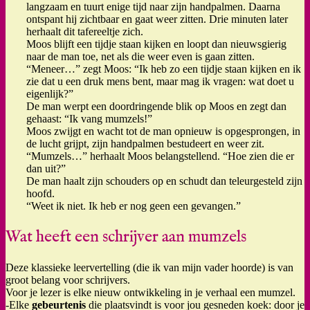
langzaam en tuurt enige tijd naar zijn handpalmen. Daarna
ontspant hij zichtbaar en gaat weer zitten. Drie minuten later
herhaalt dit tafereeltje zich.
Moos blijft een tijdje staan kijken en loopt dan nieuwsgierig
naar de man toe, net als die weer even is gaan zitten.
“Meneer…” zegt Moos: “Ik heb zo een tijdje staan kijken en ik
zie dat u een druk mens bent, maar mag ik vragen: wat doet u
eigenlijk?”
De man werpt een doordringende blik op Moos en zegt dan
gehaast: “Ik vang mumzels!”
Moos zwijgt en wacht tot de man opnieuw is opgesprongen, in
de lucht grijpt, zijn handpalmen bestudeert en weer zit.
“Mumzels…” herhaalt Moos belangstellend. “Hoe zien die er
dan uit?”
De man haalt zijn schouders op en schudt dan teleurgesteld zijn
hoofd.
“Weet ik niet. Ik heb er nog geen een gevangen.”
Wat heeft een schrijver aan mumzels
Deze klassieke leervertelling (die ik van mijn vader hoorde) is van
groot belang voor schrijvers.
Voor je lezer is elke nieuw ontwikkeling in je verhaal een mumzel.
-Elke
gebeurtenis
die plaatsvindt is voor jou gesneden koek: door je