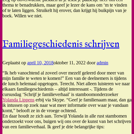
thema te benadrukken, maar geef je lezer de kans om ‘m te vinden
of te laten liggen. Struikelt hij erover, dan krijgt hij buikpijn van je
boek. Willen we niet.
Familiegeschiedenis schrijven
Geplaatst op
april 10, 2018
oktober 11, 2022
door
admin
“Ik heb vanochtend al zoveel over mezelf geleerd door meer van
mijn familie te weten te komen!” Een van de deelnemers is tijdens
de lunch helemaal opgetogen. Terecht. Niet alleen luisteren we naar
elkaars familiegeschiedenis – altijd interessant -. Tijdens de
cursusdag ‘Schrijf je familieverhaal’ is stamboomonderzoeker
Yolanda Lippens
erbij via Skype. “Geef je familienaam maar, dan ga
ik intussen op zoek naar wat meer informatie over waar je vandaan
komt,” belooft ze in de vroege ochtend.
En daar houdt ze zich aan. Terwijl Yolanda in alle rust stambomen
onderzoekt voor ons, buigen wij ons over de kunst van het schrijven
van een familieverhaal. Ik geef je drie belangrijke tips: