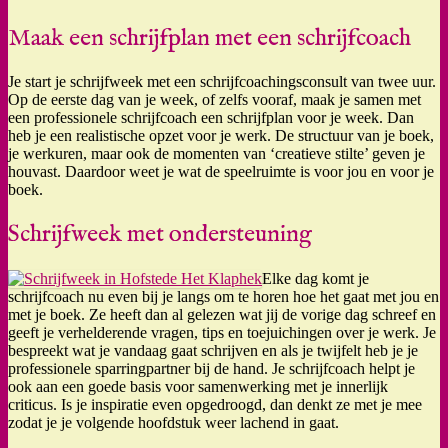
Maak een schrijfplan met een schrijfcoach
Je start je schrijfweek met een schrijfcoachingsconsult van twee uur.
Op de eerste dag van je week, of zelfs vooraf, maak je samen met
een professionele schrijfcoach een schrijfplan voor je week. Dan
heb je een realistische opzet voor je werk. De structuur van je boek,
je werkuren, maar ook de momenten van ‘creatieve stilte’ geven je
houvast. Daardoor weet je wat de speelruimte is voor jou en voor je
boek.
Schrijfweek met ondersteuning
Elke dag komt je
schrijfcoach nu even bij je langs om te horen hoe het gaat met jou en
met je boek. Ze heeft dan al gelezen wat jij de vorige dag schreef en
geeft je verhelderende vragen, tips en toejuichingen over je werk. Je
bespreekt wat je vandaag gaat schrijven en als je twijfelt heb je je
professionele sparringpartner bij de hand. Je schrijfcoach helpt je
ook aan een goede basis voor samenwerking met je innerlijk
criticus. Is je inspiratie even opgedroogd, dan denkt ze met je mee
zodat je je volgende hoofdstuk weer lachend in gaat.