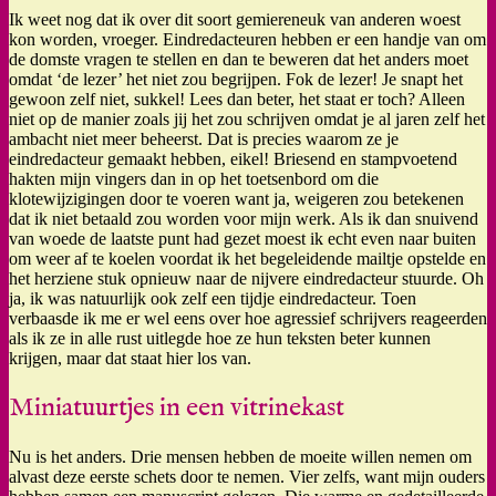
Ik weet nog dat ik over dit soort gemiereneuk van anderen woest
kon worden, vroeger. Eindredacteuren hebben er een handje van om
de domste vragen te stellen en dan te beweren dat het anders moet
omdat ‘de lezer’ het niet zou begrijpen. Fok de lezer! Je snapt het
gewoon zelf niet, sukkel! Lees dan beter, het staat er toch? Alleen
niet op de manier zoals jij het zou schrijven omdat je al jaren zelf het
ambacht niet meer beheerst. Dat is precies waarom ze je
eindredacteur gemaakt hebben, eikel! Briesend en stampvoetend
hakten mijn vingers dan in op het toetsenbord om die
klotewijzigingen door te voeren want ja, weigeren zou betekenen
dat ik niet betaald zou worden voor mijn werk. Als ik dan snuivend
van woede de laatste punt had gezet moest ik echt even naar buiten
om weer af te koelen voordat ik het begeleidende mailtje opstelde en
het herziene stuk opnieuw naar de nijvere eindredacteur stuurde. Oh
ja, ik was natuurlijk ook zelf een tijdje eindredacteur. Toen
verbaasde ik me er wel eens over hoe agressief schrijvers reageerden
als ik ze in alle rust uitlegde hoe ze hun teksten beter kunnen
krijgen, maar dat staat hier los van.
Miniatuurtjes in een vitrinekast
Nu is het anders. Drie mensen hebben de moeite willen nemen om
alvast deze eerste schets door te nemen. Vier zelfs, want mijn ouders