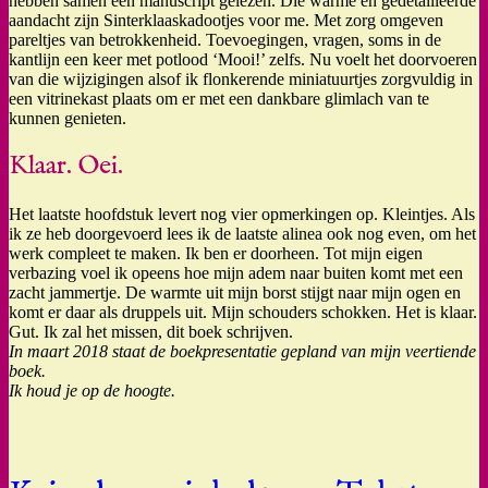
hebben samen een manuscript gelezen. Die warme en gedetailleerde
aandacht zijn Sinterklaaskadootjes voor me. Met zorg omgeven
pareltjes van betrokkenheid. Toevoegingen, vragen, soms in de
kantlijn een keer met potlood ‘Mooi!’ zelfs. Nu voelt het doorvoeren
van die wijzigingen alsof ik flonkerende miniatuurtjes zorgvuldig in
een vitrinekast plaats om er met een dankbare glimlach van te
kunnen genieten.
Klaar. Oei.
Het laatste hoofdstuk levert nog vier opmerkingen op. Kleintjes. Als
ik ze heb doorgevoerd lees ik de laatste alinea ook nog even, om het
werk compleet te maken. Ik ben er doorheen. Tot mijn eigen
verbazing voel ik opeens hoe mijn adem naar buiten komt met een
zacht jammertje. De warmte uit mijn borst stijgt naar mijn ogen en
komt er daar als druppels uit. Mijn schouders schokken. Het is klaar.
Gut. Ik zal het missen, dit boek schrijven.
In maart 2018 staat de boekpresentatie gepland van mijn veertiende
boek.
Ik houd je op de hoogte.