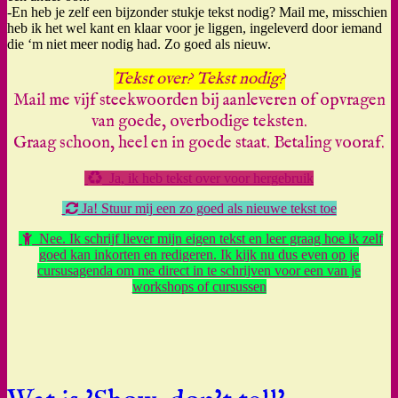
-En heb je zelf een bijzonder stukje tekst nodig? Mail me, misschien
heb ik het wel kant en klaar voor je liggen, ingeleverd door iemand
die ‘m niet meer nodig had. Zo goed als nieuw.
Tekst over? Tekst nodig?
Mail me vijf steekwoorden bij aanleveren of opvragen
van goede, overbodige teksten.
Graag schoon, heel en in goede staat. Betaling vooraf.
Ja, ik heb tekst over voor hergebruik
Ja! Stuur mij een zo goed als nieuwe tekst toe
Nee. Ik schrijf liever mijn eigen tekst en leer graag hoe ik zelf
goed kan inkorten en redigeren. Ik kijk nu dus even op je
cursusagenda om me direct in te schrijven voor een van je
workshops of cursussen