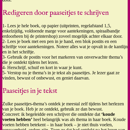
Redigeren door paaseitjes te schrijven
1- Lees je hele boek, op papier (uitprinten, regelafstand 1,5,
enkelzijdig, voldoende marge voor aantekeningen, spiraalbandje
erdoorheen bij de printershop) zoveel mogelijk achter elkaar door.
2- Lees je boek met een pen in je hand, een blok postits en een
schriftje voor aantekeningen. Noteer alles wat je opvalt in de kantlijn
en in het schriftje.
3- Gebruik de postits voor het markeren van onverwachte thema’s
die je ontdekt tijdens het lezen.
4- Herschrijf, schuif en kort in waar je kunt.
5- Verstop nu je thema’s in je tekst als paaseitjes. Je lezer gaat ze
vinden, bewust of onbewust, en geniet daarvan.
Paaseitjes in je tekst
Zulke paaseitjes-thema’s ontdek je meestal zelf tijdens het herlezen
van je boek. Heb je ze ontdekt, gebruik ze dan bewust.
Concreet: ik begeleidde een schrijver die ontdekte dat
‘koude
voeten hebben’
heel belangrijk was als thema in haar boek. Koude
voeten hebben betekent – in haar boek – je niet thuis voelen,
eenzaamheid, anders zijn. Toen ze dat had ontdekt na het lezen van