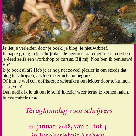
Je liet je verleiden door je boek, je blog, je nieuwsbrief.
Je hapte gretig in je schrijfplan. Je begon er aan met frisse moed en
je deed zelfs een workshop of cursus. Bij mij. Nou ben ik benieuwd.
En?
Is je boek al af? Heb je er nog net zoveel plezier in om steeds dat
blog te schrijven, als toen je er net aan begon?
Of kun je wel een opfrissertje gebruiken om lekker door te kunnen
schrijven?
Dan nodig ik je uit om je schrijfplezier weer terug te komen halen.
In een enkele dag.
Terugkomdag voor schrijvers
20 januari 2018, van 10 tot 4
in
Inspiratiehuis Arnhem