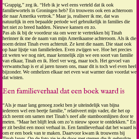
“Grappig,” zeg ik. “Heb ik je wel eens verteld dat ik ook
familiewortels in Groningen heb? En trouwens ook een achteroom
die naar Amerika vertrok.” Maar ja, realiseer ik me, dat was
natuurlijk in een bepaalde periode wel gebruikelijk in families die
het niet zo breed hadden. Nieuwe kansen en zo.
Pas als ik bij de voordeur sta om weer te vertrekken bij Tinah
herinner ik me de naam van mijn Amerikaanse achteroom. Als ik die
noem deinst Tinah even achteruit. Ze kent die naam. Die staat ook
op haar lijstje van familieleden. Even zwijgen we. Hoe het precies
zit weten we nog niet, maar kennelijk zijn we een soort van familie
van elkaar, Tinah en ik. Heel ver weg, maar toch. Het gevoel van
verwantschap is er al jaren tussen ons, maar dit is toch wel even heel
bijzonder. We omhelzen elkaar net even wat warmer dan voordat we
dat wisten.
Een familieverhaal dat een boek waard is
“Als je maar lang genoeg zoekt ben je uiteindelijk van bijna
iedereen wel een beetje familie,” relativeert mijn vader, die het op
zich neemt om samen met Tinah’s neef alle stamboomlijnen door te
meten. “Maar het blijft leuk om zo’n nieuw spoor te ontdekken.” En
er zit beslist een mooi verhaal in. Een familieverhaal dat het waard is
om er een boek van te maken. Daarvoor kwam ik trouwens bij
Tinah langs. Op de foto zie je de doos met sterren die ik gebruikte