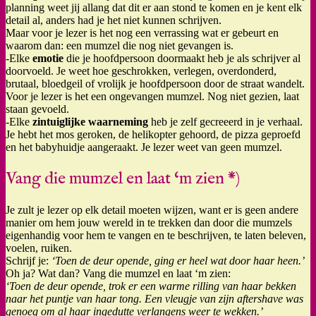
planning weet jij allang dat dit er aan stond te komen en je kent elk
detail al, anders had je het niet kunnen schrijven.
Maar voor je lezer is het nog een verrassing wat er gebeurt en
waarom dan: een mumzel die nog niet gevangen is.
-Elke
emotie
die je hoofdpersoon doormaakt heb je als schrijver al
doorvoeld. Je weet hoe geschrokken, verlegen, overdonderd,
brutaal, bloedgeil of vrolijk je hoofdpersoon door de straat wandelt.
Voor je lezer is het een ongevangen mumzel. Nog niet gezien, laat
staan gevoeld.
-Elke
zintuiglijke waarneming
heb je zelf gecreeerd in je verhaal.
Je hebt het mos geroken, de helikopter gehoord, de pizza geproefd
en het babyhuidje aangeraakt. Je lezer weet van geen mumzel.
Vang die mumzel en laat ‘m zien *)
Je zult je lezer op elk detail moeten wijzen, want er is geen andere
manier om hem jouw wereld in te trekken dan door die mumzels
eigenhandig voor hem te vangen en te beschrijven, te laten beleven,
voelen, ruiken.
Schrijf je:
‘Toen de deur opende, ging er heel wat door haar heen.’
Oh ja? Wat dan? Vang die mumzel en laat ‘m zien:
‘Toen de deur opende, trok er een warme rilling van haar bekken
naar het puntje van haar tong. Een vleugje van zijn aftershave was
genoeg om al haar ingedutte verlangens weer te wekken.’