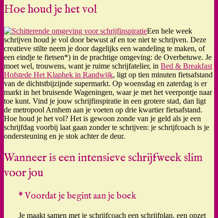
Hoe houd je het vol
Een hele week
schrijven houd je vol door bewust af en toe niet te schrijven. Deze
creatieve stilte neem je door dagelijks een wandeling te maken, of
een eindje te fietsen*) in de prachtige omgeving: de Overbetuwe. Je
moet wel, trouwens, want je ruime schrijfatelier, in
Bed & Breakfast
Hofstede Het Klaphek in Randwijk
, ligt op tien minuten fietsafstand
van de dichtstbijzijnde supermarkt. Op woensdag en zaterdag is er
markt in het bruisende Wageningen, waar je met het veerpontje naar
toe kunt. Vind je jouw schrijfinspiratie in een grotere stad, dan ligt
de metropool Arnhem aan je voeten op drie kwartier fietsafstand.
Hoe houd je het vol? Het is gewoon zonde van je geld als je een
schrijfdag voorbij laat gaan zonder te schrijven: je schrijfcoach is je
ondersteuning en je stok achter de deur.
Wanneer is een intensieve schrijfweek slim
voor jou
* Voordat je begint aan je boek
Je maakt samen met je schrijfcoach een schrijfplan, een opzet