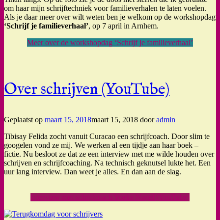
om haar mijn schrijftechniek voor familieverhalen te laten voelen.
Als je daar meer over wilt weten ben je welkom op de workshopdag
‘Schrijf je familieverhaal’
, op 7 april in Arnhem.
Meer over de workshopdag ‘Schrijf je familieverhaal’
Over schrijven (YouTube)
Geplaatst op
maart 15, 2018
maart 15, 2018
door
admin
Tibisay Felida zocht vanuit Curacao een schrijfcoach. Door slim te
googelen vond ze mij. We werken al een tijdje aan haar boek –
fictie. Nu besloot ze dat ze een interview met me wilde houden over
schrijven en schrijfcoaching. Na technisch geknutsel lukte het. Een
uur lang interview. Dan weet je alles. En dan aan de slag.
Interview met schrijfcoach Yoeke Nagel (YouTube)