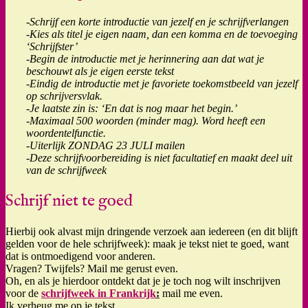
-Schrijf een korte introductie van jezelf en je schrijfverlangen
-Kies als titel je eigen naam, dan een komma en de toevoeging
‘Schrijfster’
-Begin de introductie met je herinnering aan dat wat je
beschouwt als je eigen eerste tekst
-Eindig de introductie met je favoriete toekomstbeeld van jezelf
op schrijversvlak.
-Je laatste zin is: ‘En dat is nog maar het begin.’
-Maximaal 500 woorden (minder mag). Word heeft een
woordentelfunctie.
-Uiterlijk ZONDAG 23 JULI mailen
-Deze schrijfvoorbereiding is niet facultatief en maakt deel uit
van de schrijfweek
Schrijf niet te goed
Hierbij ook alvast mijn dringende verzoek aan iedereen (en dit blijft
gelden voor de hele schrijfweek): maak je tekst niet te goed, want
dat is ontmoedigend voor anderen.
Vragen? Twijfels? Mail me gerust even.
Oh, en als je hierdoor ontdekt dat je je toch nog wilt inschrijven
voor de
schrijfweek in Frankrijk
:
mail me even.
Ik verheug me op je tekst.