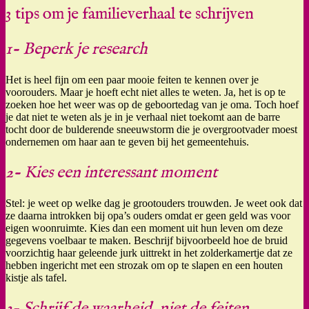
3 tips om je familieverhaal te schrijven
1- Beperk je research
Het is heel fijn om een paar mooie feiten te kennen over je
voorouders. Maar je hoeft echt niet alles te weten. Ja, het is op te
zoeken hoe het weer was op de geboortedag van je oma. Toch hoef
je dat niet te weten als je in je verhaal niet toekomt aan de barre
tocht door de bulderende sneeuwstorm die je overgrootvader moest
ondernemen om haar aan te geven bij het gemeentehuis.
2- Kies een interessant moment
Stel: je weet op welke dag je grootouders trouwden. Je weet ook dat
ze daarna introkken bij opa’s ouders omdat er geen geld was voor
eigen woonruimte. Kies dan een moment uit hun leven om deze
gegevens voelbaar te maken. Beschrijf bijvoorbeeld hoe de bruid
voorzichtig haar geleende jurk uittrekt in het zolderkamertje dat ze
hebben ingericht met een strozak om op te slapen en een houten
kistje als tafel.
3- Schrijf de waarheid, niet de feiten