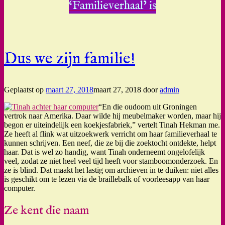
‘Familieverhaal’ is
Dus we zijn familie!
Geplaatst op
maart 27, 2018
maart 27, 2018
door
admin
“En die oudoom uit Groningen
vertrok naar Amerika. Daar wilde hij meubelmaker worden, maar hij
begon er uiteindelijk een koekjesfabriek,” vertelt Tinah Hekman me.
Ze heeft al flink wat uitzoekwerk verricht om haar familieverhaal te
kunnen schrijven. Een neef, die ze bij die zoektocht ontdekte, helpt
haar. Dat is wel zo handig, want Tinah onderneemt ongelofelijk
veel, zodat ze niet heel veel tijd heeft voor stamboomonderzoek. En
ze is blind. Dat maakt het lastig om archieven in te duiken: niet alles
is geschikt om te lezen via de braillebalk of voorleesapp van haar
computer.
Ze kent die naam