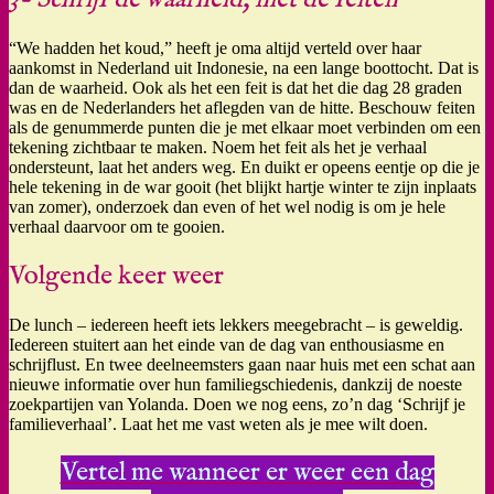
“We hadden het koud,” heeft je oma altijd verteld over haar
aankomst in Nederland uit Indonesie, na een lange boottocht. Dat is
dan de waarheid. Ook als het een feit is dat het die dag 28 graden
was en de Nederlanders het aflegden van de hitte. Beschouw feiten
als de genummerde punten die je met elkaar moet verbinden om een
tekening zichtbaar te maken. Noem het feit als het je verhaal
ondersteunt, laat het anders weg. En duikt er opeens eentje op die je
hele tekening in de war gooit (het blijkt hartje winter te zijn inplaats
van zomer), onderzoek dan even of het wel nodig is om je hele
verhaal daarvoor om te gooien.
Volgende keer weer
De lunch – iedereen heeft iets lekkers meegebracht – is geweldig.
Iedereen stuitert aan het einde van de dag van enthousiasme en
schrijflust. En twee deelneemsters gaan naar huis met een schat aan
nieuwe informatie over hun familiegschiedenis, dankzij de noeste
zoekpartijen van Yolanda. Doen we nog eens, zo’n dag ‘Schrijf je
familieverhaal’. Laat het me vast weten als je mee wilt doen.
Vertel me wanneer er weer een dag