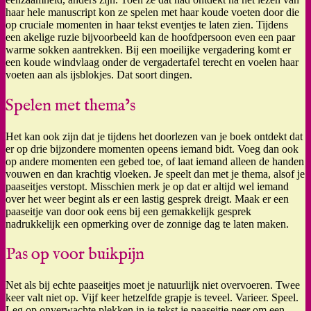
haar hele manuscript kon ze spelen met haar koude voeten door die
op cruciale momenten in haar tekst eventjes te laten zien. Tijdens
een akelige ruzie bijvoorbeeld kan de hoofdpersoon even een paar
warme sokken aantrekken. Bij een moeilijke vergadering komt er
een koude windvlaag onder de vergadertafel terecht en voelen haar
voeten aan als ijsblokjes. Dat soort dingen.
Spelen met thema’s
Het kan ook zijn dat je tijdens het doorlezen van je boek ontdekt dat
er op drie bijzondere momenten opeens iemand bidt. Voeg dan ook
op andere momenten een gebed toe, of laat iemand alleen de handen
vouwen en dan krachtig vloeken. Je speelt dan met je thema, alsof je
paaseitjes verstopt. Misschien merk je op dat er altijd wel iemand
over het weer begint als er een lastig gesprek dreigt. Maak er een
paaseitje van door ook eens bij een gemakkelijk gesprek
nadrukkelijk een opmerking over de zonnige dag te laten maken.
Pas op voor buikpijn
Net als bij echte paaseitjes moet je natuurlijk niet overvoeren. Twee
keer valt niet op. Vijf keer hetzelfde grapje is teveel. Varieer. Speel.
Leg op onverwachte plekken in je tekst je paaseitje neer om een