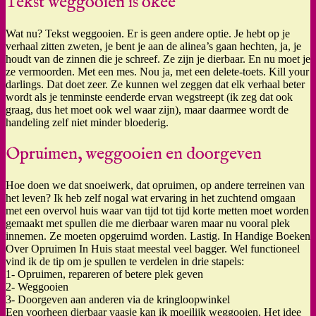
Tekst weggooien is okee
Wat nu? Tekst weggooien. Er is geen andere optie. Je hebt op je
verhaal zitten zweten, je bent je aan de alinea’s gaan hechten, ja, je
houdt van de zinnen die je schreef. Ze zijn je dierbaar. En nu moet je
ze vermoorden. Met een mes. Nou ja, met een delete-toets. Kill your
darlings. Dat doet zeer. Ze kunnen wel zeggen dat elk verhaal beter
wordt als je tenminste eenderde ervan wegstreept (ik zeg dat ook
graag, dus het moet ook wel waar zijn), maar daarmee wordt de
handeling zelf niet minder bloederig.
Opruimen, weggooien en doorgeven
Hoe doen we dat snoeiwerk, dat opruimen, op andere terreinen van
het leven? Ik heb zelf nogal wat ervaring in het zuchtend omgaan
met een overvol huis waar van tijd tot tijd korte metten moet worden
gemaakt met spullen die me dierbaar waren maar nu vooral plek
innemen. Ze moeten opgeruimd worden. Lastig. In Handige Boeken
Over Opruimen In Huis staat meestal veel bagger. Wel functioneel
vind ik de tip om je spullen te verdelen in drie stapels:
1- Opruimen, repareren of betere plek geven
2- Weggooien
3- Doorgeven aan anderen via de kringloopwinkel
Een voorheen dierbaar vaasje kan ik moeilijk weggooien. Het idee