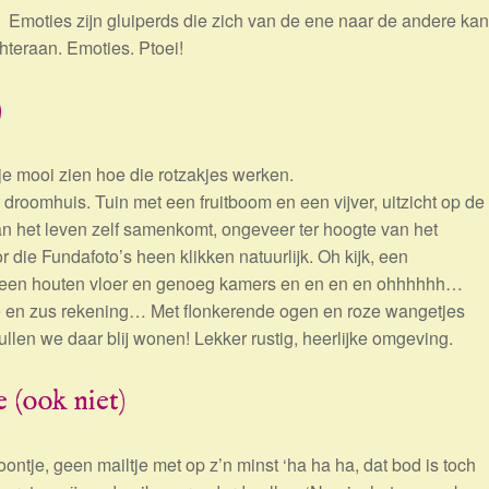
Emoties zijn gluiperds die zich van de ene naar de andere kan
chteraan. Emoties. Ptoei!
)
je mooi zien hoe die rotzakjes werken.
Dat droomhuis. Tuin met een fruitboom en een vijver, uitzicht op de
an het leven zelf samenkomt, ongeveer ter hoogte van het
r die Fundafoto’s heen klikken natuurlijk. Oh kijk, een
n een houten vloer en genoeg kamers en en en en ohhhhhh…
ve en zus rekening… Met flonkerende ogen en roze wangetjes
len we daar blij wonen! Lekker rustig, heerlijke omgeving.
 (ook niet)
ontje, geen mailtje met op z’n minst ‘ha ha ha, dat bod is toch