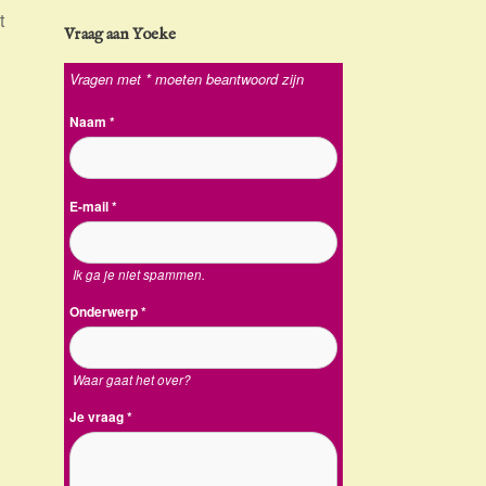
t
Vraag aan Yoeke
Vragen met * moeten beantwoord zijn
Naam
*
E-mail
*
Ik ga je niet spammen.
Onderwerp
*
Waar gaat het over?
Je vraag
*