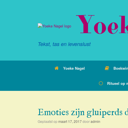
Ga
naar
Yoe
de
inhoud
Tekst, tas en levenslust
Yoeke Nagel
Boekwin
Ritueel op 
Emoties zijn gluiperds d
Geplaatst op
maart 17, 2017
door
admin