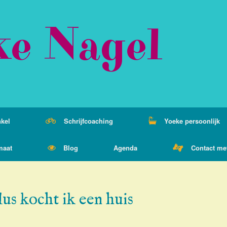
ke Nagel
kel
Schrijfcoaching
Yoeke persoonlijk
maat
Blog
Agenda
Contact me
us kocht ik een huis