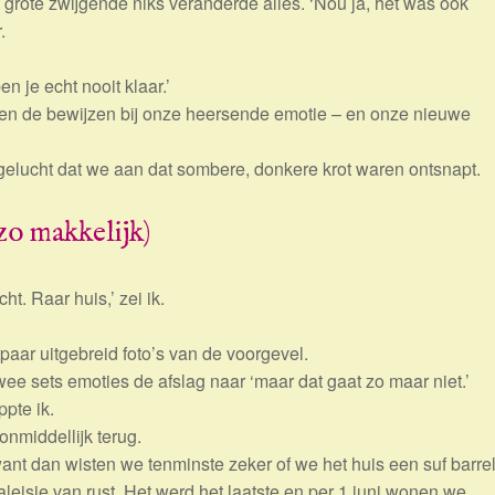
t grote zwijgende niks veranderde alles. ‘Nou ja, het was ook
.
n je echt nooit klaar.’
n de bewijzen bij onze heersende emotie – en onze nieuwe
elucht dat we aan dat sombere, donkere krot waren ontsnapt.
zo makkelijk)
. Raar huis,’ zei ik.
aar uitgebreid foto’s van de voorgevel.
 sets emoties de afslag naar ‘maar dat gaat zo maar niet.’
ppte ik.
nmiddellijk terug.
t dan wisten we tenminste zeker of we het huis een suf barre
eisje van rust. Het werd het laatste en per 1 juni wonen we