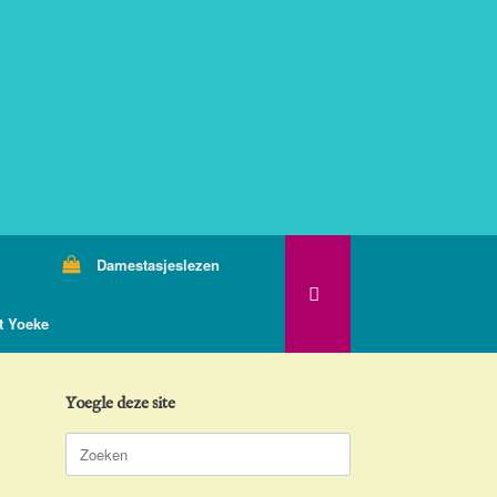
Damestasjeslezen
t Yoeke
Yoegle deze site
Zoeken
naar: