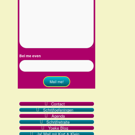
Bel me even
Mail me!
Contact
Schrijfoefeningen
Agenda
Schrijfretraite
l
Yoeke Blog
Ja! Mail mij Kort & Klein