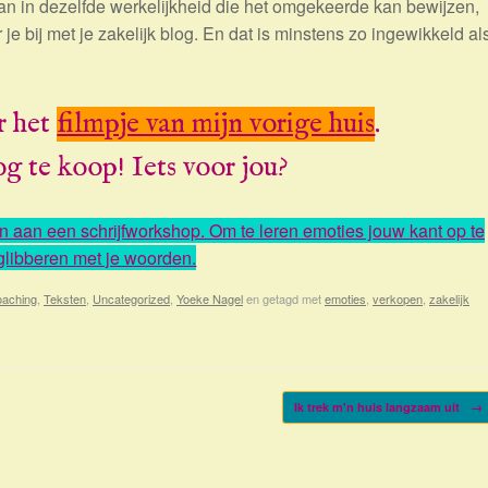
van in dezelfde werkelijkheid die het omgekeerde kan bewijzen,
 je bij met je zakelijk blog. En dat is minstens zo ingewikkeld al
r het
filmpje van mijn vorige huis
.
og te koop! Iets voor jou?
 aan een schrijfworkshop. Om te leren emoties jouw kant op te
 glibberen met je woorden.
oaching
,
Teksten
,
Uncategorized
,
Yoeke Nagel
en getagd met
emoties
,
verkopen
,
zakelijk
Ik trek m'n huis langzaam uit
→