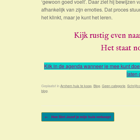
‘gewoon goed voelt’. Daar ziet hij bewijzen 
afhankelijk van zijn emoties. Dat proces stuur
het klinkt, maar je kunt het leren.
Kijk rustig even naa
Het staat n
Kijk in de agenda wanneer je mee kunt doen
laten
Geplaatst in
Arnhem huis te koop
,
Blog
,
Geen categorie
,
Schrijfc
blog
.
Bericht navigatie
←
Hoe Sint Jozef je mijn huis verkoopt