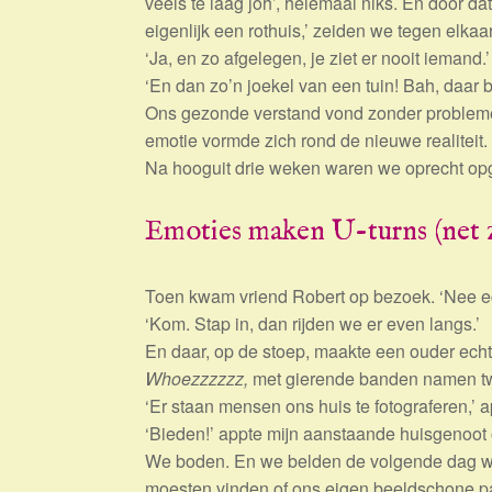
veels te laag joh’, helemaal niks. En door da
eigenlijk een rothuis,’ zeiden we tegen elkaar
‘Ja, en zo afgelegen, je ziet er nooit iemand.’
‘En dan zo’n joekel van een tuin! Bah, daar be
Ons gezonde verstand vond zonder probleme
emotie vormde zich rond de nieuwe realiteit.
Na hooguit drie weken waren we oprecht opg
Emoties maken U-turns (net 
Toen kwam vriend Robert op bezoek. ‘Nee echt
‘Kom. Stap in, dan rijden we er even langs.’
En daar, op de stoep, maakte een ouder echtp
Whoezzzzzz,
met gierende banden namen twee
‘Er staan mensen ons huis te fotograferen,’ a
‘Bieden!’ appte mijn aanstaande huisgenoot o
We boden. En we belden de volgende dag wan
moesten vinden of ons eigen beeldschone pal