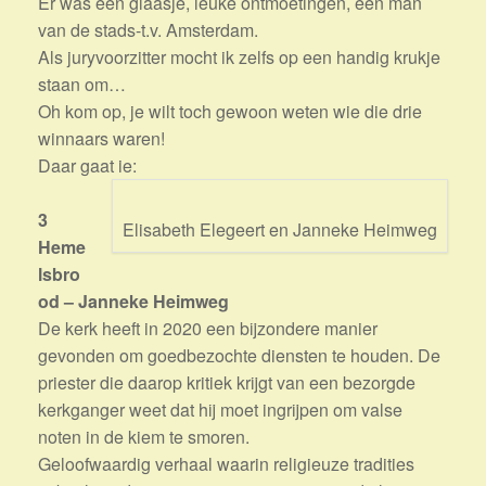
Er was een glaasje, leuke ontmoetingen, een man
van de stads-t.v. Amsterdam.
Als juryvoorzitter mocht ik zelfs op een handig krukje
staan om…
Oh kom op, je wilt toch gewoon weten wie die drie
winnaars waren!
Daar gaat ie:
3
Elisabeth Elegeert en Janneke Heimweg
Heme
lsbro
od – Janneke Heimweg
De kerk heeft in 2020 een bijzondere manier
gevonden om goedbezochte diensten te houden. De
priester die daarop kritiek krijgt van een bezorgde
kerkganger weet dat hij moet ingrijpen om valse
noten in de kiem te smoren.
Geloofwaardig verhaal waarin religieuze tradities