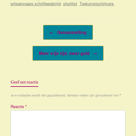
prijswinnaars schrijfwedstrijd
,
shortlist
,
Toekomstschrijvers
.
Bericht navigatie
←
Geruststelling
Meer vrije tijd, meer geld
→
Geef een reactie
Je e-mailadres wordt niet gepubliceerd.
Vereiste velden zijn gemarkeerd met
*
Reactie
*