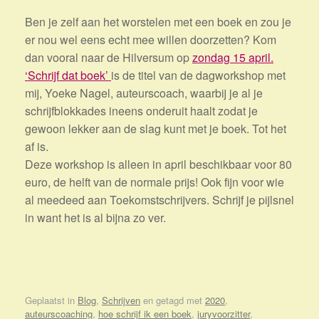
Ben je zelf aan het worstelen met een boek en zou je
er nou wel eens echt mee willen doorzetten? Kom
dan vooral naar de Hilversum op
zondag 15 april.
‘Schrijf dat boek’
is de titel van de dagworkshop met
mij, Yoeke Nagel, auteurscoach, waarbij je al je
schrijfblokkades ineens onderuit haalt zodat je
gewoon lekker aan de slag kunt met je boek. Tot het
af is.
Deze workshop is alleen in april beschikbaar voor 80
euro, de helft van de normale prijs! Ook fijn voor wie
al meedeed aan Toekomstschrijvers. Schrijf je pijlsnel
in want het is al bijna zo ver.
Geplaatst in
Blog
,
Schrijven
en getagd met
2020
,
auteurscoaching
,
hoe schrijf ik een boek
,
juryvoorzitter
,