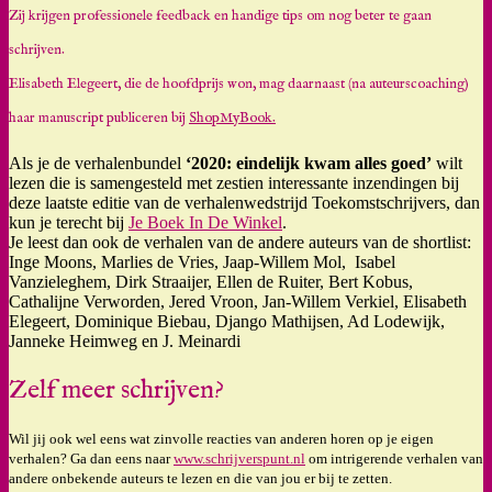
Zij krijgen professionele feedback en handige tips om nog beter te gaan
schrijven.
Elisabeth Elegeert, die de hoofdprijs won, mag daarnaast (na auteurscoaching)
haar manuscript publiceren bij
ShopMyBook.
Als je de verhalenbundel
‘2020: eindelijk kwam alles goed’
wilt
lezen die is samengesteld met zestien interessante inzendingen bij
deze laatste editie van de verhalenwedstrijd Toekomstschrijvers, dan
kun je terecht bij
Je Boek In De Winkel
.
Je leest dan ook de verhalen van de andere auteurs van de shortlist:
Inge Moons, Marlies de Vries, Jaap-Willem Mol, Isabel
Vanzieleghem, Dirk Straaijer, Ellen de Ruiter, Bert Kobus,
Cathalijne Verworden, Jered Vroon, Jan-Willem Verkiel, Elisabeth
Elegeert, Dominique Biebau, Django Mathijsen, Ad Lodewijk,
Janneke Heimweg en J. Meinardi
Zelf meer schrijven?
Wil jij ook wel eens wat zinvolle reacties van anderen horen op je eigen
verhalen? Ga dan eens naar
www.schrijverspunt.nl
om intrigerende verhalen van
andere onbekende auteurs te lezen en die van jou er bij te zetten.