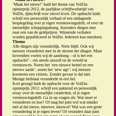
‘Maak het nieuw!’ luidt het thema van VolZin-
opinieprijs 2012, de jaarlijkse schrijfwedstrijd van
VolZin, tijdschrift voor zinvol leven.
De opdracht luidt:
schrijf een persoonlijk verhaal of een uitdagende
bespiegeling over je eigen vernieuwingsdrift, of over de
menselijke scheppingsdrang. Inzenders dingen mee
naar een van de geldprijzen. Winnende verhalen
worden gepubliceerd in
VolZin
. Iedereen kan meedoen.
Thema
Alle dingen zijn veranderlijk. Niets blijft. Ook wij
mensen veranderen mee in de stroom der dingen. Maar
bovendien voelen wij de aandrang – of is het een
opdracht? – om steeds onszelf en de wereld te
vernieuwen. Noem het ‘een nieuwe hemel en een
nieuwe aarde’, noem het ‘new age’: wij mensen
koesteren een visioen. Zonder gevaar is dat niet.
Menige heilstaat veranderde in een hel.
Kort gezegd luidt de opdracht voor de VolZin-
opinieprijs 2012: schrijf een pakkend en persoonlijk
essay over de menselijke creativiteit, of je eigen
vernieuwingsdrift. Ga in op vragen als: Wat moet er
veranderen en hoe? Of mag het juist wel wat minder
met al dat nieuw, nieuwer, nieuwst? Wat was een grote
verandering in je eigen leven? Of verandert daar juist