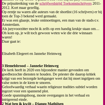
De prijsuitreiking van de
schrijfwedstrijd Toekomstschrijvers
2011-
2012. Kort maar gezellig.
Op eentje na waren alle auteurs van de shortlist (16 schrijvers) er bij
toen de Top-3 bekend werd gemaakt.
Er was een glaasje, leuke ontmoetingen, een man van de stads-t.v.
Amsterdam.
Als juryvoorzitter mocht ik zelfs op een handig krukje staan om…
Oh kom op, je wilt toch gewoon weten wie die drie winnaars
waren!
Daar gaat ie:
Elisabeth Elegeert en Janneke Heimweg
3 Hemelsbrood – Janneke Heimweg
De kerk heeft in 2020 een bijzondere manier gevonden om
goedbezochte diensten te houden. De priester die daarop kritiek
krijgt van een bezorgde kerkganger weet dat hij moet ingrijpen om
valse noten in de kiem te smoren.
Geloofwaardig verhaal waarin religieuze tradities subtiel worden
ingezet voor een spannend plot.
Goede spanningsboog, mooie overgangen in het verhaal en
intrigerend einde.
2 Wat ben ik kwijt – Django Mathijsen