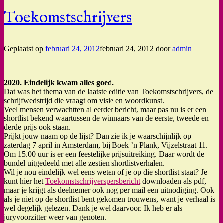
Toekomstschrijvers
Geplaatst op
februari 24, 2012
februari 24, 2012
door
admin
2020. Eindelijk kwam alles goed.
Dat was het thema van de laatste editie van Toekomstschrijvers, de
schrijfwedstrijd die vraagt om visie en woordkunst.
Veel mensen verwachtten al eerder bericht, maar pas nu is er een
shortlist bekend waartussen de winnaars van de eerste, tweede en
derde prijs ook staan.
Prijkt jouw naam op de lijst? Dan zie ik je waarschijnlijk op
zaterdag 7 april in Amsterdam, bij Boek ’n Plank, Vijzelstraat 11.
Om 15.00 uur is er een feestelijke prijsuitreiking. Daar wordt de
bundel uitgedeeld met alle zestien shortlistverhalen.
Wil je nou eindelijk wel eens weten of je op die shortlist staat? Je
kunt hier het
Toekomstschrijverspersbericht
downloaden als pdf,
maar je krijgt als deelnemer ook nog per mail een uitnodiging. Ook
als je niet op de shortlist bent gekomen trouwens, want je verhaal is
wel degelijk gelezen. Dank je wel daarvoor. Ik heb er als
juryvoorzitter weer van genoten.