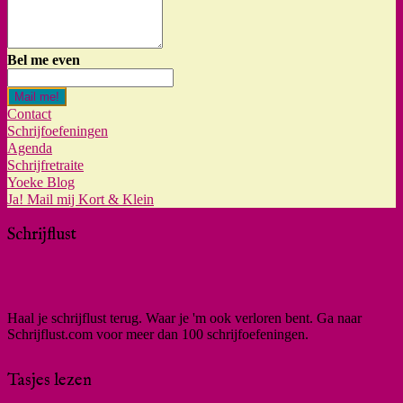
Bel me even
Mail me!
Contact
Schrijfoefeningen
Agenda
Schrijfretraite
Yoeke Blog
Ja! Mail mij Kort & Klein
Schrijflust
Haal je schrijflust terug. Waar je 'm ook verloren bent. Ga naar
Schrijflust.com voor meer dan 100 schrijfoefeningen.
Tasjes lezen