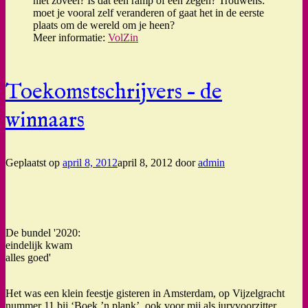
niet zoveel? Is dat een ramp of een zegen? Trouwens:
moet je vooral zelf veranderen of gaat het in de eerste
plaats om de wereld om je heen?
Meer informatie:
VolZin
Toekomstschrijvers – de
winnaars
Geplaatst op
april 8, 2012
april 8, 2012
door
admin
De bundel '2020:
eindelijk kwam
alles goed'
Het was een klein feestje gisteren in Amsterdam, op Vijzelgracht
nummer 11 bij ‘Boek ’n plank’, ook voor mij als juryvoorzitter.