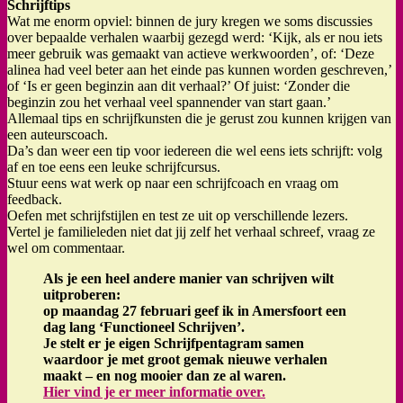
Schrijftips
Wat me enorm opviel: binnen de jury kregen we soms discussies
over bepaalde verhalen waarbij gezegd werd: ‘Kijk, als er nou iets
meer gebruik was gemaakt van actieve werkwoorden’, of: ‘Deze
alinea had veel beter aan het einde pas kunnen worden geschreven,’
of ‘Is er geen beginzin aan dit verhaal?’ Of juist: ‘Zonder die
beginzin zou het verhaal veel spannender van start gaan.’
Allemaal tips en schrijfkunsten die je gerust zou kunnen krijgen van
een auteurscoach.
Da’s dan weer een tip voor iedereen die wel eens iets schrijft: volg
af en toe eens een leuke schrijfcursus.
Stuur eens wat werk op naar een schrijfcoach en vraag om
feedback.
Oefen met schrijfstijlen en test ze uit op verschillende lezers.
Vertel je familieleden niet dat jij zelf het verhaal schreef, vraag ze
wel om commentaar.
Als je een heel andere manier van schrijven wilt
uitproberen:
op maandag 27 februari geef ik in Amersfoort een
dag lang ‘Functioneel Schrijven’.
Je stelt er je eigen Schrijfpentagram samen
waardoor je met groot gemak nieuwe verhalen
maakt – en nog mooier dan ze al waren.
Hier vind je er meer informatie over.