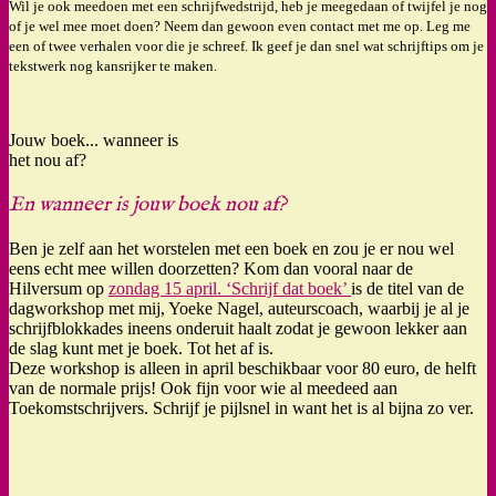
Wil je ook meedoen met een schrijfwedstrijd, heb je meegedaan of twijfel je nog
of je wel mee moet doen? Neem dan gewoon even contact met me op. Leg me
een of twee verhalen voor die je schreef. Ik geef je dan snel wat schrijftips om je
tekstwerk nog kansrijker te maken.
Jouw boek... wanneer is
het nou af?
En wanneer is jouw boek nou af?
Ben je zelf aan het worstelen met een boek en zou je er nou wel
eens echt mee willen doorzetten? Kom dan vooral naar de
Hilversum op
zondag 15 april. ‘Schrijf dat boek’
is de titel van de
dagworkshop met mij, Yoeke Nagel, auteurscoach, waarbij je al je
schrijfblokkades ineens onderuit haalt zodat je gewoon lekker aan
de slag kunt met je boek. Tot het af is.
Deze workshop is alleen in april beschikbaar voor 80 euro, de helft
van de normale prijs! Ook fijn voor wie al meedeed aan
Toekomstschrijvers. Schrijf je pijlsnel in want het is al bijna zo ver.