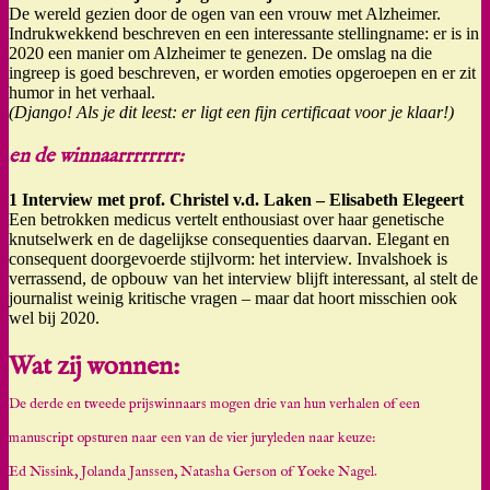
De wereld gezien door de ogen van een vrouw met Alzheimer.
Indrukwekkend beschreven en een interessante stellingname: er is in
2020 een manier om Alzheimer te genezen. De omslag na die
ingreep is goed beschreven, er worden emoties opgeroepen en er zit
humor in het verhaal.
(Django! Als je dit leest: er ligt een fijn certificaat voor je klaar!)
en de winnaarrrrrrrr:
1 Interview met prof. Christel v.d. Laken – Elisabeth Elegeert
Een betrokken medicus vertelt enthousiast over haar genetische
knutselwerk en de dagelijkse consequenties daarvan. Elegant en
consequent doorgevoerde stijlvorm: het interview. Invalshoek is
verrassend, de opbouw van het interview blijft interessant, al stelt de
journalist weinig kritische vragen – maar dat hoort misschien ook
wel bij 2020.
Wat zij wonnen:
De derde en tweede prijswinnaars mogen drie van hun verhalen of een
manuscript opsturen naar een van de vier juryleden naar keuze:
Ed Nissink, Jolanda Janssen, Natasha Gerson of Yoeke Nagel.