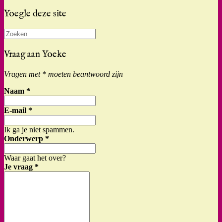
Yoegle deze site
Zoeken
naar:
Vraag aan Yoeke
Vragen met * moeten beantwoord zijn
Naam
*
E-mail
*
Ik ga je niet spammen.
Onderwerp
*
Waar gaat het over?
Je vraag
*