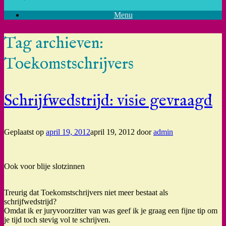
Menu
Tag archieven:
Toekomstschrijvers
Schrijfwedstrijd: visie gevraagd
Geplaatst op
april 19, 2012
april 19, 2012
door
admin
Ook voor blije slotzinnen
Treurig dat Toekomstschrijvers niet meer bestaat als
schrijfwedstrijd?
Omdat ik er juryvoorzitter van was geef ik je graag een fijne tip om
je tijd toch stevig vol te schrijven.