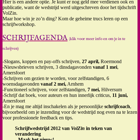
Hier is een andere optie. Je kunt er nog geld mee verdienen ook en
publicatie, want de wedstrijd werd uitgeschreven door het tijdschrift
VolZin.
Maar hoe win je zo’n ding? Kom de geheime trucs leren op een
schrijfworkshop.
SCHRIJFAGENDA
(klik voor meer info en om je in te
schrijven)
-Slogans, koppen en pay-offs schrijven,
27 april,
Roermond
-Nieuwsbrieven schrijven, 3 dinsdagavonden
vanaf 1 mei
,
Amersfoort
-Schrijven om gezien te worden, voor zelfstandigen, 6
woensdagavonden
vanaf 2 mei,
Arnhem
-Functioneel schrijven, voor zelfstandigen,
7 mei,
Hilversum
-Schrijf dat boek, voor auteurs en hun innerlijk criticus,
11 juni,
Amersfoort
-En je mag me altijd inschakelen als je persoonlijke
schrijfcoach
,
bijvoorbeeld om je inzending voor de wedstrijd nog even na te lezen
voor professionele feedback en tips.
Schrijfwedstrijd 2012 van
VolZin
in teken van
verandering
Maak het nieuw!