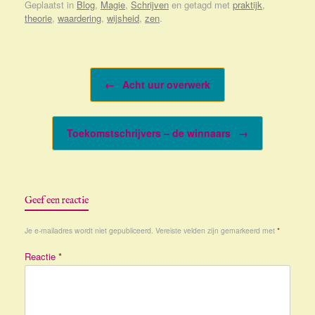
Geplaatst in
Blog
,
Magie
,
Schrijven
en getagd met
praktijk
,
theorie
,
waardering
,
wijsheid
,
zen
.
Bericht navigatie
←
Acht uur overwerk
Toekomstschrijvers – de winnaars
→
Geef een reactie
Je e-mailadres wordt niet gepubliceerd.
Vereiste velden zijn gemarkeerd met
*
Reactie
*