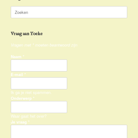
Zoeken
naar:
Vraag aan Yoeke
Vragen met * moeten beantwoord zijn
Naam
*
E-mail
*
Ik ga je niet spammen.
Onderwerp
*
Waar gaat het over?
Je vraag
*