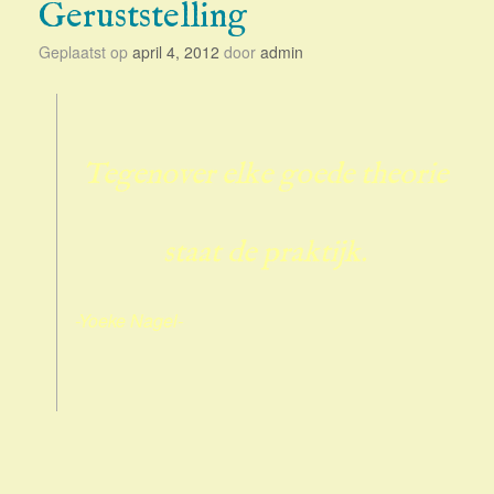
Geruststelling
Geplaatst op
april 4, 2012
door
admin
Tegenover elke goede theorie
staat de praktijk.
-Yoeke Nagel-