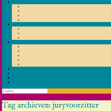
Zoeken
naar:
Tag archieven:
juryvoorzitter