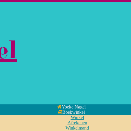
el
Yoeke Nagel
Boekwinkel
Winkel
Afrekenen
Winkelmand