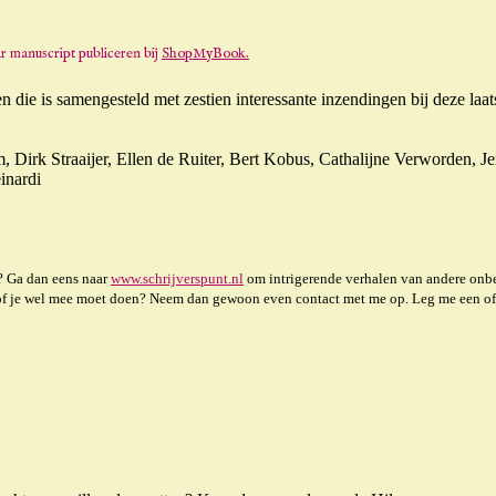
r manuscript publiceren bij
ShopMyBook.
en die is samengesteld met zestien interessante inzendingen bij deze laa
 Dirk Straaijer, Ellen de Ruiter, Bert Kobus, Cathalijne Verworden, J
inardi
n? Ga dan eens naar
www.schrijverspunt.nl
om intrigerende verhalen van andere onbeke
of je wel mee moet doen? Neem dan gewoon even contact met me op. Leg me een of twe