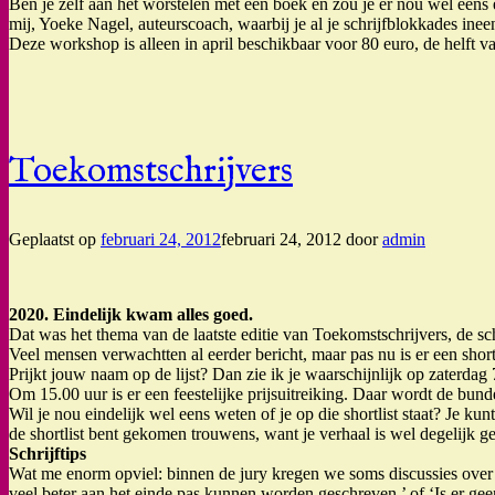
Ben je zelf aan het worstelen met een boek en zou je er nou wel een
mij, Yoeke Nagel, auteurscoach, waarbij je al je schrijfblokkades ineen
Deze workshop is alleen in april beschikbaar voor 80 euro, de helft van
Toekomstschrijvers
Geplaatst op
februari 24, 2012
februari 24, 2012
door
admin
2020. Eindelijk kwam alles goed.
Dat was het thema van de laatste editie van Toekomstschrijvers, de sc
Veel mensen verwachtten al eerder bericht, maar pas nu is er een shor
Prijkt jouw naam op de lijst? Dan zie ik je waarschijnlijk op zaterdag 
Om 15.00 uur is er een feestelijke prijsuitreiking. Daar wordt de bunde
Wil je nou eindelijk wel eens weten of je op die shortlist staat? Je kun
de shortlist bent gekomen trouwens, want je verhaal is wel degelijk g
Schrijftips
Wat me enorm opviel: binnen de jury kregen we soms discussies over 
veel beter aan het einde pas kunnen worden geschreven,’ of ‘Is er geen