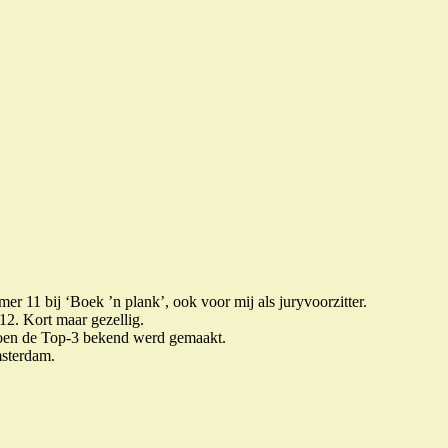
er 11 bij ‘Boek ’n plank’, ook voor mij als juryvoorzitter.
2. Kort maar gezellig.
j toen de Top-3 bekend werd gemaakt.
msterdam.