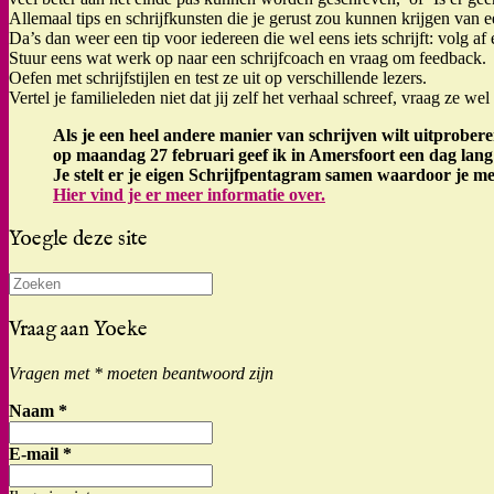
Allemaal tips en schrijfkunsten die je gerust zou kunnen krijgen van 
Da’s dan weer een tip voor iedereen die wel eens iets schrijft: volg af 
Stuur eens wat werk op naar een schrijfcoach en vraag om feedback.
Oefen met schrijfstijlen en test ze uit op verschillende lezers.
Vertel je familieleden niet dat jij zelf het verhaal schreef, vraag ze 
Als je een heel andere manier van schrijven wilt uitprobere
op maandag 27 februari geef ik in Amersfoort een dag lang 
Je stelt er je eigen Schrijfpentagram samen waardoor je m
Hier vind je er meer informatie over.
Yoegle deze site
Zoeken
naar:
Vraag aan Yoeke
Vragen met * moeten beantwoord zijn
Naam
*
E-mail
*