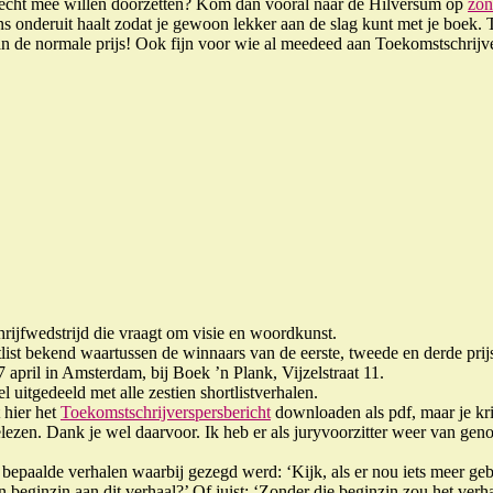
s echt mee willen doorzetten? Kom dan vooral naar de Hilversum op
zon
s onderuit haalt zodat je gewoon lekker aan de slag kunt met je boek. To
 de normale prijs! Ook fijn voor wie al meedeed aan Toekomstschrijvers. 
hrijfwedstrijd die vraagt om visie en woordkunst.
tlist bekend waartussen de winnaars van de eerste, tweede en derde prij
7 april in Amsterdam, bij Boek ’n Plank, Vijzelstraat 11.
l uitgedeeld met alle zestien shortlistverhalen.
t hier het
Toekomstschrijverspersbericht
downloaden als pdf, maar je kri
elezen. Dank je wel daarvoor. Ik heb er als juryvoorzitter weer van geno
bepaalde verhalen waarbij gezegd werd: ‘Kijk, als er nou iets meer g
 beginzin aan dit verhaal?’ Of juist: ‘Zonder die beginzin zou het verh