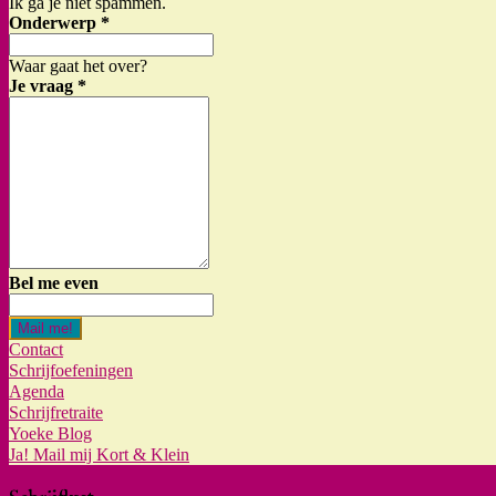
Ik ga je niet spammen.
Onderwerp
*
Waar gaat het over?
Je vraag
*
Bel me even
Mail me!
Contact
Schrijfoefeningen
Agenda
Schrijfretraite
Yoeke Blog
Ja! Mail mij Kort & Klein