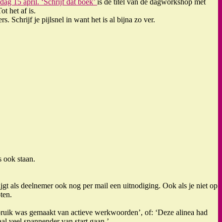
dag 15 april. ‘Schrijf dat boek’
is de titel van de dagworkshop met
t het af is.
Schrijf je pijlsnel in want het is al bijna zo ver.
s ook staan.
jgt als deelnemer ook nog per mail een uitnodiging. Ook als je niet op
ten.
ebruik was gemaakt van actieve werkwoorden’, of: ‘Deze alinea had
aal veel spannender van start gaan.’