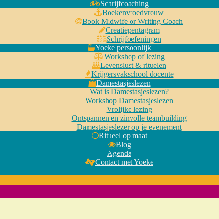
Schrijfcoaching
Boekenvroedvrouw
Book Midwife or Writing Coach
Creatiepentagram
Schrijfoefeningen
Yoeke persoonlijk
Workshop of lezing
Levenslust & rituelen
Krijgersvakschool docente
Damestasjeslezen
Wat is Damestasjeslezen?
Workshop Damestasjeslezen
Vrolijke lezing
Ontspannen en zinvolle teambuilding
Damestasjeslezer op je evenement
Ritueel op maat
Blog
Agenda
Contact met Yoeke