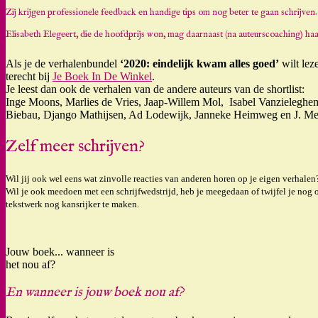
Zij krijgen professionele feedback en handige tips om nog beter te gaan schrijven.
Elisabeth Elegeert, die de hoofdprijs won, mag daarnaast (na auteurscoaching) haa
Als je de verhalenbundel
‘2020: eindelijk kwam alles goed’
wilt lez
terecht bij
Je Boek In De Winkel
.
Je leest dan ook de verhalen van de andere auteurs van de shortlist:
Inge Moons, Marlies de Vries, Jaap-Willem Mol, Isabel Vanzieleghem,
Biebau, Django Mathijsen, Ad Lodewijk, Janneke Heimweg en J. Me
Zelf meer schrijven?
Wil jij ook wel eens wat zinvolle reacties van anderen horen op je eigen verhale
Wil je ook meedoen met een schrijfwedstrijd, heb je meegedaan of twijfel je nog 
tekstwerk nog kansrijker te maken.
Jouw boek... wanneer is
het nou af?
En wanneer is jouw boek nou af?