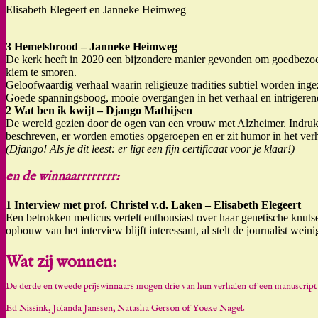
Elisabeth Elegeert en Janneke Heimweg
3 Hemelsbrood – Janneke Heimweg
De kerk heeft in 2020 een bijzondere manier gevonden om goedbezochte
kiem te smoren.
Geloofwaardig verhaal waarin religieuze tradities subtiel worden inge
Goede spanningsboog, mooie overgangen in het verhaal en intrigeren
2 Wat ben ik kwijt – Django Mathijsen
De wereld gezien door de ogen van een vrouw met Alzheimer. Indrukw
beschreven, er worden emoties opgeroepen en er zit humor in het verh
(Django! Als je dit leest: er ligt een fijn certificaat voor je klaar!)
en de winnaarrrrrrrr:
1 Interview met prof. Christel v.d. Laken – Elisabeth Elegeert
Een betrokken medicus vertelt enthousiast over haar genetische knuts
opbouw van het interview blijft interessant, al stelt de journalist wei
Wat zij wonnen:
De derde en tweede prijswinnaars mogen drie van hun verhalen of een manuscript o
Ed Nissink, Jolanda Janssen, Natasha Gerson of Yoeke Nagel.