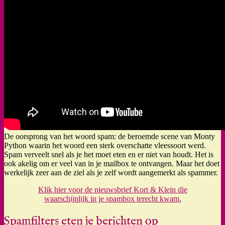
De oorsprong van het woord spam: de beroemde scene van Monty
Python waarin het woord een sterk overschatte vleessoort werd.
Spam verveelt snel als je het moet eten en er niet van houdt. Het is
ook akelig om er veel van in je mailbox te ontvangen. Maar het doet
werkelijk zeer aan de ziel als je zelf wordt aangemerkt als spammer.
Klik hier voor de nieuwsbrief Kort & Klein die
waarschijnlijk in je spambox terecht kwam.
Spamfilters eten je berichten op