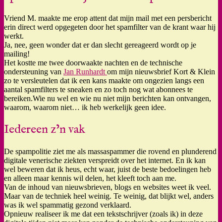
Vriend M. maakte me erop attent dat mijn mail met een persbericht
erin direct werd opgegeten door het spamfilter van de krant waar hij
werkt.
Ja, nee, geen wonder dat er dan slecht gereageerd wordt op je
mailing!
Het kostte me twee doorwaakte nachten en de technische
ondersteuning van
Jan Runhardt
om mijn nieuwsbrief Kort & Klein
zo te versleutelen dat ik een kans maakte om ongezien langs een
aantal spamfilters te sneaken en zo toch nog wat abonnees te
bereiken.Wie nu wel en wie nu niet mijn berichten kan ontvangen,
waarom, waarom niet… ik heb werkelijk geen idee.
Iedereen z’n vak
De spampolitie ziet me als massaspammer die rovend en plunderend
digitale venerische ziekten verspreidt over het internet. En ik kan
wel beweren dat ik heus, echt waar, juist de beste bedoelingen heb
en alleen maar kennis wil delen, het kleeft toch aan me.
Van de inhoud van nieuwsbrieven, blogs en websites weet ik veel.
Maar van de techniek heel weinig. Te weinig, dat blijkt wel, anders
was ik wel spammatig gezond verklaard.
Opnieuw realiseer ik me dat een tekstschrijver (zoals ik) in deze