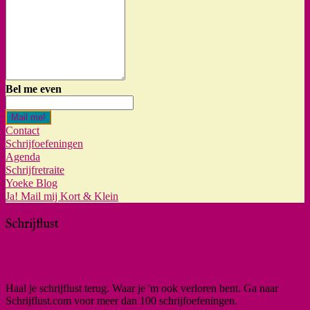
Bel me even
Mail me!
Contact
Schrijfoefeningen
Agenda
Schrijfretraite
Yoeke Blog
Ja! Mail mij Kort & Klein
Schrijflust
Haal je schrijflust terug. Waar je 'm ook verloren bent. Ga naar
Schrijflust.com voor meer dan 100 schrijfoefeningen.