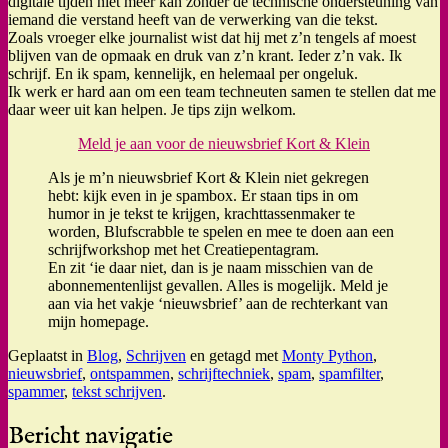
digitale tijden niet meer kan zonder de technische ondersteuning van
iemand die verstand heeft van de verwerking van die tekst.
Zoals vroeger elke journalist wist dat hij met z’n tengels af moest
blijven van de opmaak en druk van z’n krant. Ieder z’n vak. Ik
schrijf. En ik spam, kennelijk, en helemaal per ongeluk.
Ik werk er hard aan om een team techneuten samen te stellen dat me
daar weer uit kan helpen. Je tips zijn welkom.
Meld je aan voor de nieuwsbrief Kort & Klein
Als je m’n nieuwsbrief Kort & Klein niet gekregen
hebt: kijk even in je spambox. Er staan tips in om
humor in je tekst te krijgen, krachttassenmaker te
worden, Blufscrabble te spelen en mee te doen aan een
schrijfworkshop met het Creatiepentagram.
En zit ‘ie daar niet, dan is je naam misschien van de
abonnementenlijst gevallen. Alles is mogelijk. Meld je
aan via het vakje ‘nieuwsbrief’ aan de rechterkant van
mijn homepage.
Geplaatst in
Blog
,
Schrijven
en getagd met
Monty Python
,
nieuwsbrief
,
ontspammen
,
schrijftechniek
,
spam
,
spamfilter
,
spammer
,
tekst schrijven
.
Bericht navigatie