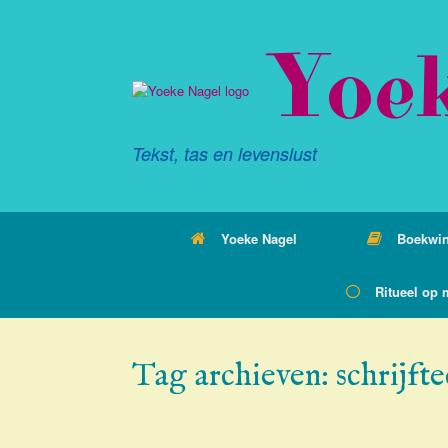
Ga
naar
Yoe
de
inhoud
Tekst, tas en levenslust
Yoeke Nagel
Boekwin
Ritueel op 
Tag archieven:
schrijft