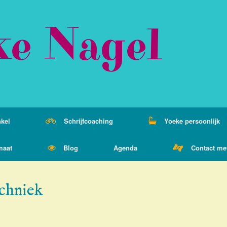
ke Nagel
kel
Schrijfcoaching
Yoeke persoonlijk
maat
Blog
Agenda
Contact me
echniek