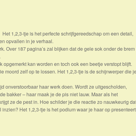
Het 1,2,3-tje is het perfecte schrijfgereedschap om een detail,
en opvallen in je verhaal.
ark. Over 187 pagina’s zal blijken dat de gele sok onder de brem
.
sok opgemerkt kan worden en toch ook een beetje verstopt blijft.
 moord zelf op te lossen. Het 1,2,3-tje is de schijnwerper die j
altijd onverstoorbaar haar werk doen. Wordt ze uitgescholden,
n de bakker – haar maak je de pis niet lauw. Maar als het
krijgt ze de pest in. Hoe schilder je die reactie zo nauwkeurig da
l inzien? Het 1,2,3-tje is het podium waar je haar op presenteert