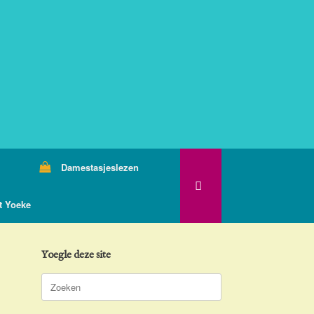
Damestasjeslezen
t Yoeke
Yoegle deze site
Zoeken
naar: