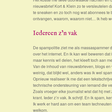
nieuwsbrief Kort & Klein zo te versleutelen 
te sneaken en zo toch nog wat abonnees te b
ontvangen, waarom, waarom niet… ik heb wer
Iedereen z’n vak
De spampolitie ziet me als massaspammer di
over het internet. En ik kan wel beweren dat 
maar kennis wil delen, het kleeft toch aan me
Van de inhoud van nieuwsbrieven, blogs en w
weinig, dat blijkt wel, anders was ik wel sp
Opnieuw realiseer ik me dat een tekstschrijve
technische ondersteuning van iemand die ver
Zoals vroeger elke journalist wist dat hij me
krant. Ieder z’n vak. Ik schrijf. En ik spam, k
Ik werk er hard aan om een team techneuten s
welkom.