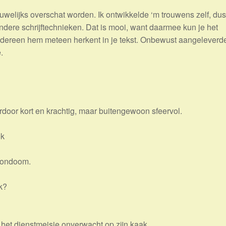
uwelijks overschat worden. Ik ontwikkelde ‘m trouwens zelf, dus
ndere schrijftechnieken. Dat is mooi, want daarmee kun je het
iedereen hem meteen herkent in je tekst. Onbewust aangeleverd
.
aardoor kort en krachtig, maar buitengewoon sfeervol.
ok
 condoom.
k?
 het dienstmeisje onverwacht op zijn kaak