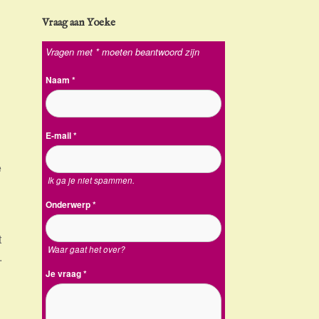
Vraag aan Yoeke
Vragen met * moeten beantwoord zijn
Naam
*
E-mail
*
e
Ik ga je niet spammen.
Onderwerp
*
t
Waar gaat het over?
.
Je vraag
*