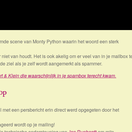
mde scene van Monty Python waarin het woord een sterk
 niet van houdt. Het is ook akelig om er veel van in je mailbox t
de ziel als je zelf wordt aangemerkt als spammer.
rt & Klein die waarschijnlijk in je spambox terecht kwam.
 op
l met een persbericht erin direct werd opgegeten door het
geerd wordt op je mailing!
de technische ondersteuning van
Jan Runhardt
om mijn