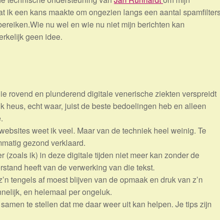
dat ik een kans maakte om ongezien langs een aantal spamfilter
ereiken.Wie nu wel en wie nu niet mijn berichten kan
kelijk geen idee.
e rovend en plunderend digitale venerische ziekten verspreidt
ik heus, echt waar, juist de beste bedoelingen heb en alleen
.
ebsites weet ik veel. Maar van de techniek heel weinig. Te
ammatig gezond verklaard.
r (zoals ik) in deze digitale tijden niet meer kan zonder de
stand heeft van de verwerking van die tekst.
t z’n tengels af moest blijven van de opmaak en druk van z’n
ennelijk, en helemaal per ongeluk.
amen te stellen dat me daar weer uit kan helpen. Je tips zijn