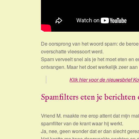
De oorsprong van het woord spam: de beroe
overschatte vleessoort werd.
Spam verveelt snel als je het moet eten en er
ontvangen. Maar het doet werkelijk zeer aan 
Klik hier voor de nieuwsbrief Ko
Spamfilters eten je berichten
Vriend M. maakte me erop attent dat mijn mai
spamfilter van de krant waar hij werkt.
Ja, nee, geen wonder dat er dan slecht gerea
Het kostte me twee doorwaakte nachten en 