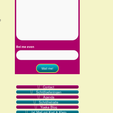
e
Bel me even
Mail me!
Contact
Schrijfoefeningen
Agenda
Schrijfretraite
Yoeke Blog
Ja! Mail mij Kort & Klein