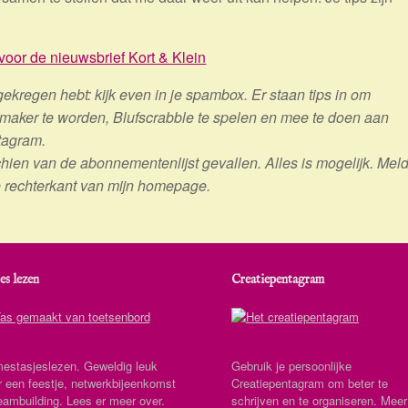
voor de nieuwsbrief Kort & Klein
gekregen hebt: kijk even in je spambox. Er staan tips in om
senmaker te worden, Blufscrabble te spelen en mee te doen aan
tagram.
schien van de abonnementenlijst gevallen. Alles is mogelijk. Mel
de rechterkant van mijn homepage.
es lezen
Creatiepentagram
estasjeslezen. Geweldig leuk
Gebruik je persoonlijke
r een feestje, netwerkbijeenkomst
Creatiepentagram om beter te
eambuilding. Lees er meer over.
schrijven en te organiseren. Meer