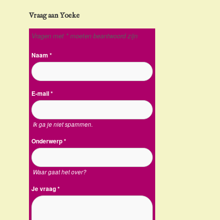
Vraag aan Yoeke
Vragen met * moeten beantwoord zijn
Naam
*
E-mail
*
Ik ga je niet spammen.
Onderwerp
*
Waar gaat het over?
Je vraag
*