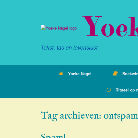
Ga
naar
Yoe
de
inhoud
Tekst, tas en levenslust
Yoeke Nagel
Boekwin
Ritueel op 
Tag archieven:
ontspa
Spam!