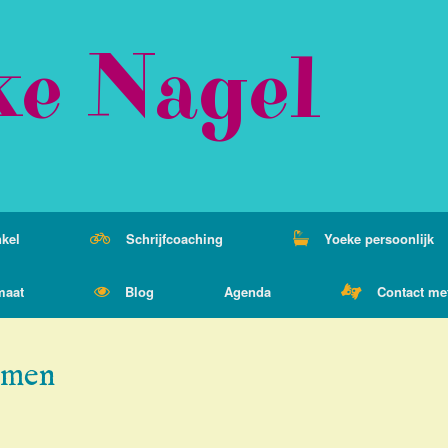
ke Nagel
kel
Schrijfcoaching
Yoeke persoonlijk
maat
Blog
Agenda
Contact me
mmen