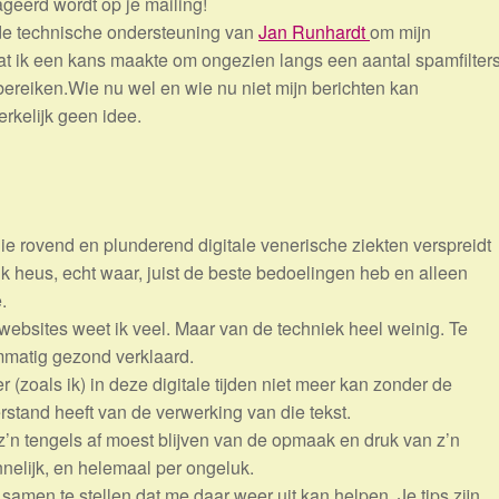
geerd wordt op je mailing!
de technische ondersteuning van
Jan Runhardt
om mijn
dat ik een kans maakte om ongezien langs een aantal spamfilter
ereiken.Wie nu wel en wie nu niet mijn berichten kan
kelijk geen idee.
e rovend en plunderend digitale venerische ziekten verspreidt
ik heus, echt waar, juist de beste bedoelingen heb en alleen
.
ebsites weet ik veel. Maar van de techniek heel weinig. Te
ammatig gezond verklaard.
r (zoals ik) in deze digitale tijden niet meer kan zonder de
stand heeft van de verwerking van die tekst.
t z’n tengels af moest blijven van de opmaak en druk van z’n
ennelijk, en helemaal per ongeluk.
amen te stellen dat me daar weer uit kan helpen. Je tips zijn