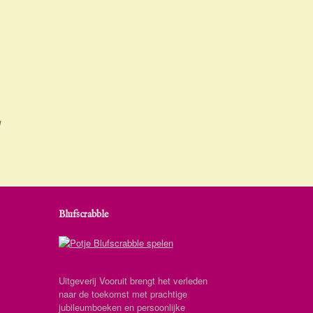
d
Blufscrabble
Uitgeverij Vooruit brengt het verleden
naar de toekomst met prachtige
jubileumboeken en persoonlijke