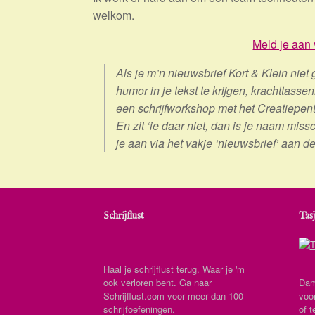
welkom.
Meld je aan 
Als je m’n nieuwsbrief Kort & Klein niet 
humor in je tekst te krijgen, krachttas
een schrijfworkshop met het Creatiepen
En zit ‘ie daar niet, dan is je naam mis
je aan via het vakje ‘nieuwsbrief’ aan 
Schrijflust
Tasj
Haal je schrijflust terug. Waar je 'm
ook verloren bent. Ga naar
Dam
Schrijflust.com voor meer dan 100
voo
schrijfoefeningen.
of t