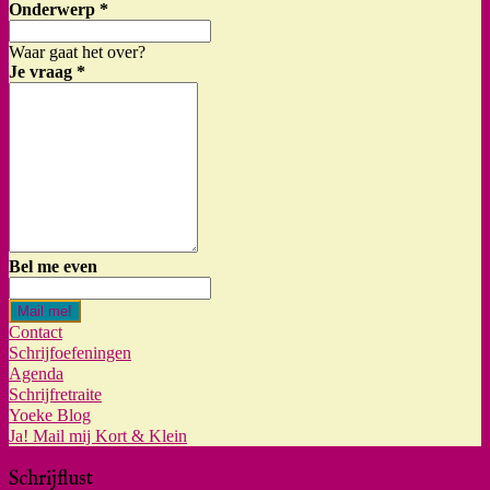
Onderwerp
*
Waar gaat het over?
Je vraag
*
Bel me even
Mail me!
Contact
Schrijfoefeningen
Agenda
Schrijfretraite
Yoeke Blog
Ja! Mail mij Kort & Klein
Schrijflust