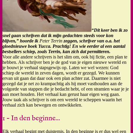
“Dit keer ben ik zo
snel gaan schrijven dat ik mijn gedachten steeds voor kon
blijven,” hoorde ik
Peter Terrin
zeggen, schrijver van o.a. het
gloednieuwe boek Yucca. Prachtig! En wie eerder al een aantal
bestsellers schiep, zoals Terrin, kan zich dat permitteren.
Voor alle andere schrijvers is het slim om, ook bij fictie, een plan te
hebben. Als schrijver ben je de god van je eigen nieuwe wereld en
je bouwt je verhaal stapsgewijs op. Laten we wel wezen: God
schiep de wereld in zeven dagen, wordt er gezegd. We kunnen
ervan uit gaan dat daar ook een plan achter zat. Daarmee is niet
gezegd dat je net zo krampachtig als hij moet vasthouden aan de
volgorde van stappen die je bedacht hebt, of een stramien waar je je
aan moet houden. Het verhaal kan gerust haar eigen weg gaan.
Jouw taak als schrijver is om een wereld te scheppen waarin het
verhaal zich kan bewegen en ontwikkelen.
1 – In den beginne…
Elk verhaal begint met duisternis. In den beginne is er dus wel een