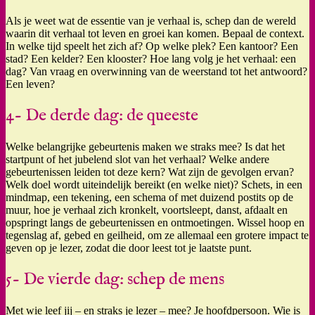
Als je weet wat de essentie van je verhaal is, schep dan de wereld
waarin dit verhaal tot leven en groei kan komen. Bepaal de context.
In welke tijd speelt het zich af? Op welke plek? Een kantoor? Een
stad? Een kelder? Een klooster? Hoe lang volg je het verhaal: een
dag? Van vraag en overwinning van de weerstand tot het antwoord?
Een leven?
4- De derde dag: de queeste
Welke belangrijke gebeurtenis maken we straks mee? Is dat het
startpunt of het jubelend slot van het verhaal? Welke andere
gebeurtenissen leiden tot deze kern? Wat zijn de gevolgen ervan?
Welk doel wordt uiteindelijk bereikt (en welke niet)? Schets, in een
mindmap, een tekening, een schema of met duizend postits op de
muur, hoe je verhaal zich kronkelt, voortsleept, danst, afdaalt en
opspringt langs de gebeurtenissen en ontmoetingen. Wissel hoop en
tegenslag af, gebed en geilheid, om ze allemaal een grotere impact te
geven op je lezer, zodat die door leest tot je laatste punt.
5- De vierde dag: schep de mens
Met wie leef jij – en straks je lezer – mee? Je hoofdpersoon. Wie is