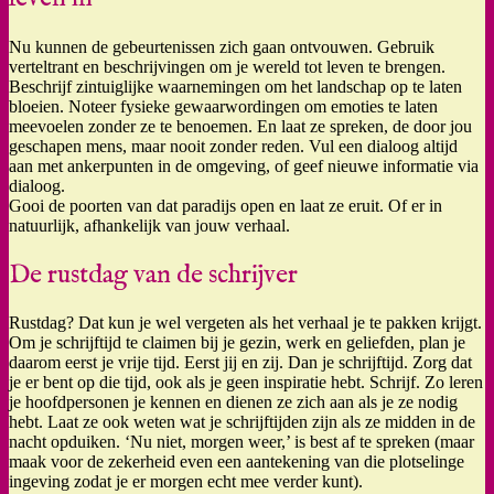
Nu kunnen de gebeurtenissen zich gaan ontvouwen. Gebruik
verteltrant en beschrijvingen om je wereld tot leven te brengen.
Beschrijf zintuiglijke waarnemingen om het landschap op te laten
bloeien. Noteer fysieke gewaarwordingen om emoties te laten
meevoelen zonder ze te benoemen. En laat ze spreken, de door jou
geschapen mens, maar nooit zonder reden. Vul een dialoog altijd
aan met ankerpunten in de omgeving, of geef nieuwe informatie via
dialoog.
Gooi de poorten van dat paradijs open en laat ze eruit. Of er in
natuurlijk, afhankelijk van jouw verhaal.
De rustdag van de schrijver
Rustdag? Dat kun je wel vergeten als het verhaal je te pakken krijgt.
Om je schrijftijd te claimen bij je gezin, werk en geliefden, plan je
daarom eerst je vrije tijd. Eerst jij en zij. Dan je schrijftijd. Zorg dat
je er bent op die tijd, ook als je geen inspiratie hebt. Schrijf. Zo leren
je hoofdpersonen je kennen en dienen ze zich aan als je ze nodig
hebt. Laat ze ook weten wat je schrijftijden zijn als ze midden in de
nacht opduiken. ‘Nu niet, morgen weer,’ is best af te spreken (maar
maak voor de zekerheid even een aantekening van die plotselinge
ingeving zodat je er morgen echt mee verder kunt).