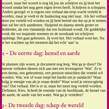
woord, maar het woord is nog bij jou als schrijver en jij bent het
woord omdat het nog geen eigen leven heeft. Schrijven is scheppen.
Anders gezegd: er is ergens een verhaal dat erop wacht verteld te
worden, maar je voelt er de hunkering nog niet naar. Als het verhaal
door jou verteld wil worden en jij bent bereid om dat op je te nemen,
dan zal het zich aandienen. Sluipend en daarna steeds groter en
helderder, als een vlammetje dat een bosbrand wordt. De goddelijke
vonk die we inspiratie noemen en de noodzaak tot schrijven
opdringt. Het gaat gebeuren. Jij weet het. Het verhaal weet het. Nu
is het wachten op het moment dat het echt ‘aan’ is.
2 – De eerste dag: hemel en aarde
Je plannen zijn woest, je document nog leeg. Wat ga je doen? De
meeste verhalen dienen zich aan met een levensgroot ‘Wat’. Er is
een thema, een gebeurtenis, een persoon misschien die verteld wil
worden. Wat, wie of waar roept het hardst om je aandacht? Waar
krijg je energie van als je eraan denkt? Waar word je nieuwsgierig
van? Dat verhaal. Het is er al, maar het moet nog verteld worden.
Definieer. Kies. Scheid de essentie van de hoofdzaak, de hemel van
de aarde, de aarde van het water. Wat ga je vertellen?
3- De tweede dag: schep de wereld