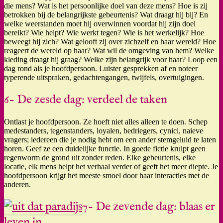
die mens? Wat is het persoonlijke doel van deze mens? Hoe is zij
betrokken bij de belangrijkste gebeurtenis? Wat draagt hij bij? En
welke weerstanden moet hij overwinnen voordat hij zijn doel
bereikt? Wie helpt? Wie werkt tegen? Wie is het werkelijk? Hoe
beweegt hij zich? Wat gelooft zij over zichzelf en haar wereld? Hoe
reageert de wereld op haar? Wat wil de omgeving van hem? Welke
kleding draagt hij graag? Welke zijn belangrijk voor haar? Loop een
dag rond als je hoofdpersoon. Luister gesprekken af en noteer
typerende uitspraken, gedachtengangen, twijfels, overtuigingen.
6- De zesde dag: verdeel de taken
Ontlast je hoofdpersoon. Ze hoeft niet alles alleen te doen. Schep
medestanders, tegenstanders, loyalen, bedriegers, cynici, naieve
vragers; iedereen die je nodig hebt om een ander stemgeluid te laten
horen. Geef ze een duidelijke functie. In goede fictie kruipt geen
regenworm de grond uit zonder reden. Elke gebeurtenis, elke
locatie, elk mens helpt het verhaal verder of geeft het meer diepte. Je
hoofdpersoon krijgt het meeste smoel door haar interacties met de
anderen.
7- De zevende dag: blaas er
leven in