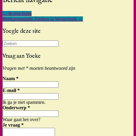
Bericht navigatie
←
Ik ben Babs
Boekpresentatie Zoeken in Westerbork
→
Yoegle deze site
Zoeken
naar:
Vraag aan Yoeke
Vragen met * moeten beantwoord zijn
Naam
*
E-mail
*
Ik ga je niet spammen.
Onderwerp
*
Waar gaat het over?
Je vraag
*