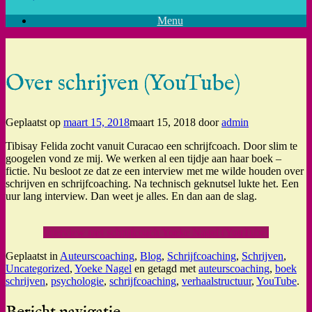
Menu
Over schrijven (YouTube)
Geplaatst op
maart 15, 2018
maart 15, 2018
door
admin
Tibisay Felida zocht vanuit Curacao een schrijfcoach. Door slim te
googelen vond ze mij. We werken al een tijdje aan haar boek –
fictie. Nu besloot ze dat ze een interview met me wilde houden over
schrijven en schrijfcoaching. Na technisch geknutsel lukte het. Een
uur lang interview. Dan weet je alles. En dan aan de slag.
Interview met schrijfcoach Yoeke Nagel (YouTube)
Geplaatst in
Auteurscoaching
,
Blog
,
Schrijfcoaching
,
Schrijven
,
Uncategorized
,
Yoeke Nagel
en getagd met
auteurscoaching
,
boek
schrijven
,
psychologie
,
schrijfcoaching
,
verhaalstructuur
,
YouTube
.