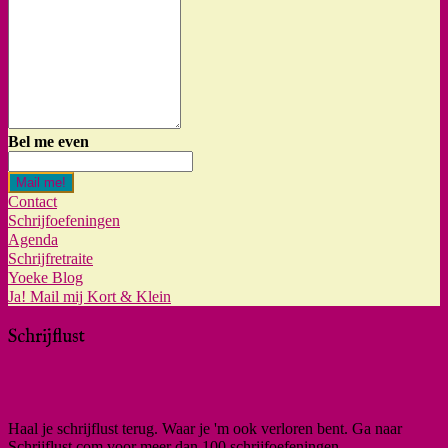
Bel me even
Mail me!
Contact
Schrijfoefeningen
Agenda
Schrijfretraite
Yoeke Blog
Ja! Mail mij Kort & Klein
Schrijflust
Haal je schrijflust terug. Waar je 'm ook verloren bent. Ga naar
Schrijflust.com voor meer dan 100 schrijfoefeningen.