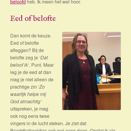
beloofd
heb. Ik meen het wel hoor.
Eed of belofte
Dan komt de keuze.
Eed of belofte
afleggen? Bij de
belofte zeg je
‘Dat
beloof ik’
. Punt. Maar
leg je de eed af dan
mag je niet alleen de
prachtige zin
‘Zo
waarlijk helpe mij
God almachtig’
uitspreken, je mag
ook nog eens twee
vingers in de lucht steken. Je ziet dat
Boeddhabeeldjes ook wel eens doen. Omdat ik als