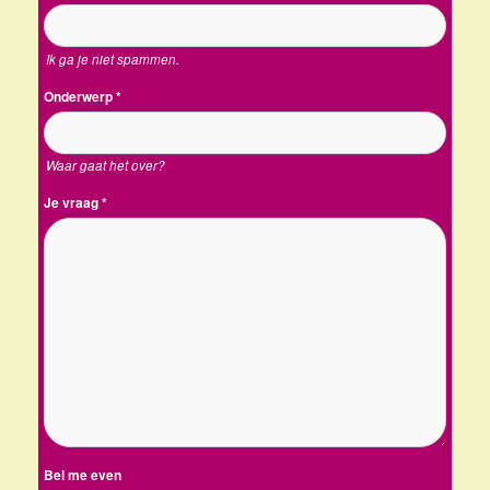
Ik ga je niet spammen.
Onderwerp
*
Waar gaat het over?
Je vraag
*
Bel me even