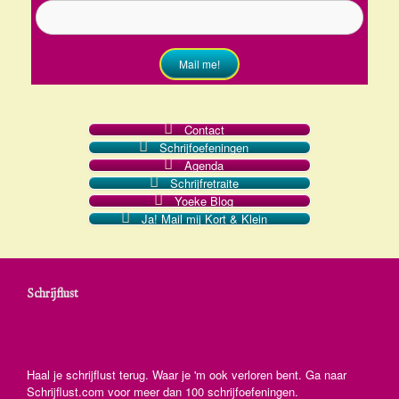
Mail me!
Contact
Schrijfoefeningen
Agenda
Schrijfretraite
Yoeke Blog
Ja! Mail mij Kort & Klein
Schrijflust
Haal je schrijflust terug. Waar je 'm ook verloren bent. Ga naar
Schrijflust.com voor meer dan 100 schrijfoefeningen.