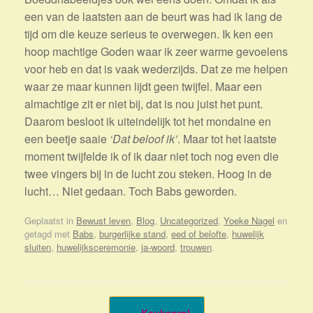
een van de laatsten aan de beurt was had ik lang de
tijd om die keuze serieus te overwegen. Ik ken een
hoop machtige Goden waar ik zeer warme gevoelens
voor heb en dat is vaak wederzijds. Dat ze me helpen
waar ze maar kunnen lijdt geen twijfel. Maar een
almachtige zit er niet bij, dat is nou juist het punt.
Daarom besloot ik uiteindelijk tot het mondaine en
een beetje saaie
‘Dat beloof ik’
. Maar tot het laatste
moment twijfelde ik of ik daar niet toch nog even die
twee vingers bij in de lucht zou steken. Hoog in de
lucht… Niet gedaan. Toch Babs geworden.
Geplaatst in
Bewust leven
,
Blog
,
Uncategorized
,
Yoeke Nagel
en
getagd met
Babs
,
burgerlijke stand
,
eed of belofte
,
huwelijk
sluiten
,
huwelijksceremonie
,
ja-woord
,
trouwen
.
Bericht navigatie
←
Keukenrol