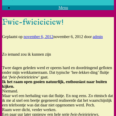
Menu
Fwie-fwieieieiew!
Geplaatst op
november 6, 2012
november 6, 2012
door
admin
Zo iemand zou ik kunnen zijn
Twee dagen geleden werd er opeens hard en doordringend gefloten
onder mijn werkkamerraam. Dat typische ‘hee-lekker-ding’ fluitje
dat ‘
fwie-fwieieieieiew
‘ gaat.
Ik het raam open gooien natuurlijk, enthousiast naar buiten
kijken.
Niemand.
Maar wel een herhaling van dat fluitje. En nog eens. Zo ritmisch dat
ik me al snel een beetje gegeneerd realiseerde dat het waarschijnlijk
een telefoontje was dat daar niet opgenomen werd. Pech.
Raam weer dicht, verder werken.
Een paar uur later opnieuw een hele serie
fwie-fwieieieiews
.