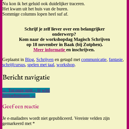
Nu kon ik het geluid ook duidelijker traceren.
Het kwam uit het huis van de buren.
Sommige columns lopen heel suf af.
Schrijf je zelf liever over een belangrijker
onderwerp?
Kom naar de workshopdag Magisch Schrijven
op 18 november in Baak (bij Zutphen).
Meer informatie
en inschrijven.
Geplaatst in
Blog
,
Schrijven
en getagd met
communicatie
,
fantasie
,
schrijfcursus
,
spelen met taal
,
workshop
.
Bericht navigatie
←
Tot onze spijt – jij wint
Stijloefeningen
→
Geef een reactie
Je e-mailadres wordt niet gepubliceerd.
Vereiste velden zijn
gemarkeerd met
*