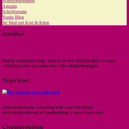
Schrijfoefeningen
Agenda
Schrijfretraite
Yoeke Blog
Ja! Mail mij Kort & Klein
Schrijflust
Haal je schrijflust terug. Waar je 'm ook verloren bent. Ga naar
Schrijflust.com voor meer dan 100 schrijfoefeningen.
Tasjes lezen
Damestasjeslezen. Geweldig leuk voor een feestje,
netwerkbijeenkomst of teambuilding. Lees er meer over.
Creatiepentagram