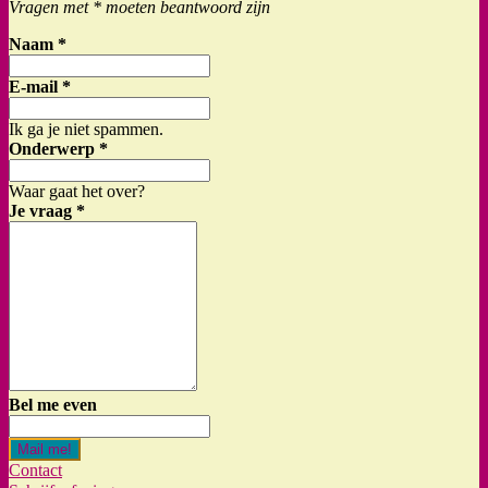
Vragen met * moeten beantwoord zijn
Naam
*
E-mail
*
Ik ga je niet spammen.
Onderwerp
*
Waar gaat het over?
Je vraag
*
Bel me even
Mail me!
Contact