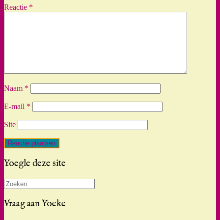
Reactie
*
Naam
*
E-mail
*
Site
Yoegle deze site
Zoeken
naar:
Vraag aan Yoeke