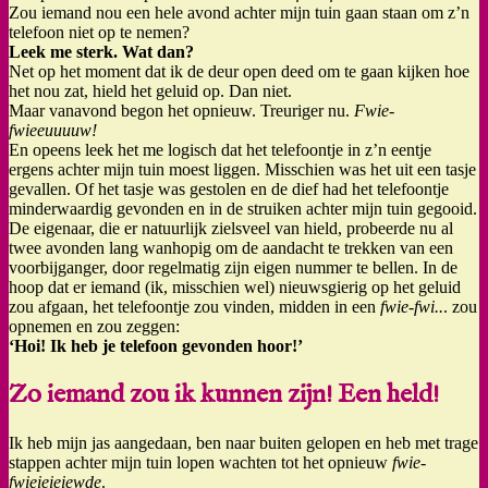
Zou iemand nou een hele avond achter mijn tuin gaan staan om z’n
telefoon niet op te nemen?
Leek me sterk. Wat dan?
Net op het moment dat ik de deur open deed om te gaan kijken hoe
het nou zat, hield het geluid op. Dan niet.
Maar vanavond begon het opnieuw. Treuriger nu.
Fwie-
fwieeuuuuw!
En opeens leek het me logisch dat het telefoontje in z’n eentje
ergens achter mijn tuin moest liggen. Misschien was het uit een tasje
gevallen. Of het tasje was gestolen en de dief had het telefoontje
minderwaardig gevonden en in de struiken achter mijn tuin gegooid.
De eigenaar, die er natuurlijk zielsveel van hield, probeerde nu al
twee avonden lang wanhopig om de aandacht te trekken van een
voorbijganger, door regelmatig zijn eigen nummer te bellen. In de
hoop dat er iemand (ik, misschien wel) nieuwsgierig op het geluid
zou afgaan, het telefoontje zou vinden, midden in een
fwie-fwi..
. zou
opnemen en zou zeggen:
‘Hoi! Ik heb je telefoon gevonden hoor!’
Zo iemand zou ik kunnen zijn! Een held!
Ik heb mijn jas aangedaan, ben naar buiten gelopen en heb met trage
stappen achter mijn tuin lopen wachten tot het opnieuw
fwie-
fwieieieiewde
.