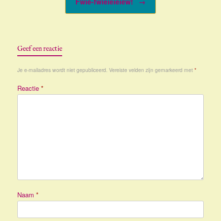
Fwie-fwieieieiew!
→
Geef een reactie
Je e-mailadres wordt niet gepubliceerd.
Vereiste velden zijn gemarkeerd met
*
Reactie
*
Naam
*