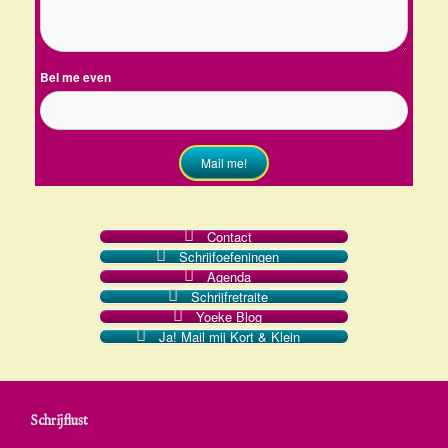
Bel me even
Mail me!
Contact
Schrijfoefeningen
Agenda
Schrijfretraite
Yoeke Blog
Ja! Mail mij Kort & Klein
Schrijflust