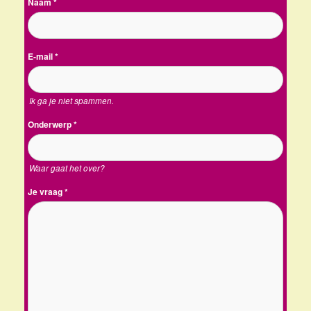
Naam
*
E-mail
*
Ik ga je niet spammen.
Onderwerp
*
Waar gaat het over?
Je vraag
*