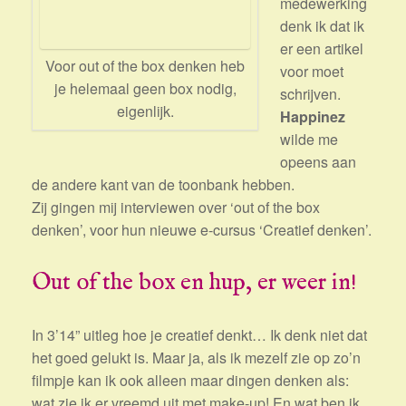
medewerking
denk ik dat ik
er een artikel
Voor out of the box denken heb
voor moet
je helemaal geen box nodig,
schrijven.
eigenlijk.
Happinez
wilde me
opeens aan
de andere kant van de toonbank hebben.
Zij gingen mij interviewen over ‘out of the box
denken’, voor hun nieuwe e-cursus ‘Creatief denken’.
Out of the box en hup, er weer in!
In 3’14” uitleg hoe je creatief denkt… Ik denk niet dat
het goed gelukt is. Maar ja, als ik mezelf zie op zo’n
filmpje kan ik ook alleen maar dingen denken als:
wat zie ik er vreemd uit met make-up! En wat ben ik