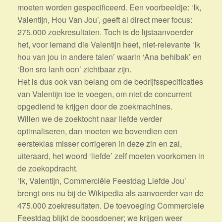
moeten worden gespecificeerd. Een voorbeeldje: ‘Ik,
Valentijn, Hou Van Jou’, geeft al direct meer focus:
275.000 zoekresultaten. Toch is de lijstaanvoerder
het, voor iemand die Valentijn heet, niet-relevante ‘Ik
hou van jou in andere talen’ waarin ‘Ana behibak’ en
‘Bon sro lanh oon’ zichtbaar zijn.
Het is dus ook van belang om de bedrijfsspecificaties
van Valentijn toe te voegen, om niet de concurrent
opgediend te krijgen door de zoekmachines.
Willen we de zoektocht naar liefde verder
optimaliseren, dan moeten we bovendien een
eersteklas misser corrigeren in deze zin en zal,
uiteraard, het woord ‘liefde’ zelf moeten voorkomen in
de zoekopdracht.
‘Ik, Valentijn, Commerciële Feestdag Liefde Jou’
brengt ons nu bij de Wikipedia als aanvoerder van de
475.000 zoekresultaten. De toevoeging Commerciele
Feestdag blijkt de boosdoener; we krijgen weer