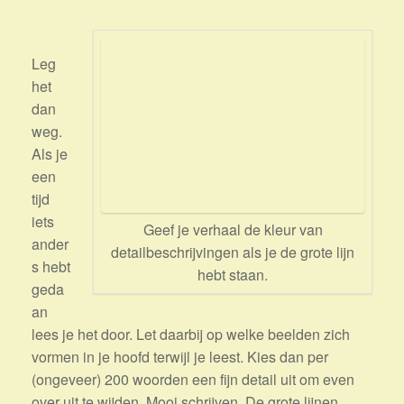
Leg
het
dan
weg.
Als je
een
tijd
iets
Geef je verhaal de kleur van
ander
detailbeschrijvingen als je de grote lijn
s hebt
hebt staan.
geda
an
lees je het door. Let daarbij op welke beelden zich
vormen in je hoofd terwijl je leest. Kies dan per
(ongeveer) 200 woorden een fijn detail uit om even
over uit te wijden. Mooi schrijven. De grote lijnen