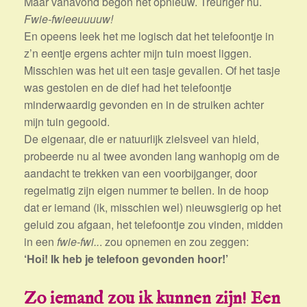
Maar vanavond begon het opnieuw. Treuriger nu.
Fwie-fwieeuuuuw!
En opeens leek het me logisch dat het telefoontje in
z’n eentje ergens achter mijn tuin moest liggen.
Misschien was het uit een tasje gevallen. Of het tasje
was gestolen en de dief had het telefoontje
minderwaardig gevonden en in de struiken achter
mijn tuin gegooid.
De eigenaar, die er natuurlijk zielsveel van hield,
probeerde nu al twee avonden lang wanhopig om de
aandacht te trekken van een voorbijganger, door
regelmatig zijn eigen nummer te bellen. In de hoop
dat er iemand (ik, misschien wel) nieuwsgierig op het
geluid zou afgaan, het telefoontje zou vinden, midden
in een
fwie-fwi..
. zou opnemen en zou zeggen:
‘Hoi! Ik heb je telefoon gevonden hoor!’
Zo iemand zou ik kunnen zijn! Een