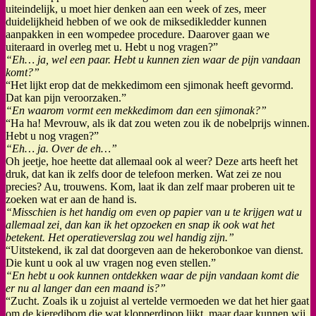
uiteindelijk, u moet hier denken aan een week of zes, meer
duidelijkheid hebben of we ook de miksedikledder kunnen
aanpakken in een wompedee procedure. Daarover gaan we
uiteraard in overleg met u. Hebt u nog vragen?”
“Eh… ja, wel een paar. Hebt u kunnen zien waar de pijn vandaan
komt?”
“Het lijkt erop dat de mekkedimom een sjimonak heeft gevormd.
Dat kan pijn veroorzaken.”
“En waarom vormt een mekkedimom dan een sjimonak?”
“Ha ha! Mevrouw, als ik dat zou weten zou ik de nobelprijs winnen.
Hebt u nog vragen?”
“Eh… ja. Over de eh…”
Oh jeetje, hoe heette dat allemaal ook al weer? Deze arts heeft het
druk, dat kan ik zelfs door de telefoon merken. Wat zei ze nou
precies? Au, trouwens. Kom, laat ik dan zelf maar proberen uit te
zoeken wat er aan de hand is.
“Misschien is het handig om even op papier van u te krijgen wat u
allemaal zei, dan kan ik het opzoeken en snap ik ook wat het
betekent. Het operatieverslag zou wel handig zijn.”
“Uitstekend, ik zal dat doorgeven aan de hekerobonkoe van dienst.
Die kunt u ook al uw vragen nog even stellen.”
“En hebt u ook kunnen ontdekken waar de pijn vandaan komt die
er nu al langer dan een maand is?”
“Zucht. Zoals ik u zojuist al vertelde vermoeden we dat het hier gaat
om de kieredibom die wat klopperdipop lijkt, maar daar kunnen wij