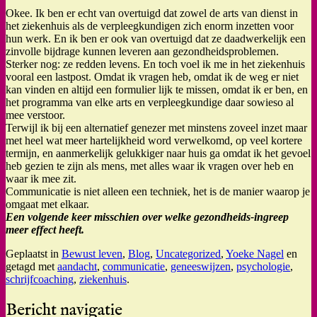
Okee. Ik ben er echt van overtuigd dat zowel de arts van dienst in
het ziekenhuis als de verpleegkundigen zich enorm inzetten voor
hun werk. En ik ben er ook van overtuigd dat ze daadwerkelijk een
zinvolle bijdrage kunnen leveren aan gezondheidsproblemen.
Sterker nog: ze redden levens. En toch voel ik me in het ziekenhuis
vooral een lastpost. Omdat ik vragen heb, omdat ik de weg er niet
kan vinden en altijd een formulier lijk te missen, omdat ik er ben, en
het programma van elke arts en verpleegkundige daar sowieso al
mee verstoor.
Terwijl ik bij een alternatief genezer met minstens zoveel inzet maar
met heel wat meer hartelijkheid word verwelkomd, op veel kortere
termijn, en aanmerkelijk gelukkiger naar huis ga omdat ik het gevoel
heb gezien te zijn als mens, met alles waar ik vragen over heb en
waar ik mee zit.
Communicatie is niet alleen een techniek, het is de manier waarop je
omgaat met elkaar.
Een volgende keer misschien over welke gezondheids-ingreep
meer effect heeft.
Geplaatst in
Bewust leven
,
Blog
,
Uncategorized
,
Yoeke Nagel
en
getagd met
aandacht
,
communicatie
,
geneeswijzen
,
psychologie
,
schrijfcoaching
,
ziekenhuis
.
Bericht navigatie