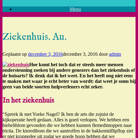
Menu
Ziekenhuis. Au.
Geplaatst op
december 3, 2016
december 3, 2016
door
admin
Hoe komt het toch dat er steeds meer mensen
ondersteuning zoeken bij andere genezers dan het ziekenhuis of
de huisarts? Ik denk dat ik het weet. En het heeft nog niet eens
te maken met waar je echt beter van wordt: dat weet je soms bij
geen van beide soorten hulpverleners echt zeker.
In het ziekenhuis
“Spreek ik met Yoeke Nagel? Ik ben de arts die zojuist de
kijkoperatie heeft gedaan. Alles is goed verlopen. We hebben een
biebeliblom gevonden die we hebben kunnen flemedimoppen naar
trictia. De kieredibom die we aantroffen in de hakkemidflipflop ziet
er niet kroppedee uit zodat we goede hoop hebben dat we