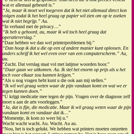
wat er allemaal gebeurd is.”
“Ja, maar ik moet wel toegeven dat ik het niet allemaal direct kon
volgen zodat ik het heel graag op papier wil zien om op te zoeken
wat ik niet begrijp.” Au.
“In verband met de privacy…”
“Ik heb u gehoord, au, maar ik wil toch heel graag dat
operatieverslag.”
“Daar hebben we dan wel printerproblemen bij.”
“Dan hoop ik dat u die op een of andere manier kunt oplossen. En
anders schrijf ik het wel even over van een computerscherm.” Au,
au.
“Zucht. Dat verslag staat vol met latijnse woorden hoor.”
“Daar gaan we uitkomen. Au. Ik stel het enorm op prijs als u het
toch voor elkaar zou kunnen krijgen.”
“Als u nog vragen hebt kunt u die ook aan mij stellen.”
“Ik wil wel graag weten waar de pijn vandaan komt en wat we er
tegen kunnen doen.”
“U krijgt medicatie mee tegen de pijn. Vragen over de diagnose zelf
moet u aan de arts voorleggen.”
“Ja, dat is fijn, die medicatie. Maar ik wil graag weten waar de pijn
vandaan komt en vandaar dat ik…”
“Momentje, ik kom zo weer bij u.”
Wacht wacht wacht. Au. Wacht. Au au.
“Nou, het is toch gelukt. We hebben wat printers moeten omzetten