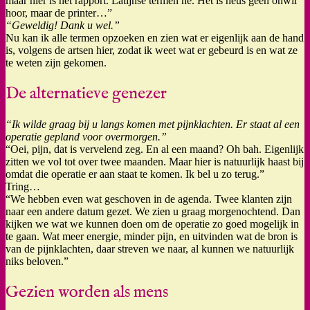
maar hier is het rapport. Latijnse termen he. Het is heus geen onwil
hoor, maar de printer…”
“Geweldig! Dank u wel.”
Nu kan ik alle termen opzoeken en zien wat er eigenlijk aan de hand
is, volgens de artsen hier, zodat ik weet wat er gebeurd is en wat ze
te weten zijn gekomen.
De alternatieve genezer
“Ik wilde graag bij u langs komen met pijnklachten. Er staat al een
operatie gepland voor overmorgen.”
“Oei, pijn, dat is vervelend zeg. En al een maand? Oh bah. Eigenlijk
zitten we vol tot over twee maanden. Maar hier is natuurlijk haast bij
omdat die operatie er aan staat te komen. Ik bel u zo terug.”
Tring…
“We hebben even wat geschoven in de agenda. Twee klanten zijn
naar een andere datum gezet. We zien u graag morgenochtend. Dan
kijken we wat we kunnen doen om de operatie zo goed mogelijk in
te gaan. Wat meer energie, minder pijn, en uitvinden wat de bron is
van de pijnklachten, daar streven we naar, al kunnen we natuurlijk
niks beloven.”
Gezien worden als mens