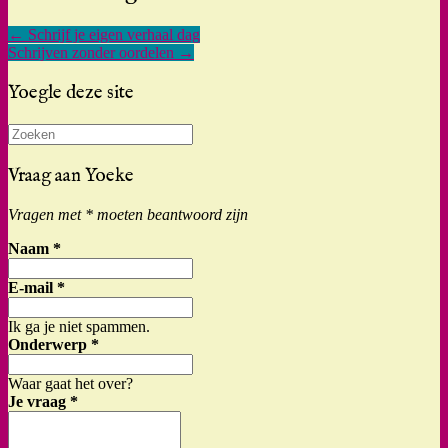
←
Schrijf je eigen verhaal dag
Schrijven zonder oordelen
→
Yoegle deze site
Zoeken
naar:
Vraag aan Yoeke
Vragen met * moeten beantwoord zijn
Naam
*
E-mail
*
Ik ga je niet spammen.
Onderwerp
*
Waar gaat het over?
Je vraag
*