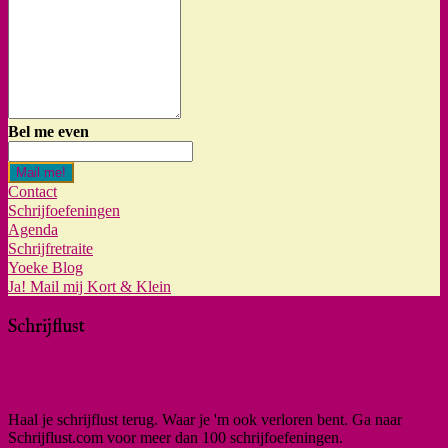
Bel me even
Mail me!
Contact
Schrijfoefeningen
Agenda
Schrijfretraite
Yoeke Blog
Ja! Mail mij Kort & Klein
Schrijflust
Haal je schrijflust terug. Waar je 'm ook verloren bent. Ga naar
Schrijflust.com voor meer dan 100 schrijfoefeningen.