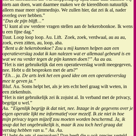
niets aan doen, want daarmee maken we de kieredibom natuurlijk
alleen maar meer sjimmedisjo. We zullen hier, dat zei ik al, nader
overleg over hebben.”
“Dus de pijn blijft…”
“U kunt al uw verdere vragen stellen aan de hekerobonkoe. Ik wens
u een fijne dag.”
Tuut. Loop loop loop. Au. Lift. Zoek, zoek, verdwaal, au au au,
zoek, even zitten, au, loop, aha.
“Bent u de hekerobonkoe? Zou u mij kunnen helpen aan een
operatieverslag zodat ik kan nalezen wat er allemaal gebeurd is en
wat we nu verder tegen de pijn kunnen doen?” Au au au.
“Het is niet gebruikelijk dat een operatieverslag wordt meegegeven,
nee. Hebt u dit besproken met de arts?”
“Eh… ja. De arts leek het een goed idee om een operatieverslag
mee te geven ja.”
Bluf. Au. Soms helpt het, als je iets echt heel graag wilt weten, in
een ziekenhuis.
“Het is niet gebruikelijk zei ik zojuist al. In verband met de privacy,
begrijpt u wel.”
Au. “Eigenlijk begrijp ik dat niet, nee. Inzage in de gegevens over je
eigen operatie lijkt me informatief voor mezelf. Ik zie niet in hoe
mijn privacy tegen mijzelf zou moeten worden beschermd. Ja, ik
snap dat het ongebruikelijk is, maar ik zou toch heel graag dat
verslag hebben van u.” Au. Au.
“U hebt de arts al gesproken? Dan heeft die u ook precies verteld