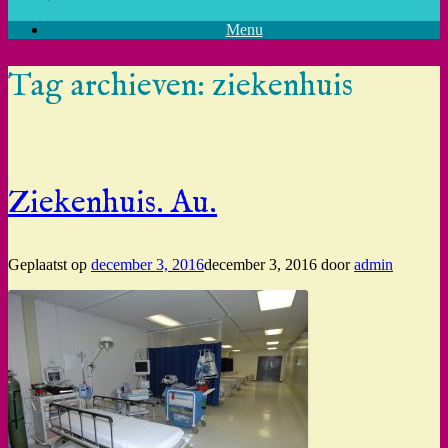
Menu
Tag archieven:
ziekenhuis
Ziekenhuis. Au.
Geplaatst op
december 3, 2016
december 3, 2016
door
admin