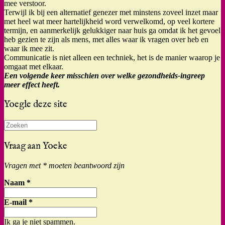
mee verstoor.
Terwijl ik bij een alternatief genezer met minstens zoveel inzet maar
met heel wat meer hartelijkheid word verwelkomd, op veel kortere
termijn, en aanmerkelijk gelukkiger naar huis ga omdat ik het gevoel
heb gezien te zijn als mens, met alles waar ik vragen over heb en
waar ik mee zit.
Communicatie is niet alleen een techniek, het is de manier waarop je
omgaat met elkaar.
Een volgende keer misschien over welke gezondheids-ingreep
meer effect heeft.
Yoegle deze site
Zoeken
naar:
Vraag aan Yoeke
Vragen met * moeten beantwoord zijn
Naam
*
E-mail
*
Ik ga je niet spammen.