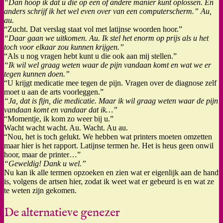
“Dan hoop ik dat u die op een of andere manier kunt oplossen. En
anders schrijf ik het wel even over van een computerscherm.” Au,
au.
“Zucht. Dat verslag staat vol met latijnse woorden hoor.”
“Daar gaan we uitkomen. Au. Ik stel het enorm op prijs als u het
toch voor elkaar zou kunnen krijgen.”
“Als u nog vragen hebt kunt u die ook aan mij stellen.”
“Ik wil wel graag weten waar de pijn vandaan komt en wat we er
tegen kunnen doen.”
“U krijgt medicatie mee tegen de pijn. Vragen over de diagnose zelf
moet u aan de arts voorleggen.”
“Ja, dat is fijn, die medicatie. Maar ik wil graag weten waar de pijn
vandaan komt en vandaar dat ik…”
“Momentje, ik kom zo weer bij u.”
Wacht wacht wacht. Au. Wacht. Au au.
“Nou, het is toch gelukt. We hebben wat printers moeten omzetten
maar hier is het rapport. Latijnse termen he. Het is heus geen onwil
hoor, maar de printer…”
“Geweldig! Dank u wel.”
Nu kan ik alle termen opzoeken en zien wat er eigenlijk aan de hand
is, volgens de artsen hier, zodat ik weet wat er gebeurd is en wat ze
te weten zijn gekomen.
De alternatieve genezer