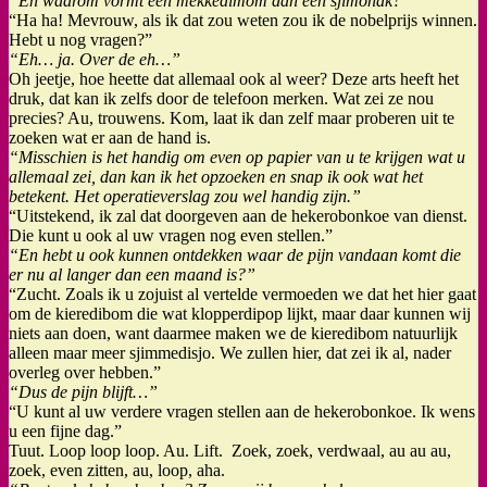
“En waarom vormt een mekkedimom dan een sjimonak?”
“Ha ha! Mevrouw, als ik dat zou weten zou ik de nobelprijs winnen.
Hebt u nog vragen?”
“Eh… ja. Over de eh…”
Oh jeetje, hoe heette dat allemaal ook al weer? Deze arts heeft het
druk, dat kan ik zelfs door de telefoon merken. Wat zei ze nou
precies? Au, trouwens. Kom, laat ik dan zelf maar proberen uit te
zoeken wat er aan de hand is.
“Misschien is het handig om even op papier van u te krijgen wat u
allemaal zei, dan kan ik het opzoeken en snap ik ook wat het
betekent. Het operatieverslag zou wel handig zijn.”
“Uitstekend, ik zal dat doorgeven aan de hekerobonkoe van dienst.
Die kunt u ook al uw vragen nog even stellen.”
“En hebt u ook kunnen ontdekken waar de pijn vandaan komt die
er nu al langer dan een maand is?”
“Zucht. Zoals ik u zojuist al vertelde vermoeden we dat het hier gaat
om de kieredibom die wat klopperdipop lijkt, maar daar kunnen wij
niets aan doen, want daarmee maken we de kieredibom natuurlijk
alleen maar meer sjimmedisjo. We zullen hier, dat zei ik al, nader
overleg over hebben.”
“Dus de pijn blijft…”
“U kunt al uw verdere vragen stellen aan de hekerobonkoe. Ik wens
u een fijne dag.”
Tuut. Loop loop loop. Au. Lift. Zoek, zoek, verdwaal, au au au,
zoek, even zitten, au, loop, aha.