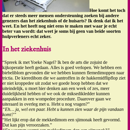
Hoe komt het toch
dat er steeds meer mensen ondersteuning zoeken bij andere
genezers dan het ziekenhuis of de huisarts? Ik denk dat ik het
weet. En het heeft nog niet eens te maken met waar je echt
beter van wordt: dat weet je soms bij geen van beide soorten
hulpverleners echt zeker.
In het ziekenhuis
“Spreek ik met Yoeke Nagel? Ik ben de arts die zojuist de
kijkoperatie heeft gedaan. Alles is goed verlopen. We hebben een
biebeliblom gevonden die we hebben kunnen flemedimoppen naar
trictia. De kieredibom die we aantroffen in de hakkemidflipflop ziet
er niet kroppedee uit zodat we goede hoop hebben dat we
uiteindelijk, u moet hier denken aan een week of zes, meer
duidelijkheid hebben of we ook de miksedikledder kunnen
aanpakken in een wompedee procedure. Daarover gaan we
uiteraard in overleg met u. Hebt u nog vragen?”
“Eh… ja, wel een paar. Hebt u kunnen zien waar de pijn vandaan
komt?”
“Het lijkt erop dat de mekkedimom een sjimonak heeft gevormd.
Dat kan pijn veroorzaken.”