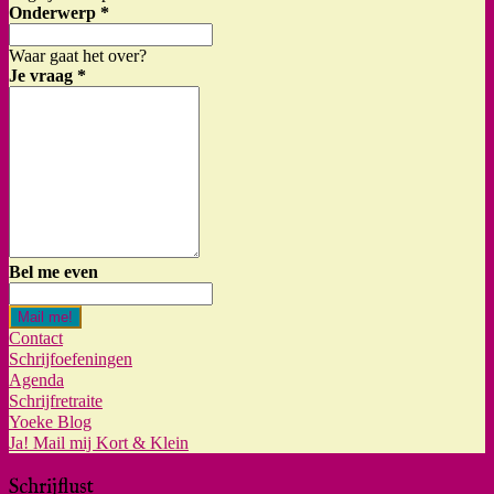
Onderwerp
*
Waar gaat het over?
Je vraag
*
Bel me even
Mail me!
Contact
Schrijfoefeningen
Agenda
Schrijfretraite
Yoeke Blog
Ja! Mail mij Kort & Klein
Schrijflust