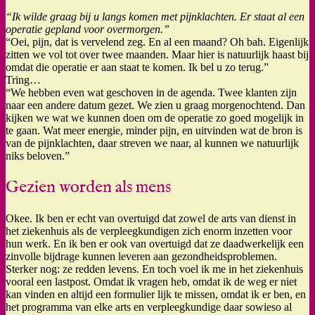
“Ik wilde graag bij u langs komen met pijnklachten. Er staat al een
operatie gepland voor overmorgen.”
“Oei, pijn, dat is vervelend zeg. En al een maand? Oh bah. Eigenlijk
zitten we vol tot over twee maanden. Maar hier is natuurlijk haast bij
omdat die operatie er aan staat te komen. Ik bel u zo terug.”
Tring…
“We hebben even wat geschoven in de agenda. Twee klanten zijn
naar een andere datum gezet. We zien u graag morgenochtend. Dan
kijken we wat we kunnen doen om de operatie zo goed mogelijk in
te gaan. Wat meer energie, minder pijn, en uitvinden wat de bron is
van de pijnklachten, daar streven we naar, al kunnen we natuurlijk
niks beloven.”
Gezien worden als mens
Okee. Ik ben er echt van overtuigd dat zowel de arts van dienst in
het ziekenhuis als de verpleegkundigen zich enorm inzetten voor
hun werk. En ik ben er ook van overtuigd dat ze daadwerkelijk een
zinvolle bijdrage kunnen leveren aan gezondheidsproblemen.
Sterker nog: ze redden levens. En toch voel ik me in het ziekenhuis
vooral een lastpost. Omdat ik vragen heb, omdat ik de weg er niet
kan vinden en altijd een formulier lijk te missen, omdat ik er ben, en
het programma van elke arts en verpleegkundige daar sowieso al