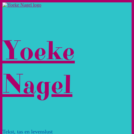
Ga
naar
de
inhoud
Yoeke
Nagel
Tekst, tas en levenslust