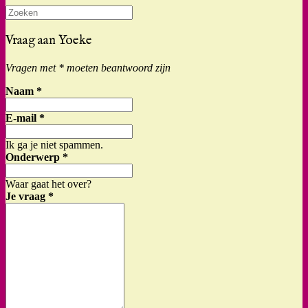
Zoeken
naar:
Vraag aan Yoeke
Vragen met * moeten beantwoord zijn
Naam
*
E-mail
*
Ik ga je niet spammen.
Onderwerp
*
Waar gaat het over?
Je vraag
*