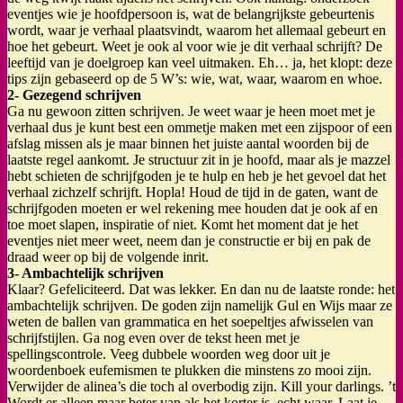
eventjes wie je hoofdpersoon is, wat de belangrijkste gebeurtenis
wordt, waar je verhaal plaatsvindt, waarom het allemaal gebeurt en
hoe het gebeurt. Weet je ook al voor wie je dit verhaal schrijft? De
leeftijd van je doelgroep kan veel uitmaken. Eh… ja, het klopt: deze
tips zijn gebaseerd op de 5 W’s: wie, wat, waar, waarom en whoe.
2- Gezegend schrijven
Ga nu gewoon zitten schrijven. Je weet waar je heen moet met je
verhaal dus je kunt best een ommetje maken met een zijspoor of een
afslag missen als je maar binnen het juiste aantal woorden bij de
laatste regel aankomt. Je structuur zit in je hoofd, maar als je mazzel
hebt schieten de schrijfgoden je te hulp en heb je het gevoel dat het
verhaal zichzelf schrijft. Hopla! Houd de tijd in de gaten, want de
schrijfgoden moeten er wel rekening mee houden dat je ook af en
toe moet slapen, inspiratie of niet. Komt het moment dat je het
eventjes niet meer weet, neem dan je constructie er bij en pak de
draad weer op bij de volgende inrit.
3- Ambachtelijk schrijven
Klaar? Gefeliciteerd. Dat was lekker. En dan nu de laatste ronde: het
ambachtelijk schrijven. De goden zijn namelijk Gul en Wijs maar ze
weten de ballen van grammatica en het soepeltjes afwisselen van
schrijfstijlen. Ga nog even over de tekst heen met je
spellingscontrole. Veeg dubbele woorden weg door uit je
woordenboek eufemismen te plukken die minstens zo mooi zijn.
Verwijder de alinea’s die toch al overbodig zijn. Kill your darlings. ’t
Wordt er alleen maar beter van als het korter is, echt waar. Laat je