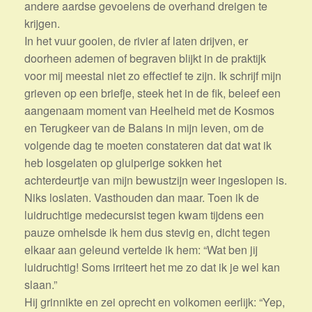
andere aardse gevoelens de overhand dreigen te
krijgen.
In het vuur gooien, de rivier af laten drijven, er
doorheen ademen of begraven blijkt in de praktijk
voor mij meestal niet zo effectief te zijn. Ik schrijf mijn
grieven op een briefje, steek het in de fik, beleef een
aangenaam moment van Heelheid met de Kosmos
en Terugkeer van de Balans in mijn leven, om de
volgende dag te moeten constateren dat dat wat ik
heb losgelaten op gluiperige sokken het
achterdeurtje van mijn bewustzijn weer ingeslopen is.
Niks loslaten. Vasthouden dan maar. Toen ik de
luidruchtige medecursist tegen kwam tijdens een
pauze omhelsde ik hem dus stevig en, dicht tegen
elkaar aan geleund vertelde ik hem: “Wat ben jij
luidruchtig! Soms irriteert het me zo dat ik je wel kan
slaan.”
Hij grinnikte en zei oprecht en volkomen eerlijk: “Yep,