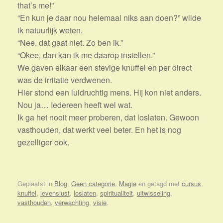
that’s me!”
“En kun je daar nou helemaal niks aan doen?” wilde
ik natuurlijk weten.
“Nee, dat gaat niet. Zo ben ik.”
“Okee, dan kan ik me daarop instellen.”
We gaven elkaar een stevige knuffel en per direct
was de irritatie verdwenen.
Hier stond een luidruchtig mens. Hij kon niet anders.
Nou ja… Iedereen heeft wel wat.
Ik ga het nooit meer proberen, dat loslaten. Gewoon
vasthouden, dat werkt veel beter. En het is nog
gezelliger ook.
Geplaatst in
Blog
,
Geen categorie
,
Magie
en getagd met
cursus
,
knuffel
,
levenslust
,
loslaten
,
spiritualiteit
,
uitwisseling
,
vasthouden
,
verwachting
,
visie
.