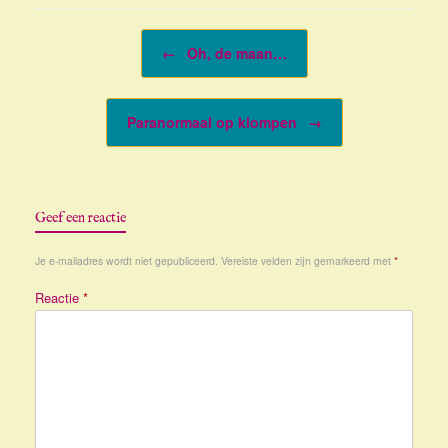
Bericht navigatie
←
Oh, de maan…
Paranormaal op klompen
→
Geef een reactie
Je e-mailadres wordt niet gepubliceerd.
Vereiste velden zijn gemarkeerd met
*
Reactie
*