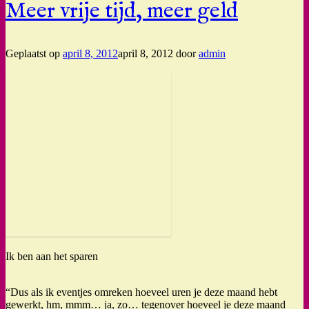
Meer vrije tijd, meer geld
Geplaatst op
april 8, 2012
april 8, 2012
door
admin
Ik ben aan het sparen
“Dus als ik eventjes omreken hoeveel uren je deze maand hebt
gewerkt, hm, mmm… ja, zo… tegenover hoeveel je deze maand