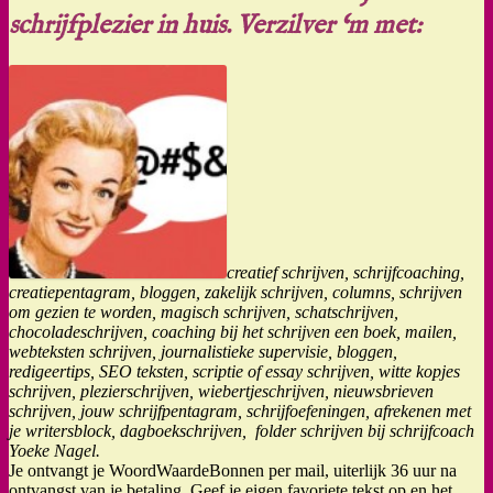
schrijfplezier in huis. Verzilver ‘m met:
creatief schrijven, schrijfcoaching,
creatiepentagram, bloggen, zakelijk schrijven, columns, schrijven
om gezien te worden, magisch schrijven, schatschrijven,
chocoladeschrijven, coaching bij het schrijven een boek, mailen,
webteksten schrijven, journalistieke supervisie, bloggen,
redigeertips, SEO teksten, scriptie of essay schrijven, witte kopjes
schrijven, plezierschrijven, wiebertjeschrijven, nieuwsbrieven
schrijven, jouw schrijfpentagram, schrijfoefeningen, afrekenen met
je writersblock, dagboekschrijven, folder schrijven bij schrijfcoach
Yoeke Nagel.
Je ontvangt je WoordWaardeBonnen per mail, uiterlijk 36 uur na
ontvangst van je betaling. Geef je eigen favoriete tekst op en het