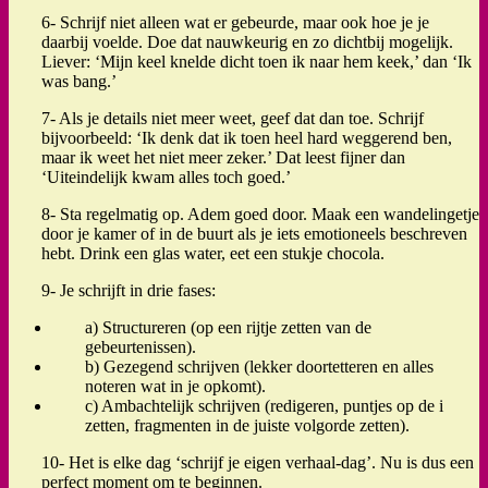
6- Schrijf niet alleen wat er gebeurde, maar ook hoe je je
daarbij voelde. Doe dat nauwkeurig en zo dichtbij mogelijk.
Liever: ‘Mijn keel knelde dicht toen ik naar hem keek,’ dan ‘Ik
was bang.’
7- Als je details niet meer weet, geef dat dan toe. Schrijf
bijvoorbeeld: ‘Ik denk dat ik toen heel hard weggerend ben,
maar ik weet het niet meer zeker.’ Dat leest fijner dan
‘Uiteindelijk kwam alles toch goed.’
8- Sta regelmatig op. Adem goed door. Maak een wandelingetje
door je kamer of in de buurt als je iets emotioneels beschreven
hebt. Drink een glas water, eet een stukje chocola.
9- Je schrijft in drie fases:
a) Structureren (op een rijtje zetten van de
gebeurtenissen).
b) Gezegend schrijven (lekker doortetteren en alles
noteren wat in je opkomt).
c) Ambachtelijk schrijven (redigeren, puntjes op de i
zetten, fragmenten in de juiste volgorde zetten).
10- Het is elke dag ‘schrijf je eigen verhaal-dag’. Nu is dus een
perfect moment om te beginnen.