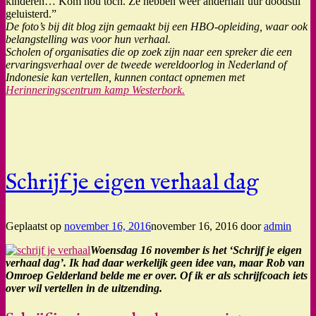
kinderen… Kom nou toch. Ze hebben weer anderhalf uur doodstil
geluisterd.”
De foto’s bij dit blog zijn gemaakt bij een HBO-opleiding, waar ook
belangstelling was voor hun verhaal.
Scholen of organisaties die op zoek zijn naar een spreker die een
ervaringsverhaal over de tweede wereldoorlog in Nederland of
Indonesie kan vertellen, kunnen contact opnemen met
Herinneringscentrum kamp Westerbork.
Schrijf je eigen verhaal dag
Geplaatst op
november 16, 2016
november 16, 2016
door
admin
Woensdag 16 november is het ‘Schrijf je eigen
verhaal dag’. Ik had daar werkelijk geen idee van, maar Rob van
Omroep Gelderland belde me er over. Of ik er als schrijfcoach iets
over wil vertellen in de uitzending.