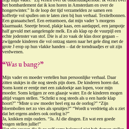
het bombardement dat ik kon horen in Amsterdam en over de
hongerwinter.” In de loop der tijd verzamelden ze samen een
koffertje vol spullen om te laten zien bij hun verhaal. Textielbonnen.
Een granaatscherf. Een eetrantsoen, dat mijn vader ’s morgens
klaarmaakt. Sneetje brood, plakje kaas, een aardappel, een jampotje
half gevuld met aangelengde melk. En als klap op de vuurpijl een
echte jodenster van stof. Die is al zo vaak de klas door gegaan –
zwijgende kinderen die vol ontzag staren naar het gele ding met de
grote J erop op hun vlakke handen – dat de torndraadjes er uit zijn
verdwenen.
“Was u bang?”
Mijn vader en moeder vertellen hun persoonlijke verhaal. Daar
zitten stukjes in die nog steeds pijn doen. De kinderen horen dat.
Soms komt er eentje met een zakdoekje aan lopen, voor mijn
moeder. Soms krijgen ze een glaasje water. En de kinderen mogen
altijd vragen stellen. “Schrikt u nog steeds als u een harde klap
hoort?” “Miste u uw moeder heel erg na de oorlog?” “Zijn
bloembollen net zo vies als spruitjes?” “Wordt u verdrietig als u ziet
dat het ergens anders ook oorlog is?”
Ja, knikken mijn ouders. “Ja. Al die dingen. En wat een goede
vragen stellen jullie!”