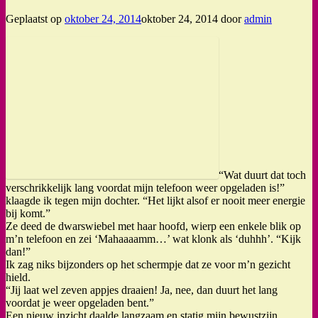
Geplaatst op
oktober 24, 2014
oktober 24, 2014
door
admin
“Wat duurt dat toch
verschrikkelijk lang voordat mijn telefoon weer opgeladen is!”
klaagde ik tegen mijn dochter. “Het lijkt alsof er nooit meer energie
bij komt.”
Ze deed de dwarswiebel met haar hoofd, wierp een enkele blik op
m’n telefoon en zei ‘Mahaaaamm…’ wat klonk als ‘duhhh’. “Kijk
dan!”
Ik zag niks bijzonders op het schermpje dat ze voor m’n gezicht
hield.
“Jij laat wel zeven appjes draaien! Ja, nee, dan duurt het lang
voordat je weer opgeladen bent.”
Een nieuw inzicht daalde langzaam en statig mijn bewustzijn