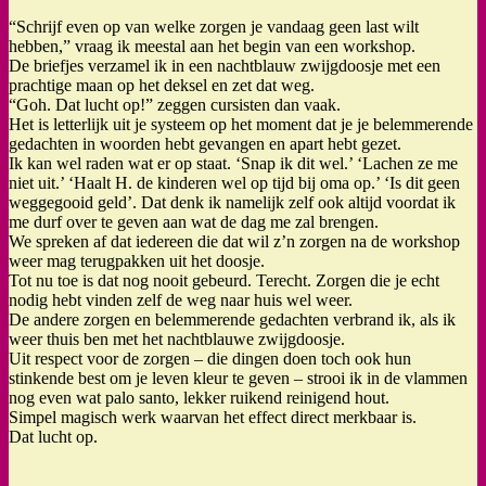
“Schrijf even op van welke zorgen je vandaag geen last wilt
hebben,” vraag ik meestal aan het begin van een workshop.
De briefjes verzamel ik in een nachtblauw zwijgdoosje met een
prachtige maan op het deksel en zet dat weg.
“Goh. Dat lucht op!” zeggen cursisten dan vaak.
Het is letterlijk uit je systeem op het moment dat je je belemmerende
gedachten in woorden hebt gevangen en apart hebt gezet.
Ik kan wel raden wat er op staat. ‘Snap ik dit wel.’ ‘Lachen ze me
niet uit.’ ‘Haalt H. de kinderen wel op tijd bij oma op.’ ‘Is dit geen
weggegooid geld’. Dat denk ik namelijk zelf ook altijd voordat ik
me durf over te geven aan wat de dag me zal brengen.
We spreken af dat iedereen die dat wil z’n zorgen na de workshop
weer mag terugpakken uit het doosje.
Tot nu toe is dat nog nooit gebeurd. Terecht. Zorgen die je echt
nodig hebt vinden zelf de weg naar huis wel weer.
De andere zorgen en belemmerende gedachten verbrand ik, als ik
weer thuis ben met het nachtblauwe zwijgdoosje.
Uit respect voor de zorgen – die dingen doen toch ook hun
stinkende best om je leven kleur te geven – strooi ik in de vlammen
nog even wat palo santo, lekker ruikend reinigend hout.
Simpel magisch werk waarvan het effect direct merkbaar is.
Dat lucht op.