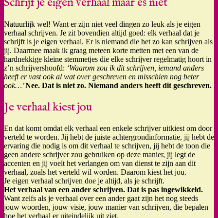
Schrijf je eigen verhaal maar es niet
Natuurlijk wel! Want er zijn niet veel dingen zo leuk als je eigen
verhaal schrijven. Je zit bovendien altijd goed: elk verhaal dat je
schrijft is je eigen verhaal. Er is niemand die het zo kan schrijven als
jij. Daarmee maak ik graag meteen korte metten met een van de
hardnekkige kleine stemmetjes die elke schrijver regelmatig hoort in
z’n schrijvershoofd:
‘Waarom zou ik dit schrijven, iemand anders
heeft er vast ook al wat over geschreven en misschien nog beter
ook…’
Nee. Dat is niet zo. Niemand anders heeft dit geschreven.
Je verhaal kiest jou
En dat komt omdat elk verhaal een enkele schrijver uitkiest om door
verteld te worden. Jij hebt de juiste achtergrondinformatie, jij hebt de
ervaring die nodig is om dit verhaal te schrijven, jij hebt de toon die
geen andere schrijver zou gebruiken op deze manier, jij legt de
accenten en jij voelt het verlangen om van dienst te zijn aan dit
verhaal, zoals het verteld wil worden. Daarom kiest het jou.
Je eigen verhaal schrijven doe je altijd, als je schrijft.
Het verhaal van een ander schrijven. Dat is pas ingewikkeld.
Want zelfs als je verhaal over een ander gaat zijn het nog steeds
jouw woorden, jouw visie, jouw manier van schrijven, die bepalen
hoe het verhaal er uiteindelijk uit ziet.