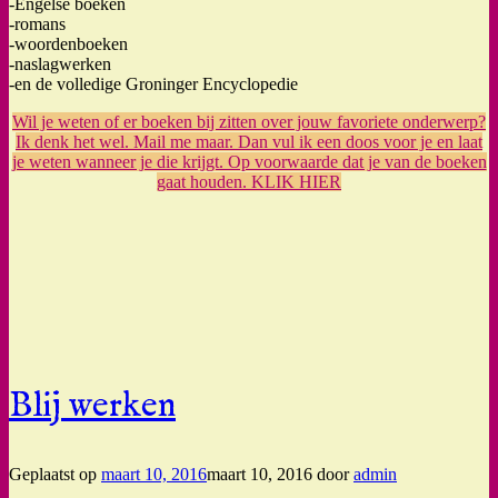
-Engelse boeken
-romans
-woordenboeken
-naslagwerken
-en de volledige Groninger Encyclopedie
Wil je weten of er boeken bij zitten over jouw favoriete onderwerp?
Ik denk het wel. Mail me maar. Dan vul ik een doos voor je en laat
je weten wanneer je die krijgt. Op voorwaarde dat je van de boeken
gaat houden. KLIK HIER
Blij werken
Geplaatst op
maart 10, 2016
maart 10, 2016
door
admin