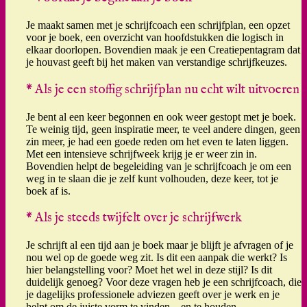
Je maakt samen met je schrijfcoach een schrijfplan, een opzet
voor je boek, een overzicht van hoofdstukken die logisch in
elkaar doorlopen. Bovendien maak je een Creatiepentagram dat
je houvast geeft bij het maken van verstandige schrijfkeuzes.
* Als je een stoffig schrijfplan nu echt wilt uitvoeren
Je bent al een keer begonnen en ook weer gestopt met je boek.
Te weinig tijd, geen inspiratie meer, te veel andere dingen, geen
zin meer, je had een goede reden om het even te laten liggen.
Met een intensieve schrijfweek krijg je er weer zin in.
Bovendien helpt de begeleiding van je schrijfcoach je om een
weg in te slaan die je zelf kunt volhouden, deze keer, tot je
boek af is.
* Als je steeds twijfelt over je schrijfwerk
Je schrijft al een tijd aan je boek maar je blijft je afvragen of je
nou wel op de goede weg zit. Is dit een aanpak die werkt? Is
hier belangstelling voor? Moet het wel in deze stijl? Is dit
duidelijk genoeg? Voor deze vragen heb je een schrijfcoach, die
je dagelijks professionele adviezen geeft over je werk en je
helpt om de juiste vorm te vinden – en te houden.