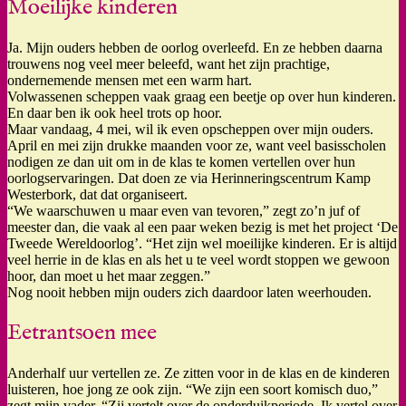
Moeilijke kinderen
Ja. Mijn ouders hebben de oorlog overleefd. En ze hebben daarna
trouwens nog veel meer beleefd, want het zijn prachtige,
ondernemende mensen met een warm hart.
Volwassenen scheppen vaak graag een beetje op over hun kinderen.
En daar ben ik ook heel trots op hoor.
Maar vandaag, 4 mei, wil ik even opscheppen over mijn ouders.
April en mei zijn drukke maanden voor ze, want veel basisscholen
nodigen ze dan uit om in de klas te komen vertellen over hun
oorlogservaringen. Dat doen ze via Herinneringscentrum Kamp
Westerbork, dat dat organiseert.
“We waarschuwen u maar even van tevoren,” zegt zo’n juf of
meester dan, die vaak al een paar weken bezig is met het project ‘De
Tweede Wereldoorlog’. “Het zijn wel moeilijke kinderen. Er is altijd
veel herrie in de klas en als het u te veel wordt stoppen we gewoon
hoor, dan moet u het maar zeggen.”
Nog nooit hebben mijn ouders zich daardoor laten weerhouden.
Eetrantsoen mee
Anderhalf uur vertellen ze. Ze zitten voor in de klas en de kinderen
luisteren, hoe jong ze ook zijn. “We zijn een soort komisch duo,”
zegt mijn vader. “Zij vertelt over de onderduikperiode. Ik vertel over