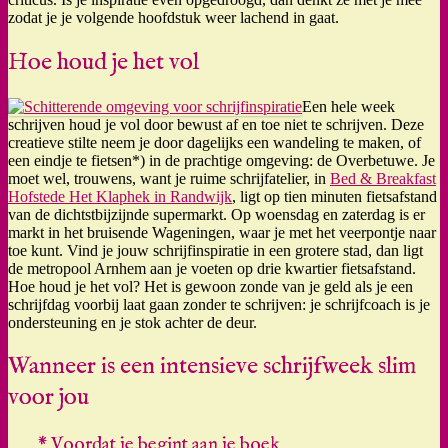
zodat je je volgende hoofdstuk weer lachend in gaat.
Hoe houd je het vol
Een hele week
schrijven houd je vol door bewust af en toe niet te schrijven. Deze
creatieve stilte neem je door dagelijks een wandeling te maken, of
een eindje te fietsen*) in de prachtige omgeving: de Overbetuwe. Je
moet wel, trouwens, want je ruime schrijfatelier, in
Bed & Breakfast
Hofstede Het Klaphek in Randwijk
, ligt op tien minuten fietsafstand
van de dichtstbijzijnde supermarkt. Op woensdag en zaterdag is er
markt in het bruisende Wageningen, waar je met het veerpontje naar
toe kunt. Vind je jouw schrijfinspiratie in een grotere stad, dan ligt
de metropool Arnhem aan je voeten op drie kwartier fietsafstand.
Hoe houd je het vol? Het is gewoon zonde van je geld als je een
schrijfdag voorbij laat gaan zonder te schrijven: je schrijfcoach is je
ondersteuning en je stok achter de deur.
Wanneer is een intensieve schrijfweek slim
voor jou
* Voordat je begint aan je boek