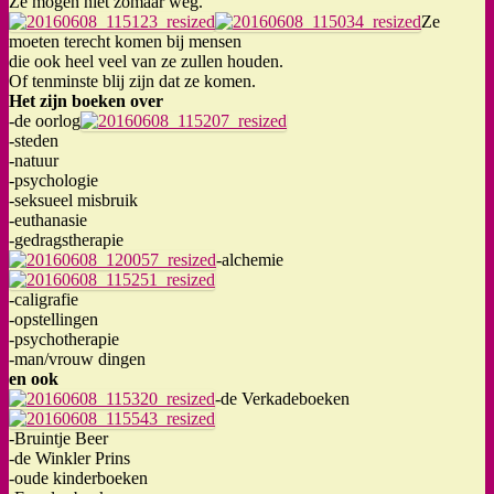
Ze mogen niet zomaar weg.
Ze
moeten terecht komen bij mensen
die ook heel veel van ze zullen houden.
Of tenminste blij zijn dat ze komen.
Het zijn boeken over
-de oorlog
-steden
-natuur
-psychologie
-seksueel misbruik
-euthanasie
-gedragstherapie
-alchemie
-caligrafie
-opstellingen
-psychotherapie
-man/vrouw dingen
en ook
-de Verkadeboeken
-Bruintje Beer
-de Winkler Prins
-oude kinderboeken