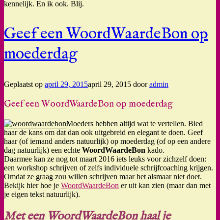
kennelijk. En ik ook. Blij.
Geef een WoordWaardeBon op
moederdag
Geplaatst op
april 29, 2015
april 29, 2015
door
admin
Geef een WoordWaardeBon op moederdag
Moeders hebben altijd wat te vertellen. Bied
haar de kans om dat dan ook uitgebreid en elegant te doen. Geef
haar (of iemand anders natuurlijk) op moederdag (of op een andere
dag natuurlijk) een echte
WoordWaardeBon
kado.
Daarmee kan ze nog tot maart 2016 iets leuks voor zichzelf doen:
een workshop schrijven of zelfs individuele schrijfcoaching krijgen.
Omdat ze graag zou willen schrijven maar het alsmaar niet doet.
Bekijk hier hoe je
WoordWaardeBon
er uit kan zien (maar dan met
je eigen tekst natuurlijk).
Met een WoordWaardeBon haal je