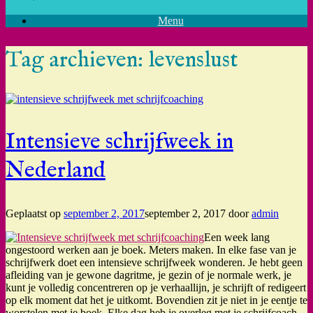
Menu
Tag archieven:
levenslust
Intensieve schrijfweek in
Nederland
Geplaatst op
september 2, 2017
september 2, 2017
door
admin
Een week lang
ongestoord werken aan je boek. Meters maken. In elke fase van je
schrijfwerk doet een intensieve schrijfweek wonderen. Je hebt geen
afleiding van je gewone dagritme, je gezin of je normale werk, je
kunt je volledig concentreren op je verhaallijn, je schrijft of redigeert
op elk moment dat het je uitkomt. Bovendien zit je niet in je eentje te
worstelen met je boek. Elke dag heb je overleg met je schrijfcoach.