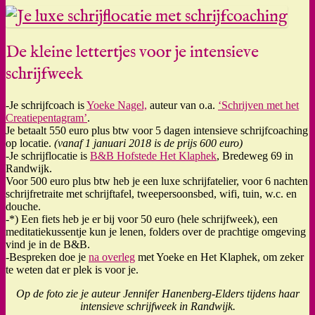
De kleine lettertjes voor je intensieve
schrijfweek
-Je schrijfcoach is
Yoeke Nagel,
auteur van o.a.
‘Schrijven met het
Creatiepentagram’
.
Je betaalt 550 euro plus btw voor 5 dagen intensieve schrijfcoaching
op locatie.
(vanaf 1 januari 2018 is de prijs 600 euro)
-Je schrijflocatie is
B&B Hofstede Het Klaphek
, Bredeweg 69 in
Randwijk.
Voor 500 euro plus btw heb je een luxe schrijfatelier, voor 6 nachten
schrijfretraite met schrijftafel, tweepersoonsbed, wifi, tuin, w.c. en
douche.
-*) Een fiets heb je er bij voor 50 euro (hele schrijfweek), een
meditatiekussentje kun je lenen, folders over de prachtige omgeving
vind je in de B&B.
-Bespreken doe je
na overleg
met Yoeke en Het Klaphek, om zeker
te weten dat er plek is voor je.
Op de foto zie je auteur Jennifer Hanenberg-Elders tijdens haar
intensieve schrijfweek in Randwijk.