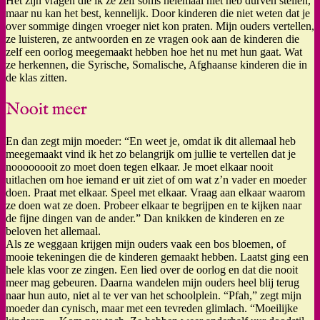
Het zijn vragen die ik ze zelf soms helemaal niet heb durven stellen,
maar nu kan het best, kennelijk. Door kinderen die niet weten dat je
over sommige dingen vroeger niet kon praten. Mijn ouders vertellen,
ze luisteren, ze antwoorden en ze vragen ook aan de kinderen die
zelf een oorlog meegemaakt hebben hoe het nu met hun gaat. Wat
ze herkennen, die Syrische, Somalische, Afghaanse kinderen die in
de klas zitten.
Nooit meer
En dan zegt mijn moeder: “En weet je, omdat ik dit allemaal heb
meegemaakt vind ik het zo belangrijk om jullie te vertellen dat je
noooooooit zo moet doen tegen elkaar. Je moet elkaar nooit
uitlachen om hoe iemand er uit ziet of om wat z’n vader en moeder
doen. Praat met elkaar. Speel met elkaar. Vraag aan elkaar waarom
ze doen wat ze doen. Probeer elkaar te begrijpen en te kijken naar
de fijne dingen van de ander.” Dan knikken de kinderen en ze
beloven het allemaal.
Als ze weggaan krijgen mijn ouders vaak een bos bloemen, of
mooie tekeningen die de kinderen gemaakt hebben. Laatst ging een
hele klas voor ze zingen. Een lied over de oorlog en dat die nooit
meer mag gebeuren. Daarna wandelen mijn ouders heel blij terug
naar hun auto, niet al te ver van het schoolplein. “Pfah,” zegt mijn
moeder dan cynisch, maar met een tevreden glimlach. “Moeilijke