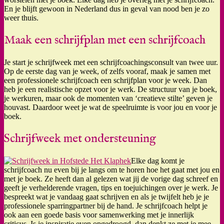
En je blijft gewoon in Nederland dus in geval van nood ben je zo
weer thuis.
Maak een schrijfplan met een schrijfcoach
Je start je schrijfweek met een schrijfcoachingsconsult van twee uur.
Op de eerste dag van je week, of zelfs vooraf, maak je samen met
een professionele schrijfcoach een schrijfplan voor je week. Dan
heb je een realistische opzet voor je werk. De structuur van je boek,
je werkuren, maar ook de momenten van ‘creatieve stilte’ geven je
houvast. Daardoor weet je wat de speelruimte is voor jou en voor je
boek.
Schrijfweek met ondersteuning
Elke dag komt je
schrijfcoach nu even bij je langs om te horen hoe het gaat met jou en
met je boek. Ze heeft dan al gelezen wat jij de vorige dag schreef en
geeft je verhelderende vragen, tips en toejuichingen over je werk. Je
bespreekt wat je vandaag gaat schrijven en als je twijfelt heb je je
professionele sparringpartner bij de hand. Je schrijfcoach helpt je
ook aan een goede basis voor samenwerking met je innerlijk
criticus. Is je inspiratie even opgedroogd, dan denkt ze met je mee