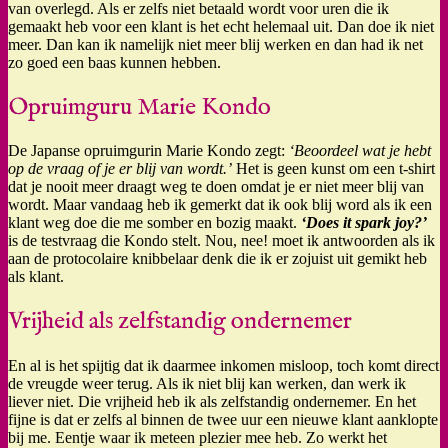
van overlegd. Als er zelfs niet betaald wordt voor uren die ik
gemaakt heb voor een klant is het echt helemaal uit. Dan doe ik niet
meer. Dan kan ik namelijk niet meer blij werken en dan had ik net
zo goed een baas kunnen hebben.
Opruimguru Marie Kondo
De Japanse opruimgurin Marie Kondo zegt:
‘Beoordeel wat je hebt
op de vraag of je er blij van wordt.’
Het is geen kunst om een t-shirt
dat je nooit meer draagt weg te doen omdat je er niet meer blij van
wordt. Maar vandaag heb ik gemerkt dat ik ook blij word als ik een
klant weg doe die me somber en bozig maakt.
‘Does it spark joy?’
is de testvraag die Kondo stelt. Nou, nee! moet ik antwoorden als ik
aan de protocolaire knibbelaar denk die ik er zojuist uit gemikt heb
als klant.
Vrijheid als zelfstandig ondernemer
En al is het spijtig dat ik daarmee inkomen misloop, toch komt direct
de vreugde weer terug. Als ik niet blij kan werken, dan werk ik
liever niet. Die vrijheid heb ik als zelfstandig ondernemer. En het
fijne is dat er zelfs al binnen de twee uur een nieuwe klant aanklopte
bij me. Eentje waar ik meteen plezier mee heb. Zo werkt het