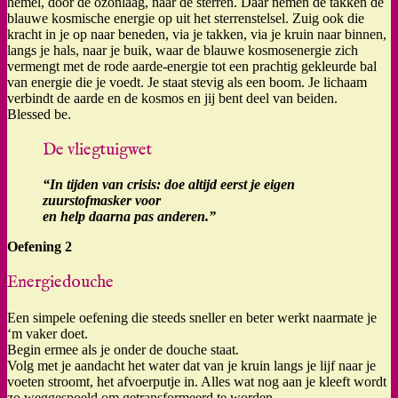
hemel, door de ozonlaag, naar de sterren. Daar nemen de takken de
blauwe kosmische energie op uit het sterrenstelsel. Zuig ook die
kracht in je op naar beneden, via je takken, via je kruin naar binnen,
langs je hals, naar je buik, waar de blauwe kosmosenergie zich
vermengt met de rode aarde-energie tot een prachtig gekleurde bal
van energie die je voedt. Je staat stevig als een boom. Je lichaam
verbindt de aarde en de kosmos en jij bent deel van beiden.
Blessed be.
De vliegtuigwet
“In tijden van crisis: doe altijd eerst je eigen
zuurstofmasker voor
en help daarna pas anderen.”
Oefening 2
Energiedouche
Een simpele oefening die steeds sneller en beter werkt naarmate je
‘m vaker doet.
Begin ermee als je onder de douche staat.
Volg met je aandacht het water dat van je kruin langs je lijf naar je
voeten stroomt, het afvoerputje in. Alles wat nog aan je kleeft wordt
zo weggespoeld om getransformeerd te worden.