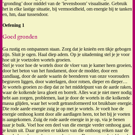
‘gronding’ door middel van de ‘levensboom’ visualisatie. Gebruik
het in elke lastige situatie, bij vermoeidheid, om energie bij te tanken
en, hm, daar tussendoor.
Oefening 1
Goed gronden
Ga rustig en ontspannen staan. Zorg dat je knieën een tikje gebogen
zijn. Sluit je ogen. Haal diep adem. Op je uitademing stel je je voor
hoe uit je voetzolen wortels groeien.
Stel je voor hoe de wortels door de vloer van je kamer heen groeien,
door het beton van het fundament, door de modder, door een
zandlaag, door de aarde waarin de beenderen van onze voorouders
begraven liggen, door waterlagen, door rotsen, dieper en dieper…
Je wortels groeien zo diep dat ze het middelpunt van de aarde raken,
waar de kolkende lava gloeit en borrelt. Alles wat je niet meer nodig
hebt aan zorgen, problemen, laat je door de wortels in die kolkende
massa glijden, waar het wordt getransformeerd tot bruikbare energie.
Die rode aarde energie zuig je op met je wortels. Je voelt hoe de
energie omhoog komt door alle aardlagen heen, tot het bij je voeten
is aangekomen. Zuig de rode aarde energie in je op, via je benen
naar je buik. Voel hoe een deel van die energie verder omhoog gaat,
je kruin uit. Daar groeien er takken van die omhoog reiken naar de