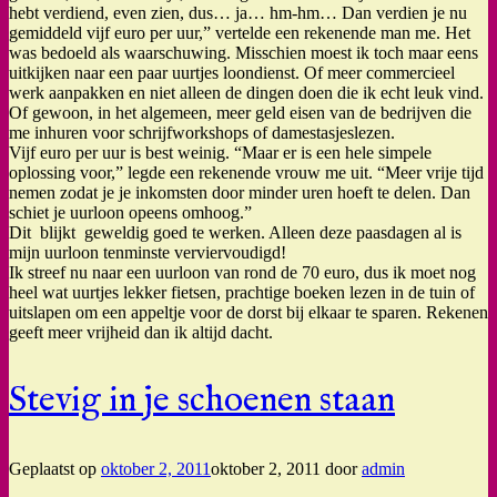
hebt verdiend, even zien, dus… ja… hm-hm… Dan verdien je nu
gemiddeld vijf euro per uur,” vertelde een rekenende man me. Het
was bedoeld als waarschuwing. Misschien moest ik toch maar eens
uitkijken naar een paar uurtjes loondienst. Of meer commercieel
werk aanpakken en niet alleen de dingen doen die ik echt leuk vind.
Of gewoon, in het algemeen, meer geld eisen van de bedrijven die
me inhuren voor schrijfworkshops of damestasjeslezen.
Vijf euro per uur is best weinig. “Maar er is een hele simpele
oplossing voor,” legde een rekenende vrouw me uit. “Meer vrije tijd
nemen zodat je je inkomsten door minder uren hoeft te delen. Dan
schiet je uurloon opeens omhoog.”
Dit blijkt geweldig goed te werken. Alleen deze paasdagen al is
mijn uurloon tenminste verviervoudigd!
Ik streef nu naar een uurloon van rond de 70 euro, dus ik moet nog
heel wat uurtjes lekker fietsen, prachtige boeken lezen in de tuin of
uitslapen om een appeltje voor de dorst bij elkaar te sparen. Rekenen
geeft meer vrijheid dan ik altijd dacht.
Stevig in je schoenen staan
Geplaatst op
oktober 2, 2011
oktober 2, 2011
door
admin