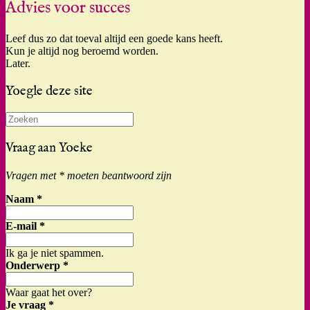
Advies voor succes
Leef dus zo dat toeval altijd een goede kans heeft.
Kun je altijd nog beroemd worden.
Later.
Yoegle deze site
Zoeken
naar:
Vraag aan Yoeke
Vragen met * moeten beantwoord zijn
Naam
*
E-mail
*
Ik ga je niet spammen.
Onderwerp
*
Waar gaat het over?
Je vraag
*