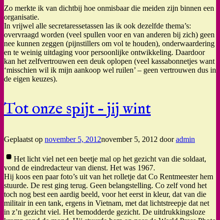
Zo merkte ik van dichtbij hoe onmisbaar die meiden zijn binnen een
organisatie.
In vrijwel alle secretaressetassen las ik ook dezelfde thema’s:
overvraagd worden (veel spullen voor en van anderen bij zich) geen
nee kunnen zeggen (pijnstillers om vol te houden), onderwaardering
en te weinig uitdaging voor persoonlijke ontwikkeling. Daardoor
kan het zelfvertrouwen een deuk oplopen (veel kassabonnetjes want
‘misschien wil ik mijn aankoop wel ruilen’ – geen vertrouwen dus in
de eigen keuzes).
Tot onze spijt – jij wint
Geplaatst op
november 5, 2012
november 5, 2012
door
admin
Het licht viel net een beetje mal op het gezicht van die soldaat,
vond de eindredacteur van dienst. Het was 1967.
Hij koos een paar foto’s uit van het rolletje dat Co Rentmeester hem
stuurde. De rest ging terug. Geen belangstelling. Co zelf vond het
toch nog best een aardig beeld, voor het eerst in kleur, dat van die
militair in een tank, ergens in Vietnam, met dat lichtstreepje dat net
in z’n gezicht viel. Het bemodderde gezicht. De uitdrukkingsloze