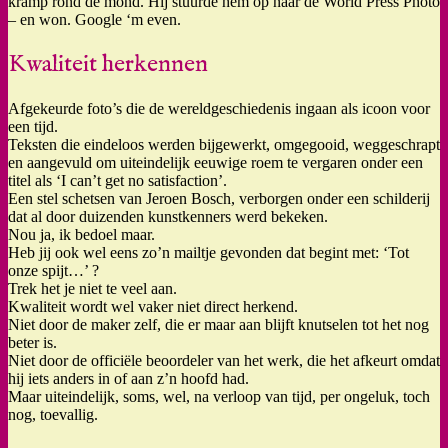
kramp rond de mond. Hij stuurde hem op naar de World Press Photo
– en won. Google ‘m even.
Kwaliteit herkennen
Afgekeurde foto’s die de wereldgeschiedenis ingaan als icoon voor
een tijd.
Teksten die eindeloos werden bijgewerkt, omgegooid, weggeschrapt
en aangevuld om uiteindelijk eeuwige roem te vergaren onder een
titel als ‘I can’t get no satisfaction’.
Een stel schetsen van Jeroen Bosch, verborgen onder een schilderij
dat al door duizenden kunstkenners werd bekeken.
Nou ja, ik bedoel maar.
Heb jij ook wel eens zo’n mailtje gevonden dat begint met: ‘Tot
onze spijt…’ ?
Trek het je niet te veel aan.
Kwaliteit wordt wel vaker niet direct herkend.
Niet door de maker zelf, die er maar aan blijft knutselen tot het nog
beter is.
Niet door de officiële beoordeler van het werk, die het afkeurt omdat
hij iets anders in of aan z’n hoofd had.
Maar uiteindelijk, soms, wel, na verloop van tijd, per ongeluk, toch
nog, toevallig.