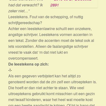
had dat verwacht? Ik
zeker niet…”
Leestekens. Fout van de schepping, of nuttig
schrijfgereedschap?
Achter een leestekenlawine schuilt een onzekere,
angstige schrijver. Leestekens vormen accenten in
een tekst. Zonder die accenten moet de tekst ook al
iets voorstellen. Alleen de faalangstige schrijver
vreest te vaak dat ‘m dat niet lukt en
overcompenseert.
De leestekens op zich:
-!-
Als een gegeven verbijstert kan het altijd zo
genoteerd worden dat de zin zelf een uitroepteken is.
Die hoeft er dan niet achter te staan. Wie veel
uitroeptekens gebruikt komt misschien uit een gezin
met twaalf kinderen, waar het heel wat moeite kost
om een beetje aandacht te krijgen. Of hij is bang dat