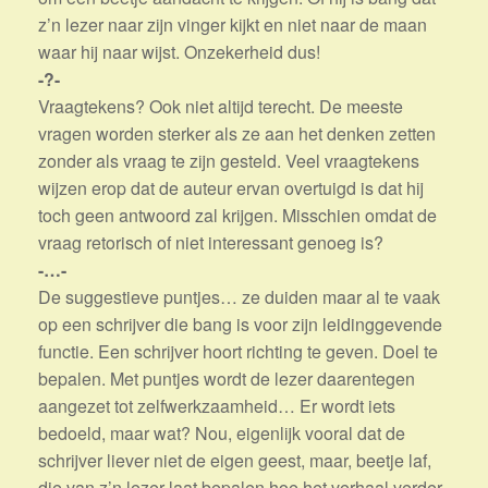
z’n lezer naar zijn vinger kijkt en niet naar de maan
waar hij naar wijst. Onzekerheid dus!
-?-
Vraagtekens? Ook niet altijd terecht. De meeste
vragen worden sterker als ze aan het denken zetten
zonder als vraag te zijn gesteld. Veel vraagtekens
wijzen erop dat de auteur ervan overtuigd is dat hij
toch geen antwoord zal krijgen. Misschien omdat de
vraag retorisch of niet interessant genoeg is?
-…-
De suggestieve puntjes… ze duiden maar al te vaak
op een schrijver die bang is voor zijn leidinggevende
functie. Een schrijver hoort richting te geven. Doel te
bepalen. Met puntjes wordt de lezer daarentegen
aangezet tot zelfwerkzaamheid… Er wordt iets
bedoeld, maar wat? Nou, eigenlijk vooral dat de
schrijver liever niet de eigen geest, maar, beetje laf,
die van z’n lezer laat bepalen hoe het verhaal verder