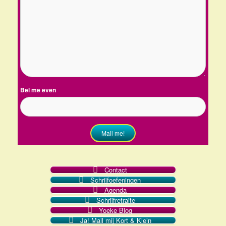
Bel me even
Mail me!
Contact
Schrijfoefeningen
Agenda
Schrijfretraite
Yoeke Blog
Ja! Mail mij Kort & Klein