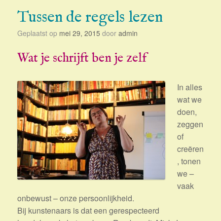
Tussen de regels lezen
Geplaatst op
mei 29, 2015
door
admin
Wat je schrijft ben je zelf
In alles
wat we
doen,
zeggen
of
creëren
, tonen
we –
vaak
onbewust – onze persoonlijkheid.
Bij kunstenaars is dat een gerespecteerd