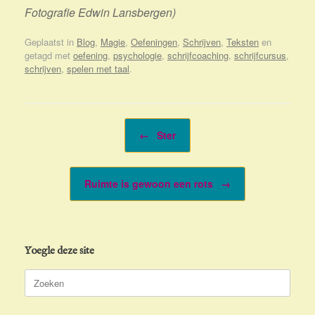
Fotografie Edwin Lansbergen)
Geplaatst in
Blog
,
Magie
,
Oefeningen
,
Schrijven
,
Teksten
en
getagd met
oefening
,
psychologie
,
schrijfcoaching
,
schrijfcursus
,
schrijven
,
spelen met taal
.
Bericht navigatie
←
Ster
Ruimte is gewoon een rots
→
Yoegle deze site
Zoeken
naar: