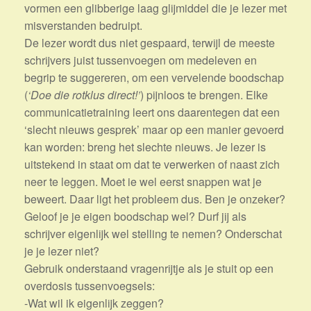
vormen een glibberige laag glijmiddel die je lezer met
misverstanden bedruipt.
De lezer wordt dus niet gespaard, terwijl de meeste
schrijvers juist tussenvoegen om medeleven en
begrip te suggereren, om een vervelende boodschap
(
‘Doe die rotklus direct!’
) pijnloos te brengen. Elke
communicatietraining leert ons daarentegen dat een
‘slecht nieuws gesprek’ maar op een manier gevoerd
kan worden: breng het slechte nieuws. Je lezer is
uitstekend in staat om dat te verwerken of naast zich
neer te leggen. Moet ie wel eerst snappen wat je
beweert. Daar ligt het probleem dus. Ben je onzeker?
Geloof je je eigen boodschap wel? Durf jij als
schrijver eigenlijk wel stelling te nemen? Onderschat
je je lezer niet?
Gebruik onderstaand vragenrijtje als je stuit op een
overdosis tussenvoegsels:
-Wat wil ik eigenlijk zeggen?