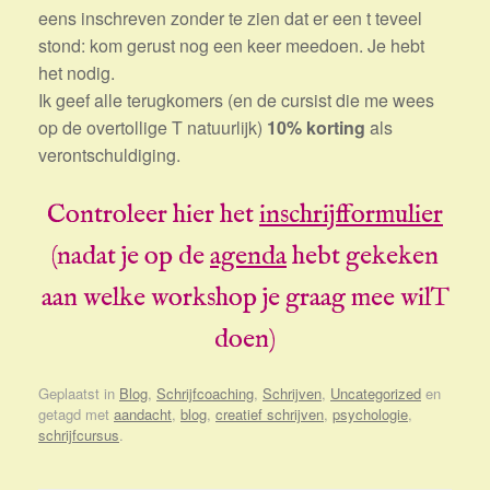
eens inschreven zonder te zien dat er een t teveel
stond: kom gerust nog een keer meedoen. Je hebt
het nodig.
Ik geef alle terugkomers (en de cursist die me wees
op de overtollige T natuurlijk)
10% korting
als
verontschuldiging.
Controleer hier het
inschrijfformulier
(nadat je op de
agenda
hebt gekeken
aan welke workshop je graag mee wilT
doen)
Geplaatst in
Blog
,
Schrijfcoaching
,
Schrijven
,
Uncategorized
en
getagd met
aandacht
,
blog
,
creatief schrijven
,
psychologie
,
schrijfcursus
.