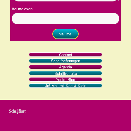
Bel me even
Mail me!
Contact
Schrijfoefeningen
Agenda
Schrijfretraite
Yoeke Blog
Ja! Mail mij Kort & Klein
Schrijflust