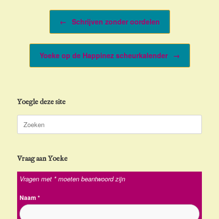
Bericht navigatie
←
Schrijven zonder oordelen
Yoeke op de Happinez scheurkalender
→
Yoegle deze site
Zoeken
naar:
Vraag aan Yoeke
Vragen met * moeten beantwoord zijn
Naam
*