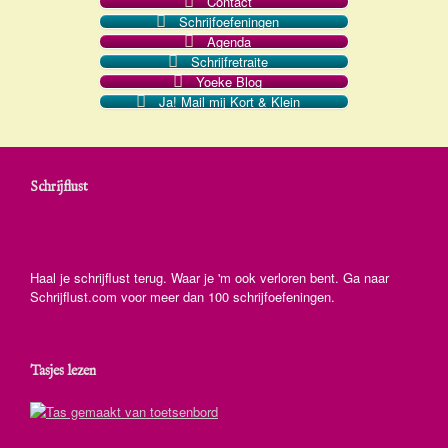
Contact
Schrijfoefeningen
Agenda
Schrijfretraite
Yoeke Blog
Ja! Mail mij Kort & Klein
Schrijflust
Haal je schrijflust terug. Waar je 'm ook verloren bent. Ga naar
Schrijflust.com voor meer dan 100 schrijfoefeningen.
Tasjes lezen