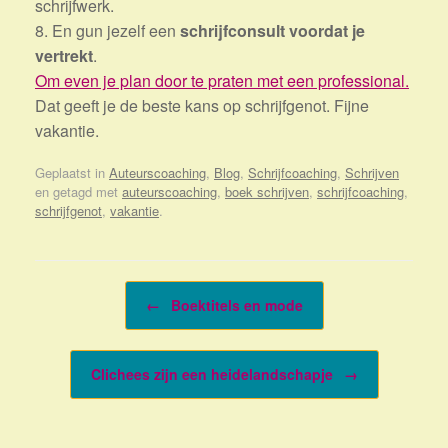
schrijfwerk.
8. En gun jezelf een
schrijfconsult voordat je
vertrekt
.
Om even je plan door te praten met een professional.
Dat geeft je de beste kans op schrijfgenot. Fijne
vakantie.
Geplaatst in
Auteurscoaching
,
Blog
,
Schrijfcoaching
,
Schrijven
en getagd met
auteurscoaching
,
boek schrijven
,
schrijfcoaching
,
schrijfgenot
,
vakantie
.
Bericht navigatie
←
Boektitels en mode
Clichees zijn een heidelandschapje
→