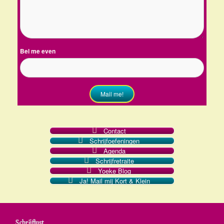
Bel me even
Mail me!
Contact
Schrijfoefeningen
Agenda
Schrijfretraite
Yoeke Blog
Ja! Mail mij Kort & Klein
Schrijflust