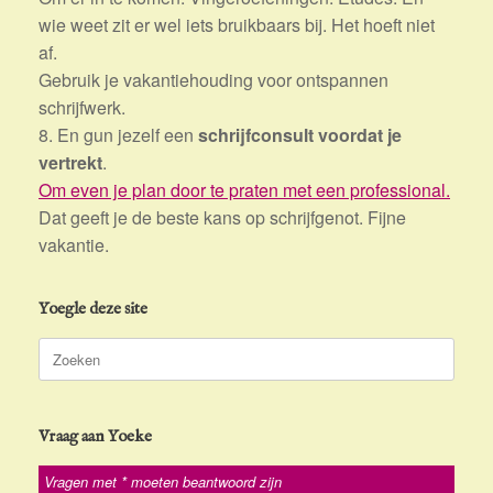
wie weet zit er wel iets bruikbaars bij. Het hoeft niet
af.
Gebruik je vakantiehouding voor ontspannen
schrijfwerk.
8. En gun jezelf een
schrijfconsult voordat je
vertrekt
.
Om even je plan door te praten met een professional.
Dat geeft je de beste kans op schrijfgenot. Fijne
vakantie.
Yoegle deze site
Zoeken
naar:
Vraag aan Yoeke
Vragen met * moeten beantwoord zijn