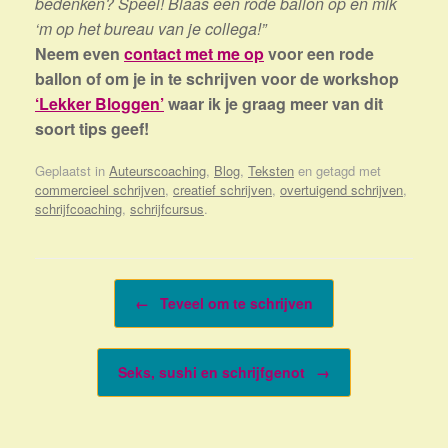
bedenken? Speel! Blaas een rode ballon op en mik
‘m op het bureau van je collega!”
Neem even
contact met me op
voor een rode
ballon of om je in te schrijven voor de workshop
‘Lekker Bloggen’
waar ik je graag meer van dit
soort tips geef!
Geplaatst in
Auteurscoaching
,
Blog
,
Teksten
en getagd met
commercieel schrijven
,
creatief schrijven
,
overtuigend schrijven
,
schrijfcoaching
,
schrijfcursus
.
Bericht navigatie
←
Teveel om te schrijven
Seks, sushi en schrijfgenot
→