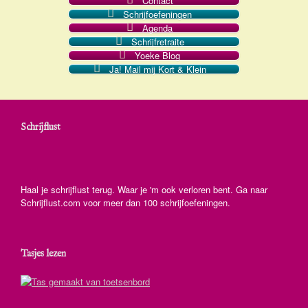
Contact
Schrijfoefeningen
Agenda
Schrijfretraite
Yoeke Blog
Ja! Mail mij Kort & Klein
Schrijflust
Haal je schrijflust terug. Waar je 'm ook verloren bent. Ga naar
Schrijflust.com voor meer dan 100 schrijfoefeningen.
Tasjes lezen