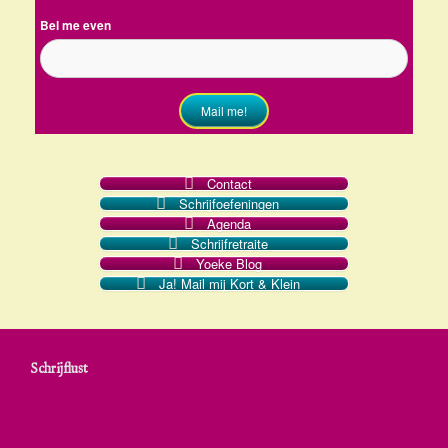
Bel me even
Mail me!
Contact
Schrijfoefeningen
Agenda
Schrijfretraite
Yoeke Blog
Ja! Mail mij Kort & Klein
Schrijflust