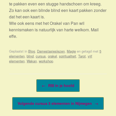
te pakken even een stugge handschoen om kreeg.
Zo kan ook een blinde blind een kaart pakken zonder
dat het een kaart is.
Wie ook eens met het Orakel van Pan wil
kennismaken is natuurlijk van harte welkom. Mail
effe.
Geplaatst in
Blog
,
Damestasjeslezen
,
Magie
en getagd met
5
elementen
,
blind
,
cursus
,
orakel
,
spiritualiteit
,
Tarot
,
vijf
elementen
,
Wakan
,
workshop
.
Bericht navigatie
←
RSI in je hoofd
Volgende cursus 5 elementen in Nijmegen
→