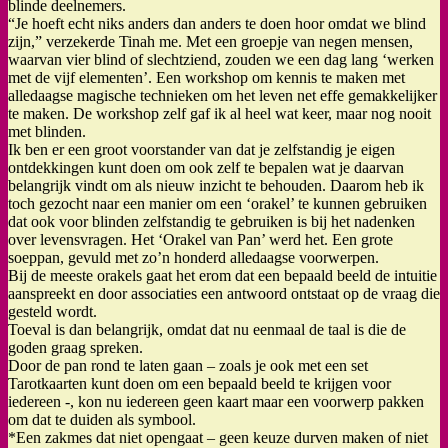
blinde deelnemers.
“Je hoeft echt niks anders dan anders te doen hoor omdat we blind
zijn,” verzekerde Tinah me. Met een groepje van negen mensen,
waarvan vier blind of slechtziend, zouden we een dag lang ‘werken
met de vijf elementen’. Een workshop om kennis te maken met
alledaagse magische technieken om het leven net effe gemakkelijker
te maken. De workshop zelf gaf ik al heel wat keer, maar nog nooit
met blinden.
Ik ben er een groot voorstander van dat je zelfstandig je eigen
ontdekkingen kunt doen om ook zelf te bepalen wat je daarvan
belangrijk vindt om als nieuw inzicht te behouden. Daarom heb ik
toch gezocht naar een manier om een ‘orakel’ te kunnen gebruiken
dat ook voor blinden zelfstandig te gebruiken is bij het nadenken
over levensvragen. Het ‘Orakel van Pan’ werd het. Een grote
soeppan, gevuld met zo’n honderd alledaagse voorwerpen.
Bij de meeste orakels gaat het erom dat een bepaald beeld de intuitie
aanspreekt en door associaties een antwoord ontstaat op de vraag die
gesteld wordt.
Toeval is dan belangrijk, omdat dat nu eenmaal de taal is die de
goden graag spreken.
Door de pan rond te laten gaan – zoals je ook met een set
Tarotkaarten kunt doen om een bepaald beeld te krijgen voor
iedereen -, kon nu iedereen geen kaart maar een voorwerp pakken
om dat te duiden als symbool.
*Een zakmes dat niet opengaat – geen keuze durven maken of niet