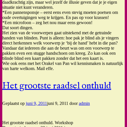
daadkrachtig zijn, maar wel jezelf de illusie geven dat je je eigen
situatie niet kunt veranderen.
*Een pannensponsje – eerst eens even stevig moeten poetsen om
oude overtuigingen weg te krijgen. En pas op voor krassen!
*Een microfoon – zeg het nou maar eens gewoon!
Dat soort dingen.
Het zien van de voorwerpen gaat uitstekend met de getrainde
handen van blinden. Punt is alleen: hoe pak je blind als je vingers
direct herkennen welk voorwerp je ‘bij de hand’ hebt in die pan?
Vandaar dat iedereen die aan de beurt was om een voorwerp te
pakken even een stugge handschoen om kreeg. Zo kan ook een
blinde blind een kaart pakken zonder dat het een kaart is.
Wie ook eens met het Orakel van Pan wil kennismaken is natuurlijk
van harte welkom. Mail effe.
Het grootste raadsel onthuld
Geplaatst op
juni 9, 2011
juni 9, 2011
door
admin
Het grootste raadsel onthuld. Workshop