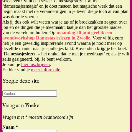
seksleven? Sluit een sessie ‘damestasjeslezen’ af met
‘damestasjesmagie’ en je doet meteen het magische werk dat een
begin maakt met de veranderingen in je leven die je toch al van plan
was door te voeren.
Als jij dus ook wilt weten wat je tas of je broekzakken zeggen over
jou en de dingen die je meemaakt, laat je dan het grootste raadsel
van de wereld onthullen. Op
maandag 20 juni geef ik een
avondworkshop Damestasjeslezen in Zwolle.
Voor vijftig euro
heb je een geweldig inspirerende avond waarna je nooit meer op
dezelfde manier naar je spulletjes kijkt. Bovendien krijg je het boek
‘Damestasjeslezen – het orakel dat je met je meedraagt’ er, als je wilt
zelfs gesigneerd, bij. Je bent welkom.
Je kunt je
hier inschrijven
.
En hier vind je
meer informatie.
Yoegle deze site
Zoeken
naar:
Vraag aan Yoeke
Vragen met * moeten beantwoord zijn
Naam
*