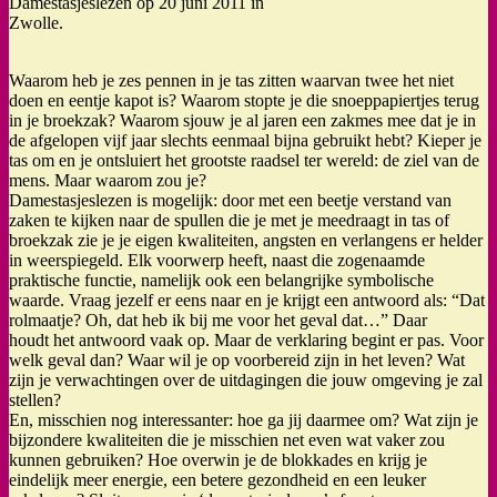
Damestasjeslezen op 20 juni 2011 in
Zwolle.
Waarom heb je zes pennen in je tas zitten waarvan twee het niet
doen en eentje kapot is? Waarom stopte je die snoeppapiertjes terug
in je broekzak? Waarom sjouw je al jaren een zakmes mee dat je in
de afgelopen vijf jaar slechts eenmaal bijna gebruikt hebt? Kieper je
tas om en je ontsluiert het grootste raadsel ter wereld: de ziel van de
mens. Maar waarom zou je?
Damestasjeslezen is mogelijk: door met een beetje verstand van
zaken te kijken naar de spullen die je met je meedraagt in tas of
broekzak zie je je eigen kwaliteiten, angsten en verlangens er helder
in weerspiegeld. Elk voorwerp heeft, naast die zogenaamde
praktische functie, namelijk ook een belangrijke symbolische
waarde. Vraag jezelf er eens naar en je krijgt een antwoord als: “Dat
rolmaatje? Oh, dat heb ik bij me voor het geval dat…” Daar
houdt het antwoord vaak op. Maar de verklaring begint er pas. Voor
welk geval dan? Waar wil je op voorbereid zijn in het leven? Wat
zijn je verwachtingen over de uitdagingen die jouw omgeving je zal
stellen?
En, misschien nog interessanter: hoe ga jij daarmee om? Wat zijn je
bijzondere kwaliteiten die je misschien net even wat vaker zou
kunnen gebruiken? Hoe overwin je de blokkades en krijg je
eindelijk meer energie, een betere gezondheid en een leuker