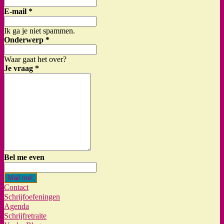
E-mail
*
Ik ga je niet spammen.
Onderwerp
*
Waar gaat het over?
Je vraag
*
Bel me even
Mail me!
Contact
Schrijfoefeningen
Agenda
Schrijfretraite