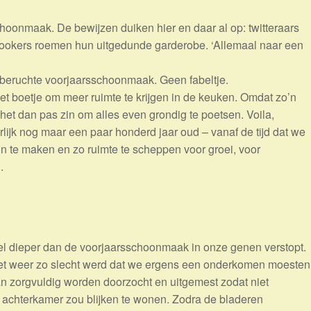
choonmaak. De bewijzen duiken hier en daar al op: twitteraars
cebookers roemen hun uitgedunde garderobe. ‘Allemaal naar een
 beruchte voorjaarsschoonmaak. Geen fabeltje.
het boetje om meer ruimte te krijgen in de keuken. Omdat zo’n
d het dan pas zin om alles even grondig te poetsen. Voila,
lijk nog maar een paar honderd jaar oud – vanaf de tijd dat we
 te maken en zo ruimte te scheppen voor groei, voor
.
l dieper dan de voorjaarsschoonmaak in onze genen verstopt.
 het weer zo slecht werd dat we ergens een onderkomen moesten
an zorgvuldig worden doorzocht en uitgemest zodat niet
 achterkamer zou blijken te wonen. Zodra de bladeren