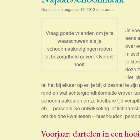
Geplaatst op
augustus 17, 2012
door
admin
Je voe
Vraag goede vrienden om je te
eens e
waarschuwen als je
over e
schoonmaakneigingen reden
missch
tot bezorgdheid geven. Overdrijf
je kle
nooit.
deze z
Het li
tel het bij elkaar op en je blijkt besmet te 
rond en wat achtergrondinformatie erover k
schoonmaakbuien en zo kostbare tijd verspil
eh… persoonlijke ontwikkeling, of lichaamsbe
om die drie kwaliteiten – huishouden, perso
Voorjaar: dartelen in een hoo