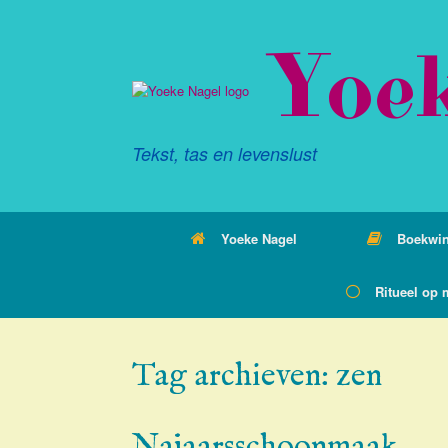
Ga
naar
Yoe
de
inhoud
Tekst, tas en levenslust
Yoeke Nagel
Boekwin
Ritueel op 
Tag archieven:
zen
Najaarsschoonmaak