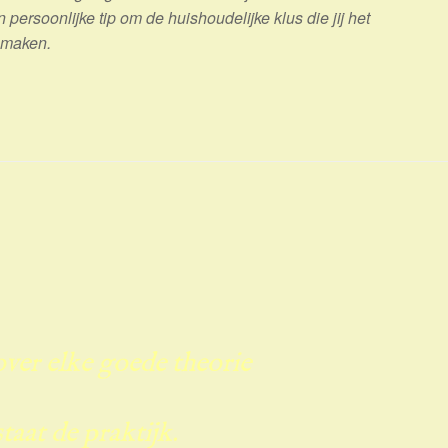
persoonlijke tip om de huishoudelijke klus die jij het
e maken.
ver elke goede theorie
staat de praktijk.