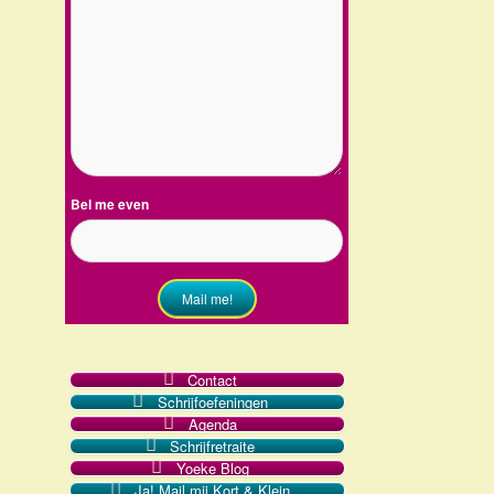
Bel me even
Mail me!
Contact
Schrijfoefeningen
Agenda
Schrijfretraite
Yoeke Blog
Ja! Mail mij Kort & Klein