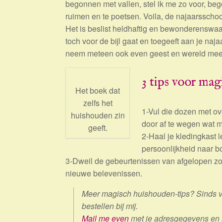
begonnen met vallen, stel ik me zo voor, beg
ruimen en te poetsen. Voila, de najaarssch
Het is beslist heldhaftig en bewonderenswaar
toch voor de bijl gaat en toegeeft aan je naj
neem meteen ook even geest en wereld mee. 
3 tips voor ma
Het boek dat
zelfs het
1-Vul die dozen met ov
huishouden zin
door af te wegen wat m
geeft.
2-Haal je kledingkast 
persoonlijkheid naar bo
3-Dweil de gebeurtenissen van afgelopen zom
nieuwe belevenissen.
Meer magisch huishouden-tips? Sinds v
bestellen bij mij.
Mail me even
met je adresgegevens en ik