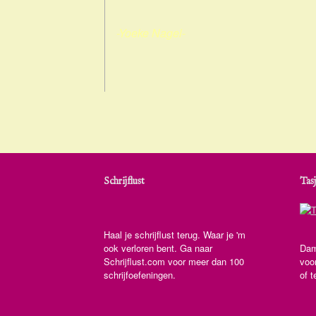
-Yoeke Nagel-
Schrijflust
Tasj
Haal je schrijflust terug. Waar je 'm
ook verloren bent. Ga naar
Dam
Schrijflust.com voor meer dan 100
voo
schrijfoefeningen.
of t