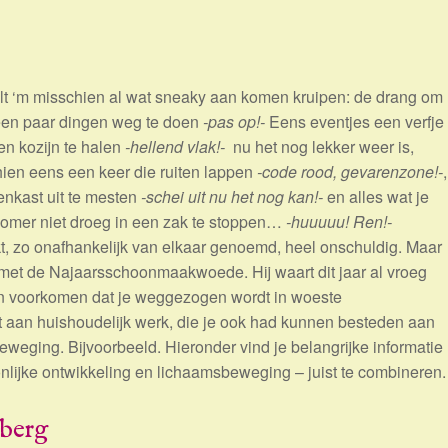
lt ‘m misschien al wat sneaky aan komen kruipen: de drang om
en paar dingen weg te doen
-pas op!-
Eens eventjes een verfje
en kozijn te halen
-hellend vlak!-
nu het nog lekker weer is,
ien eens een keer die ruiten lappen
-code rood, gevarenzone!-
,
renkast uit te mesten
-schei uit nu het nog kan!-
en alles wat je
omer niet droeg in een zak te stoppen…
-huuuuu! Ren!-
jkt, zo onafhankelijk van elkaar genoemd, heel onschuldig. Maar
zijn met de Najaarsschoonmaakwoede. Hij waart dit jaar al vroeg
an voorkomen dat je weggezogen wordt in woeste
t aan huishoudelijk werk, die je ook had kunnen besteden aan
weging. Bijvoorbeeld. Hieronder vind je belangrijke informatie
onlijke ontwikkeling en lichaamsbeweging – juist te combineren.
iberg