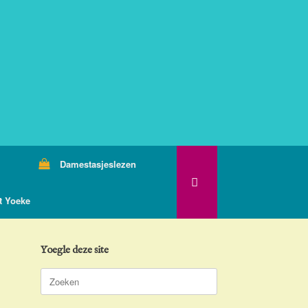
Damestasjeslezen
t Yoeke
Yoegle deze site
Zoeken
naar: