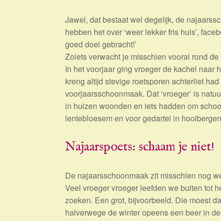
Jawel, dat bestaat wel degelijk, de najaarss
hebben het over ‘weer lekker fris huis’, fa
goed doel gebracht!’
Zoiets verwacht je misschien vooral rond de
In het voorjaar ging vroeger de kachel naar 
kreng altijd stevige roetsporen achterliet ha
voorjaarsschoonmaak. Dat ‘vroeger’ is natuur
in huizen woonden en iets hadden om schoon
lentebloesem en voor gedartel in hooibergen
Najaarspoets: schaam je niet!
De najaarsschoonmaak zit misschien nog we
Veel vroeger vroeger leefden we buiten tot
zoeken. Een grot, bijvoorbeeld. Die moest d
halverwege de winter opeens een beer in de