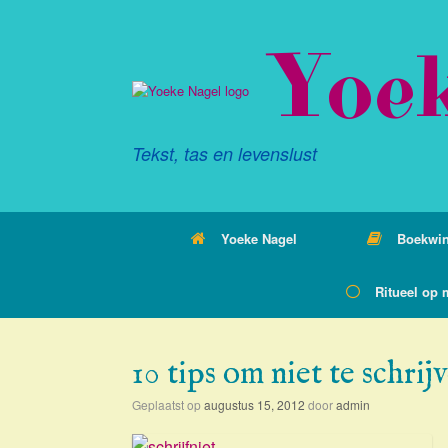
Ga
naar
Yoe
de
inhoud
Tekst, tas en levenslust
Yoeke Nagel
Boekwin
Ritueel op 
10 tips om niet te schrij
Geplaatst op
augustus 15, 2012
door
admin