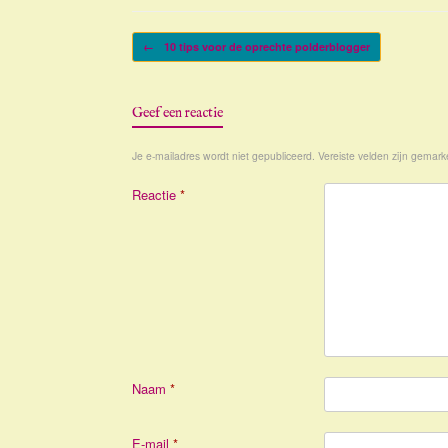
Bericht navigatie
←
10 tips voor de oprechte polderblogger
Geef een reactie
Je e-mailadres wordt niet gepubliceerd.
Vereiste velden zijn gemar
Reactie
*
Naam
*
E-mail
*