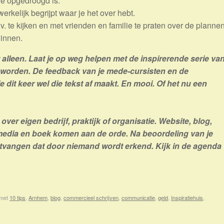
tie opgedroogd is.
rkelijk begrijpt waar je het over hebt.
.v. te kijken en met vrienden en familie te praten over de planne
ginnen.
t alleen. Laat je op weg helpen met de inspirerende serie va
 worden. De feedback van je mede-cursisten en de
 dit keer wel die tekst af maakt. En mooi. Of het nu een
over eigen bedrijf, praktijk of organisatie. Website, blog,
 media en boek komen aan de orde. Na beoordeling van je
ontvangen dat door niemand wordt erkend.
Kijk in de agenda
 met
10 tips
,
Arnhem
,
blog
,
commercieel schrijven
,
communicatie
,
geld
,
Inspiratiehuis
,