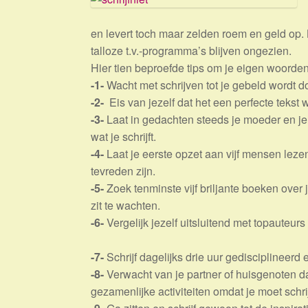
en levert toch maar zelden roem en geld op. 
talloze t.v.-programma’s blijven ongezien.
Hier tien beproefde tips om je eigen woorden 
-1-
Wacht met schrijven tot je gebeld wordt do
-2-
Eis van jezelf dat het een perfecte tekst w
-3-
Laat in gedachten steeds je moeder en 
wat je schrijft.
-4-
Laat je eerste opzet aan vijf mensen lez
tevreden zijn.
-5-
Zoek tenminste vijf briljante boeken over
zit te wachten.
-6-
Vergelijk jezelf uitsluitend met topauteurs
-7-
Schrijf dagelijks drie uur gedisciplineerd e
-8-
Verwacht van je partner of huisgenoten dat
gezamenlijke activiteiten omdat je moet schri