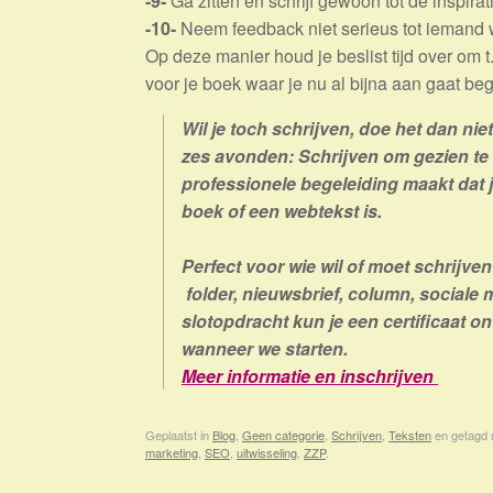
-9-
Ga zitten en schrijf gewoon tot de inspira
-10-
Neem feedback niet serieus tot iemand we
Op deze manier houd je beslist tijd over om t
voor je boek waar je nu al bijna aan gaat be
Wil je toch schrijven, doe het dan nie
zes avonden: Schrijven om gezien te
professionele begeleiding maakt dat je
boek of een webtekst is.
Perfect voor wie wil of moet schrijven 
folder, nieuwsbrief, column, sociale
slotopdracht kun je een certificaat 
wanneer we starten.
Meer informatie en inschrijven
Geplaatst in
Blog
,
Geen categorie
,
Schrijven
,
Teksten
en getagd
marketing
,
SEO
,
uitwisseling
,
ZZP
.