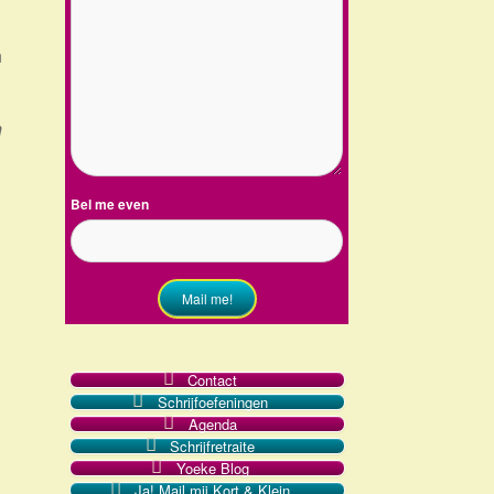
n
n
Bel me even
Mail me!
Contact
Schrijfoefeningen
Agenda
Schrijfretraite
Yoeke Blog
Ja! Mail mij Kort & Klein