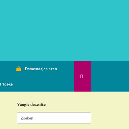
Damestasjeslezen
t Yoeke
Yoegle deze site
Zoeken
naar: