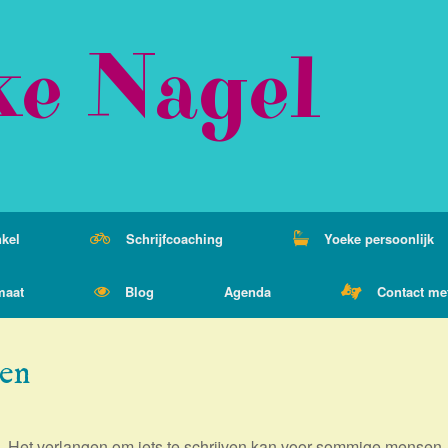
ke Nagel
kel
Schrijfcoaching
Yoeke persoonlijk
maat
Blog
Agenda
Contact me
ven
Het verlangen om iets te schrijven kan voor sommige mensen