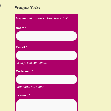
d
Vraag aan Yoeke
Vragen met * moeten beantwoord zijn
Naam
*
E-mail
*
Ik ga je niet spammen.
Onderwerp
*
.
Waar gaat het over?
Je vraag
*