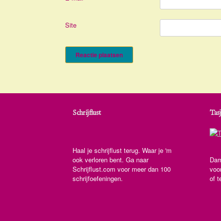
Site
Schrijflust
Tasj
Haal je schrijflust terug. Waar je 'm
ook verloren bent. Ga naar
Dam
Schrijflust.com voor meer dan 100
voo
schrijfoefeningen.
of t