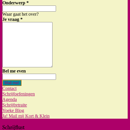
Onderwerp
*
Waar gaat het over?
Je vraag
*
Bel me even
Mail me!
Contact
Schrijfoefeningen
Agenda
Schrijfretraite
Yoeke Blog
Ja! Mail mij Kort & Klein
Schrijflust