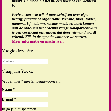
maakt. En mooi. Of het nu een boek of een webtekst
is.
Perfect voor wie wil of moet schrijven over eigen
bedrijf, praktijk of organisatie. Website, blog, folder,
nieuwsbrief, column, sociale media en boek komen
aan de orde. Na beoordeling van je slotopdracht kun
je een certificaat ontvangen dat door niemand wordt
erkend.
Kijk in de agenda wanneer we starten.
Meer informatie en inschrijven
Yoegle deze site
Zoeken
naar:
Vraag aan Yoeke
Vragen met * moeten beantwoord zijn
Naam
*
E-mail
*
Ik ga je niet spammen.