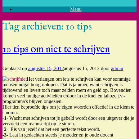
Menu
Tag archieven:
10 tips
10 tips om niet te schrijven
Geplaatst op
augustus 15, 2012
augustus 15, 2012
door
admin
Het verlangen om iets te schrijven kan voor sommige
mensen nogal hoog oplopen. Dat is jammer, want schrijven is
tijdrovend en levert toch maar zelden roem en geld op. Bovendien
komen veel nuttige activiteiten erdoor in de knel en talloze t.v.-
programma’s blijven ongezien.
Hier tien beproefde tips om je eigen woorden effectief in de kiem te
smoren.
-1-
Wacht met schrijven tot je gebeld wordt door een uitgever die je
verzoekt een manuscript op te sturen.
-2-
Eis van jezelf dat het een perfecte tekst wordt.
-3-
Laat in gedachten steeds je moeder en je oude docent