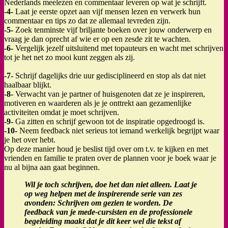
Nederlands meelezen en commentaar leveren op wat je schrijft.
-4-
Laat je eerste opzet aan vijf mensen lezen en verwerk hun
commentaar en tips zo dat ze allemaal tevreden zijn.
-5-
Zoek tenminste vijf briljante boeken over jouw onderwerp en
vraag je dan oprecht af wie er op een zesde zit te wachten.
-6-
Vergelijk jezelf uitsluitend met topauteurs en wacht met schrijven
tot je het net zo mooi kunt zeggen als zij.
-7-
Schrijf dagelijks drie uur gedisciplineerd en stop als dat niet
haalbaar blijkt.
-8-
Verwacht van je partner of huisgenoten dat ze je inspireren,
motiveren en waarderen als je je onttrekt aan gezamenlijke
activiteiten omdat je moet schrijven.
-9-
Ga zitten en schrijf gewoon tot de inspiratie opgedroogd is.
-10-
Neem feedback niet serieus tot iemand werkelijk begrijpt waar
je het over hebt.
Op deze manier houd je beslist tijd over om t.v. te kijken en met
vrienden en familie te praten over de plannen voor je boek waar je
nu al bijna aan gaat beginnen.
Wil je toch schrijven, doe het dan niet alleen. Laat je
op weg helpen met de inspirerende serie van zes
avonden: Schrijven om gezien te worden. De
feedback van je mede-cursisten en de professionele
begeleiding maakt dat je dit keer wel die tekst af