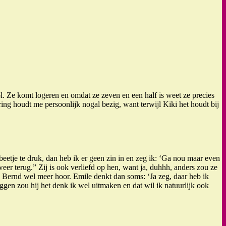
ol. Ze komt logeren en omdat ze zeven en een half is weet ze precies
ring houdt me persoonlijk nogal bezig, want terwijl Kiki het houdt bij
beetje te druk, dan heb ik er geen zin in en zeg ik: ‘Ga nou maar even
eer terug.” Zij is ook verliefd op hen, want ja, duhhh, anders zou ze
 Bernd wel meer hoor. Emile denkt dan soms: ‘Ja zeg, daar heb ik
ggen zou hij het denk ik wel uitmaken en dat wil ik natuurlijk ook