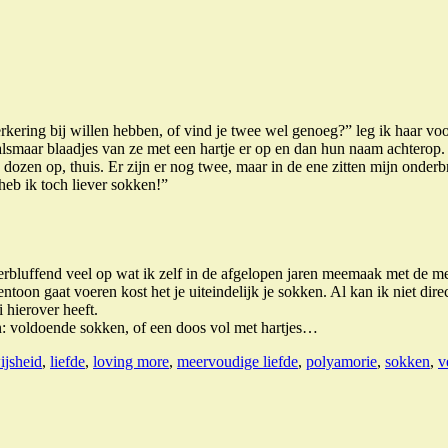
rkering bij willen hebben, of vind je twee wel genoeg?” leg ik haar voor
 al alsmaar blaadjes van ze met een hartje er op en dan hun naam achtero
 dozen op, thuis. Er zijn er nog twee, maar in de ene zitten mijn onder
eb ik toch liever sokken!”
 verbluffend veel op wat ik zelf in de afgelopen jaren meemaak met de m
toon gaat voeren kost het je uiteindelijk je sokken. Al kan ik niet dire
 hierover heeft.
ven: voldoende sokken, of een doos vol met hartjes…
ijsheid
,
liefde
,
loving more
,
meervoudige liefde
,
polyamorie
,
sokken
,
v