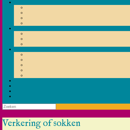
Zoeken
naar:
Verkering of sokken