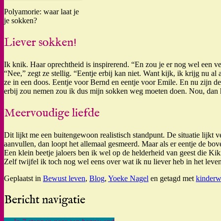
Polyamorie: waar laat je
je sokken?
Liever sokken!
Ik knik. Haar oprechtheid is inspirerend. “En zou je er nog wel een ve
“Nee,” zegt ze stellig. “Eentje erbij kan niet. Want kijk, ik krijg nu
ze in een doos. Eentje voor Bernd en eentje voor Emile. En nu zijn de
erbij zou nemen zou ik dus mijn sokken weg moeten doen. Nou, dan h
Meervoudige liefde
Dit lijkt me een buitengewoon realistisch standpunt. De situatie lijkt
aanvullen, dan loopt het allemaal gesmeerd. Maar als er eentje de boven
Een klein beetje jaloers ben ik wel op de helderheid van geest die Kiki
Zelf twijfel ik toch nog wel eens over wat ik nu liever heb in het le
Geplaatst in
Bewust leven
,
Blog
,
Yoeke Nagel
en getagd met
kinderw
Bericht navigatie