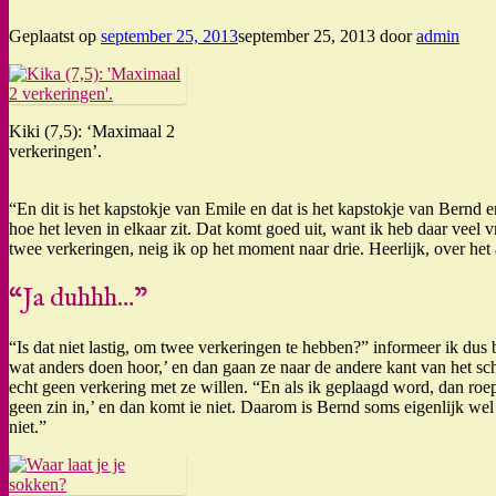
Geplaatst op
september 25, 2013
september 25, 2013
door
admin
Kiki (7,5): ‘Maximaal 2
verkeringen’.
“En dit is het kapstokje van Emile en dat is het kapstokje van Bernd 
hoe het leven in elkaar zit. Dat komt goed uit, want ik heb daar veel 
twee verkeringen, neig ik op het moment naar drie. Heerlijk, over he
“Ja duhhh…”
“Is dat niet lastig, om twee verkeringen te hebben?” informeer ik dus 
wat anders doen hoor,’ en dan gaan ze naar de andere kant van het scho
echt geen verkering met ze willen. “En als ik geplaagd word, dan ro
geen zin in,’ en dan komt ie niet. Daarom is Bernd soms eigenlijk wel
niet.”