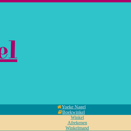
el
Yoeke Nagel
Boekwinkel
Winkel
Afrekenen
Winkelmand