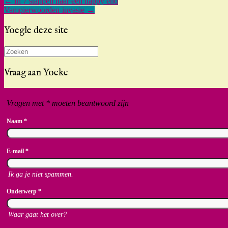
←
In 7 stappen naar een happy end
Vampierwoorden-invasie
→
Yoegle deze site
Zoeken
naar:
Vraag aan Yoeke
Vragen met * moeten beantwoord zijn
Naam
*
E-mail
*
Ik ga je niet spammen.
Onderwerp
*
Waar gaat het over?