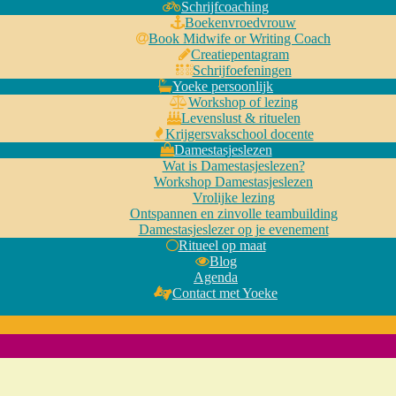
Schrijfcoaching
Boekenvroedvrouw
Book Midwife or Writing Coach
Creatiepentagram
Schrijfoefeningen
Yoeke persoonlijk
Workshop of lezing
Levenslust & rituelen
Krijgersvakschool docente
Damestasjeslezen
Wat is Damestasjeslezen?
Workshop Damestasjeslezen
Vrolijke lezing
Ontspannen en zinvolle teambuilding
Damestasjeslezer op je evenement
Ritueel op maat
Blog
Agenda
Contact met Yoeke