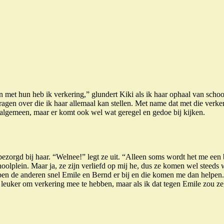
en met hun heb ik verkering,” glundert Kiki als ik haar ophaal van scho
vragen over die ik haar allemaal kan stellen. Met name dat met die verke
t algemeen, maar er komt ook wel wat geregel en gedoe bij kijken.
bezorgd bij haar. “Welnee!” legt ze uit. “Alleen soms wordt het me een 
olplein. Maar ja, ze zijn verliefd op mij he, dus ze komen wel steeds w
epen de anderen snel Emile en Bernd er bij en die komen me dan helpen.
 leuker om verkering mee te hebben, maar als ik dat tegen Emile zou ze