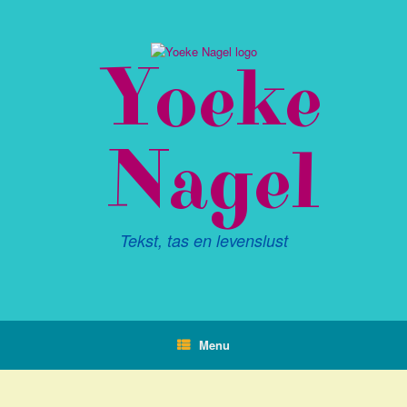
Ga
naar
de
Yoeke
inhoud
Nagel
Tekst, tas en levenslust
Menu