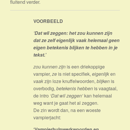
fluitend verder.
VOORBEELD
‘Dat wil zeggen: het zou kunnen zijn
dat ze zelf eigenlijk vaak helemaal geen
eigen betekenis blijken te hebben in je
tekst.’
zou kunnen zijn
is een driekoppige
vampier,
ze
is niet specifiek,
eigenlijk
en
vaak
zijn loze knuffelwoorden,
blijken
is
overbodig,
betekenis hebben
is vaagtaal,
de intro
‘Dat wil zeggen’
kan helemaal
weg want je gaat het al zeggen.
De zin wordt dan, na een woeste
vampierjacht:
‘Vampierhulpwerkwoorden en