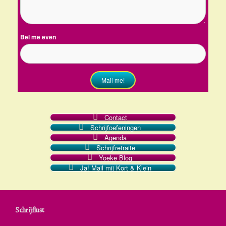
Bel me even
Mail me!
Contact
Schrijfoefeningen
Agenda
Schrijfretraite
Yoeke Blog
Ja! Mail mij Kort & Klein
Schrijflust