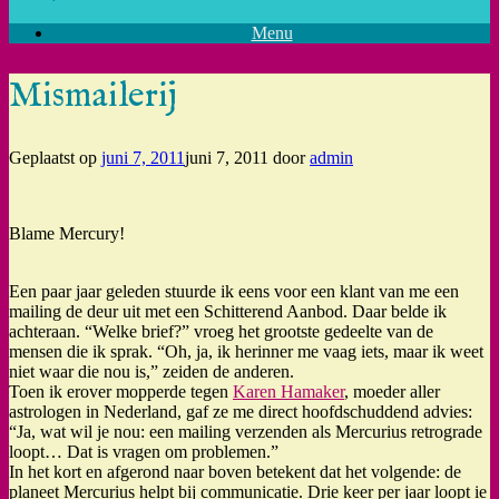
Menu
Mismailerij
Geplaatst op
juni 7, 2011
juni 7, 2011
door
admin
Blame Mercury!
Een paar jaar geleden stuurde ik eens voor een klant van me een
mailing de deur uit met een Schitterend Aanbod. Daar belde ik
achteraan. “Welke brief?” vroeg het grootste gedeelte van de
mensen die ik sprak. “Oh, ja, ik herinner me vaag iets, maar ik weet
niet waar die nou is,” zeiden de anderen.
Toen ik erover mopperde tegen
Karen Hamaker
, moeder aller
astrologen in Nederland, gaf ze me direct hoofdschuddend advies:
“Ja, wat wil je nou: een mailing verzenden als Mercurius retrograde
loopt… Dat is vragen om problemen.”
In het kort en afgerond naar boven betekent dat het volgende: de
planeet Mercurius helpt bij communicatie. Drie keer per jaar loopt ie