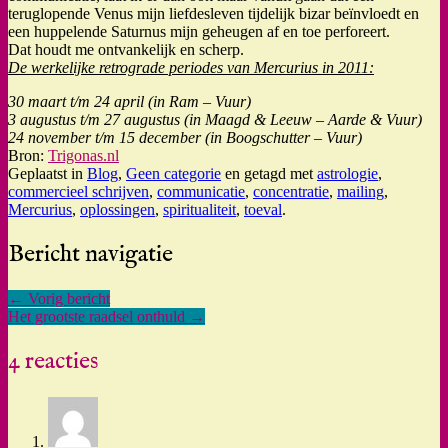
teruglopende Venus mijn liefdesleven tijdelijk bizar beïnvloedt en
een huppelende Saturnus mijn geheugen af en toe perforeert.
Dat houdt me ontvankelijk en scherp.
De werkelijke retrograde periodes van Mercurius in 2011:
30 maart t/m 24 april (in Ram – Vuur)
3 augustus t/m 27 augustus (in Maagd & Leeuw – Aarde & Vuur)
24 november t/m 15 december (in Boogschutter – Vuur)
Bron:
Trigonas.nl
Geplaatst in
Blog
,
Geen categorie
en getagd met
astrologie
,
commercieel schrijven
,
communicatie
,
concentratie
,
mailing
,
Mercurius
,
oplossingen
,
spiritualiteit
,
toeval
.
Bericht navigatie
←
Vorig bericht
Het grootste raadsel onthuld
→
4 reacties