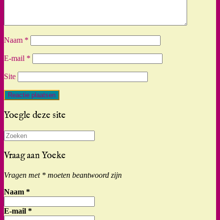
Naam
*
E-mail
*
Site
Yoegle deze site
Zoeken
naar:
Vraag aan Yoeke
Vragen met * moeten beantwoord zijn
Naam
*
E-mail
*