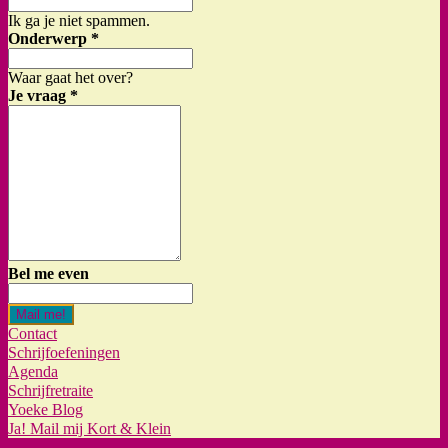
Ik ga je niet spammen.
Onderwerp
*
Waar gaat het over?
Je vraag
*
Bel me even
Mail me!
Contact
Schrijfoefeningen
Agenda
Schrijfretraite
Yoeke Blog
Ja! Mail mij Kort & Klein