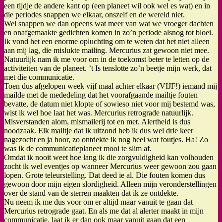
een tijdje de andere kant op (een planeet wil ook wel es wat) en in
die periodes snappen we elkaar, onszelf en de wereld niet.
Wel snappen we dan opeens wat meer van wat we vroeger dachten
en onafgemaakte gedichten komen in zo’n periode alsnog tot bloei.
Ik vond het een enorme opluchting om te weten dat het niet alleen
aan mij lag, die mislukte mailing. Mercurius zat gewoon niet mee.
Natuurlijk nam ik me voor om in de toekomst beter te letten op de
activiteiten van de planeet. ’t Is tenslotte zo’n beetje mijn werk, dat
met die communicatie.
Toen dus afgelopen week vijf maal achter elkaar (VIJF!) iemand mij
mailde met de mededeling dat het voorafgaande mailtje fouten
bevatte, de datum niet klopte of sowieso niet voor mij bestemd was,
wist ik wel hoe laat het was. Mercurius retrograde natuurlijk.
Misverstanden alom, mismailerij tot en met. Alertheid is dus
noodzaak. Elk mailtje dat ik uitzond heb ik dus wel drie keer
nagezocht en ja hoor, zo ontdekte ik nog heel wat foutjes. Ha! Zo
was ik de communicatieplaneet mooi te slim af.
Omdat ik nooit weet hoe lang ik die zorgvuldigheid kan volhouden
zocht ik wel eventjes op wanneer Mercurius weer gewoon zou gaan
lopen. Grote teleurstelling. Dat deed ie al. Die fouten komen dus
gewoon door mijn eigen slordigheid. Alleen mijn veronderstellingen
over de stand van de sterren maakten dat ik ze ontdekte.
Nu neem ik me dus voor om er altijd maar vanuit te gaan dat
Mercurius retrograde gaat. En als me dat al alerter maakt in mijn
communicatie, laat ik er dan ook maar vanuit gaan dat een