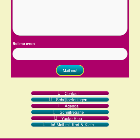
Bel me even
Mail me!
Contact
Schrijfoefeningen
Agenda
Schrijfretraite
Yoeke Blog
Ja! Mail mij Kort & Klein