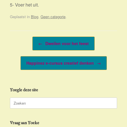
5- Voer het uit.
Geplaatst in
Blog
,
Geen categorie
.
Bericht navigatie
←
Dweilen voor het feest
Happinez e-cursus creatief denken
→
Yoegle deze site
Zoeken
naar:
Vraag aan Yoeke