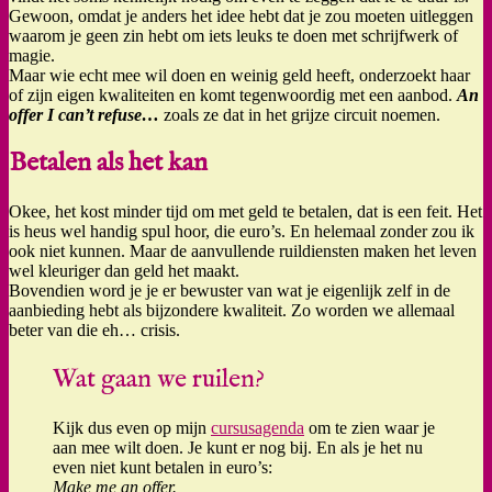
Gewoon, omdat je anders het idee hebt dat je zou moeten uitleggen
waarom je geen zin hebt om iets leuks te doen met schrijfwerk of
magie.
Maar wie echt mee wil doen en weinig geld heeft, onderzoekt haar
of zijn eigen kwaliteiten en komt tegenwoordig met een aanbod.
An
offer I can’t refuse…
zoals ze dat in het grijze circuit noemen.
Betalen als het kan
Okee, het kost minder tijd om met geld te betalen, dat is een feit. Het
is heus wel handig spul hoor, die euro’s. En helemaal zonder zou ik
ook niet kunnen. Maar de aanvullende ruildiensten maken het leven
wel kleuriger dan geld het maakt.
Bovendien word je je er bewuster van wat je eigenlijk zelf in de
aanbieding hebt als bijzondere kwaliteit. Zo worden we allemaal
beter van die eh… crisis.
Wat gaan we ruilen?
Kijk dus even op mijn
cursusagenda
om te zien waar je
aan mee wilt doen. Je kunt er nog bij. En als je het nu
even niet kunt betalen in euro’s:
Make me an offer.