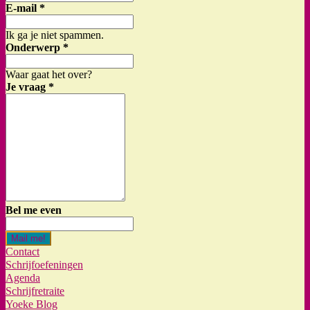
E-mail
*
Ik ga je niet spammen.
Onderwerp
*
Waar gaat het over?
Je vraag
*
Bel me even
Mail me!
Contact
Schrijfoefeningen
Agenda
Schrijfretraite
Yoeke Blog