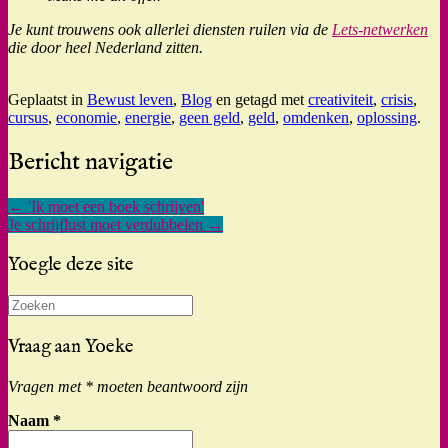
Je kunt trouwens ook allerlei diensten ruilen via de
Lets-netwerken
die door heel Nederland zitten.
Geplaatst in
Bewust leven
,
Blog
en getagd met
creativiteit
,
crisis
,
cursus
,
economie
,
energie
,
geen geld
,
geld
,
omdenken
,
oplossing
.
Bericht navigatie
←
'Ik moet een boek schrijven'
Je schrijflust moet verdubbelen
→
Yoegle deze site
Zoeken
naar:
Vraag aan Yoeke
Vragen met * moeten beantwoord zijn
Naam
*