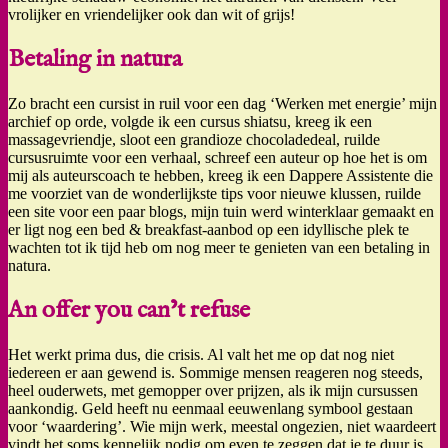
vrolijker en vriendelijker ook dan wit of grijs!
Betaling in natura
Zo bracht een cursist in ruil voor een dag ‘Werken met energie’ mijn
archief op orde, volgde ik een cursus shiatsu, kreeg ik een
massagevriendje, sloot een grandioze chocoladedeal, ruilde
cursusruimte voor een verhaal, schreef een auteur op hoe het is om
mij als auteurscoach te hebben, kreeg ik een Dappere Assistente die
me voorziet van de wonderlijkste tips voor nieuwe klussen, ruilde
een site voor een paar blogs, mijn tuin werd winterklaar gemaakt en
er ligt nog een bed & breakfast-aanbod op een idyllische plek te
wachten tot ik tijd heb om nog meer te genieten van een betaling in
natura.
An offer you can’t refuse
Het werkt prima dus, die crisis. Al valt het me op dat nog niet
iedereen er aan gewend is. Sommige mensen reageren nog steeds,
heel ouderwets, met gemopper over prijzen, als ik mijn cursussen
aankondig. Geld heeft nu eenmaal eeuwenlang symbool gestaan
voor ‘waardering’. Wie mijn werk, meestal ongezien, niet waardeert
vindt het soms kennelijk nodig om even te zeggen dat ie te duur is.