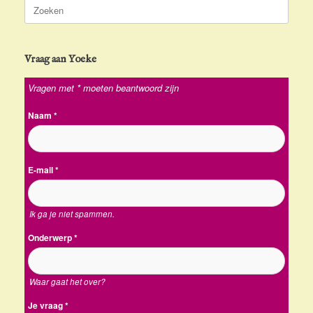
Zoeken
naar:
Vraag aan Yoeke
Vragen met * moeten beantwoord zijn
Naam
*
E-mail
*
Ik ga je niet spammen.
Onderwerp
*
Waar gaat het over?
Je vraag
*