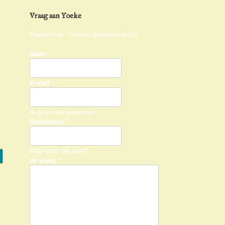
Vraag aan Yoeke
Vragen met * moeten beantwoord zijn
Naam
*
E-mail
*
Ik ga je niet spammen.
Onderwerp
*
Waar gaat het over?
Je vraag
*