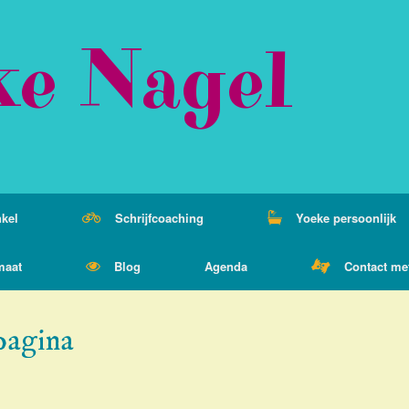
ke Nagel
kel
Schrijfcoaching
Yoeke persoonlijk
maat
Blog
Agenda
Contact me
pagina