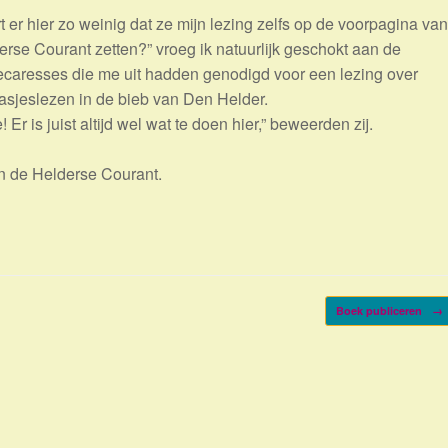
 er hier zo weinig dat ze mijn lezing zelfs op de voorpagina van
erse Courant zetten?” vroeg ik natuurlijk geschokt aan de
hecaresses die me uit hadden genodigd voor een lezing over
sjeslezen in de bieb van Den Helder.
 Er is juist altijd wel wat te doen hier,” beweerden zij.
n de Helderse Courant.
Boek publiceren
→