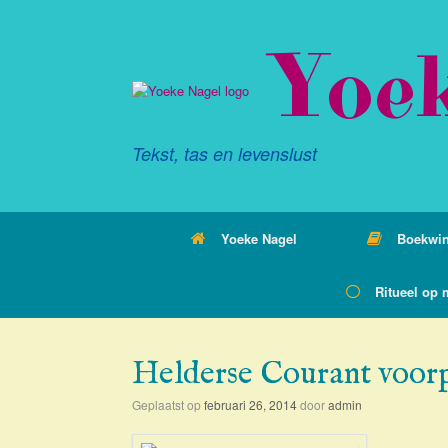
Ga
naar
Yoe
de
inhoud
Tekst, tas en levenslust
Yoeke Nagel
Boekwin
Ritueel op 
Helderse Courant voor
Geplaatst op
februari 26, 2014
door
admin