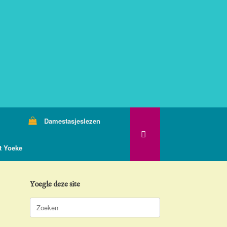
Damestasjeslezen
t Yoeke
Yoegle deze site
Zoeken
naar: