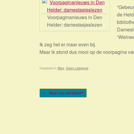
“Gebeurt
de Held
Voorpaginanieuws in Den
bibliot
Helder: damestasjeslezen
Damesta
“Welnee!
Ik zeg het er maar even bij.
Maar ik stond dus mooi op de voorpagina va
Geplaatst in
Blog
,
Geen categorie
.
Bericht navigatie
←
Waar is je schrijfplek?