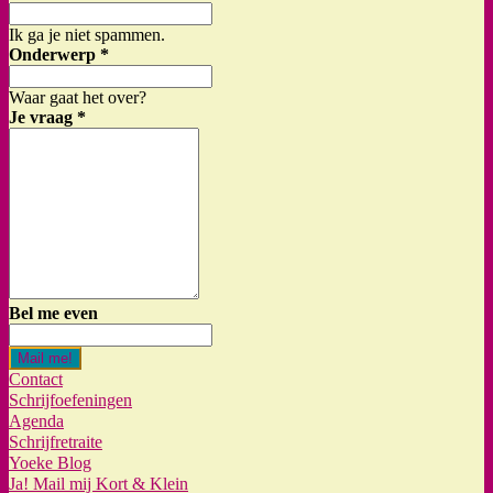
Ik ga je niet spammen.
Onderwerp
*
Waar gaat het over?
Je vraag
*
Bel me even
Mail me!
Contact
Schrijfoefeningen
Agenda
Schrijfretraite
Yoeke Blog
Ja! Mail mij Kort & Klein