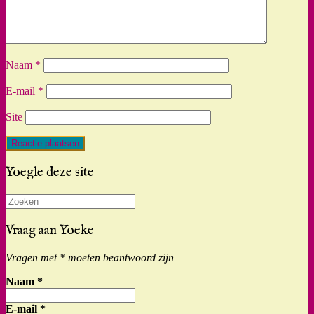
Naam
*
E-mail
*
Site
Yoegle deze site
Zoeken
naar:
Vraag aan Yoeke
Vragen met * moeten beantwoord zijn
Naam
*
E-mail
*