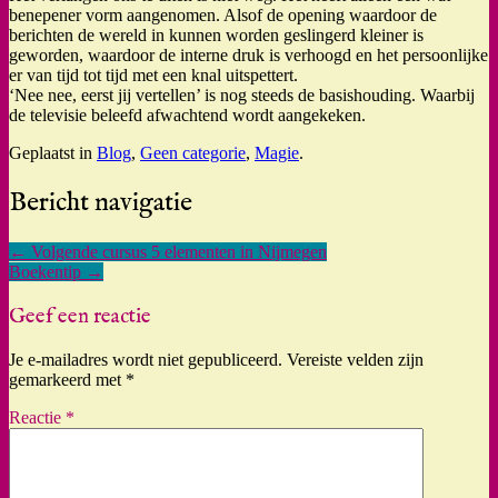
benepener vorm aangenomen. Alsof de opening waardoor de
berichten de wereld in kunnen worden geslingerd kleiner is
geworden, waardoor de interne druk is verhoogd en het persoonlijke
er van tijd tot tijd met een knal uitspettert.
‘Nee nee, eerst jij vertellen’ is nog steeds de basishouding. Waarbij
de televisie beleefd afwachtend wordt aangekeken.
Geplaatst in
Blog
,
Geen categorie
,
Magie
.
Bericht navigatie
←
Volgende cursus 5 elementen in Nijmegen
Boekentip
→
Geef een reactie
Je e-mailadres wordt niet gepubliceerd.
Vereiste velden zijn
gemarkeerd met
*
Reactie
*