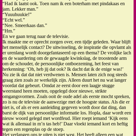
“Had ik laatst ook. Toen nam ik een boterham met pindakaas en
jam. Lekker man.”
“Yuuuhuukie!”
“Echt wel.”
“Nee. Smeerkaas dan.”
“Hm.”
En we gaan terug naar de televisie.
Ik maakte me er oprecht zorgen over, een tijdje geleden. Waar blijft
het menselijk contact? De uitwisseling, de inspiratie die opvlamt als
er urenlang wordt doorgefantaseerd op een thema? De vrolijke lach
en de waardering om de gewaagde kwinkslag, de troostende arm
om de schouder, de persoonlijke ontboezeming, het feest van
herkenning: ‘Oh, heb jij dat ook? Ik dacht dat ik de enige was!’
Nu zie ik dat dat niet verdwenen is. Mensen laten zich nog steeds
graag zien zoals ze werkelijk zijn. Alleen duurt het nu wat langer
voordat dat gebeurt. Omdat ze eerst door een laagje stugge
weerstand heen moeten, opgelegd door nieuwe, strikte
omgangsvormen. Zoals ooit de oude adel als eerste mocht spreken,
zo is nu de televisie de aanwezige met de hoogste status. Als die er
niet is, of als er een aanleiding gegeven wordt door dat ding, dan
barst de dijk van persoonlijke informatie los. Hopla, daar wordt een
nieuw woord gelegd met wordfeud. Hier roept iemand ‘Kijk eens
wat ik allemaal in m’n tas heb!’ Daar vloekt iemand kort en heftig
tegen een regenplas op de stoep.
Het verlangen ons te uiten is niet weg. Het heeft alleen een wat